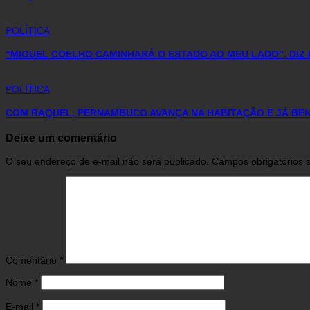
POLÍTICA
“MIGUEL COELHO CAMINHARÁ O ESTADO AO MEU LADO”, DIZ 
POLÍTICA
COM RAQUEL, PERNAMBUCO AVANÇA NA HABITAÇÃO E JÁ BENE
Deixe um comentário
O seu endereço de e-mail não será publicado.
Campos obrigatórios
Comentário
*
Nome
*
E-mail
*