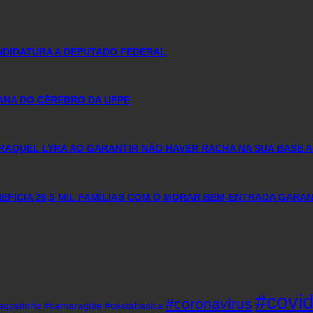
ANDIDATURA A DEPUTADO FEDERAL
MANA DO CÉREBRO DA UFPE
RAQUEL LYRA AO GARANTIR NÃO HAVER RACHA NA SUA BASE A
FICIA 26,5 MIL FAMÍLIAS COM O MORAR BEM-ENTRADA GARA
#covi
#coronavirus
agostinho
#camaragibe
#cestabasica