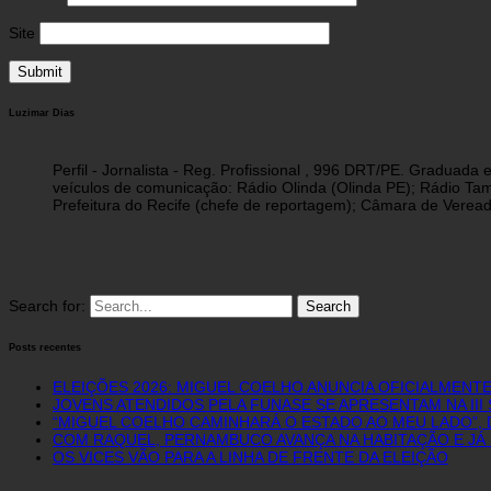
Site
Luzimar Dias
Perfil - Jornalista - Reg. Profissional , 996 DRT/PE. Graduad
veículos de comunicação: Rádio Olinda (Olinda PE); Rádio Tam
Prefeitura do Recife (chefe de reportagem); Câmara de Vereado
Search for:
Posts recentes
ELEIÇÕES 2026: MIGUEL COELHO ANUNCIA OFICIALMENT
JOVENS ATENDIDOS PELA FUNASE SE APRESENTAM NA II
“MIGUEL COELHO CAMINHARÁ O ESTADO AO MEU LADO”, D
COM RAQUEL, PERNAMBUCO AVANÇA NA HABITAÇÃO E JÁ 
OS VICES VÃO PARA A LINHA DE FRENTE DA ELEIÇÃO