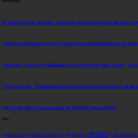
DESTAQUES
ELEIÇÕES 2026: MIGUEL COELHO ANUNCIA OFICIALMENTE C
JOVENS ATENDIDOS PELA FUNASE SE APRESENTAM NA III SE
“MIGUEL COELHO CAMINHARÁ O ESTADO AO MEU LADO”, DIZ 
COM RAQUEL, PERNAMBUCO AVANÇA NA HABITAÇÃO E JÁ BENE
OS VICES VÃO PARA A LINHA DE FRENTE DA ELEIÇÃO
Tags
#brasil
#andersonferreira
#bolsonaro
#alvaroporto
#cabodesanto