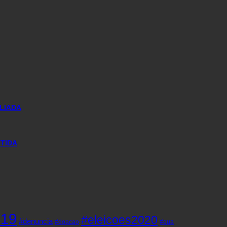
LIADA
NTIDA
d19
#eleicoes2020
#denuncia
#doacao
#eua