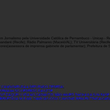
a em Jornalismo pela Universidade Católica de Pernambuco - Unicap - Re
andaré (Recife); Rádio Palmares (Maceió/AL); TV Universitária (Reci
res(assessora de imprensa gabinete de parlamentar); Prefeitura de São
E CANDIDATURA A DEPUTADO FEDERAL
I SEMANA DO CÉREBRO DA UFPE
IZ RAQUEL LYRA AO GARANTIR NÃO HAVER RACHA NA SUA BASE 
BENEFICIA 26,5 MIL FAMÍLIAS COM O MORAR BEM-ENTRADA GAR