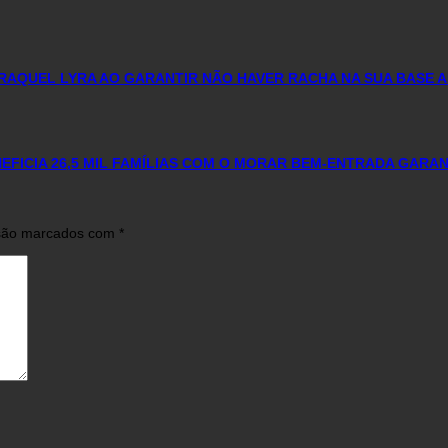
RAQUEL LYRA AO GARANTIR NÃO HAVER RACHA NA SUA BASE A
FICIA 26,5 MIL FAMÍLIAS COM O MORAR BEM-ENTRADA GARA
 são marcados com
*