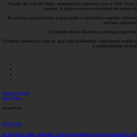
A ação da ceia de Natal, realizada em parceria com a ONG Ibura 
básicas. A ação ocorreu no terminal de ônibus 
“Buscamos proporcionar à população o verdadeiro espírito natal
tenham alimentos
O prefeito Mano Medeiros participou das fest
“O Natal solidário é mais do que uma festividade; representa noss
e solidariedade, levan
Previous Post
Next Post
Related Posts
POLÍTICA
ELEIÇÕES 2026: MIGUEL COELHO ANUNCIA OFICIALMENTE C