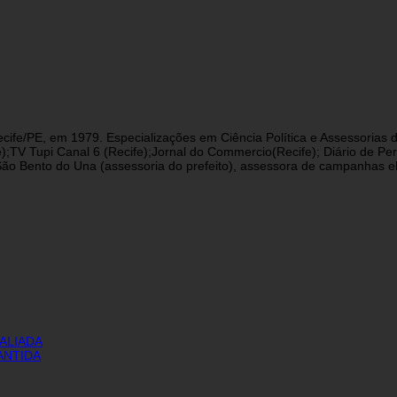
cife/PE, em 1979. Especializações em Ciência Política e Assessorias d
fe);TV Tupi Canal 6 (Recife);Jornal do Commercio(Recife); Diário de 
 Bento do Una (assessoria do prefeito), assessora de campanhas eleit
ALIADA
ANTIDA