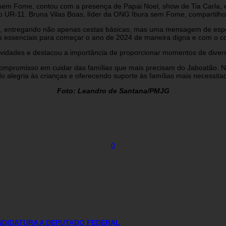
sem Fome, contou com a presença de Papai Noel, show de Tia Carla, e 
do UR-11. Bruna Vilas Boas, líder da ONG Ibura sem Fome, compartilhou
ino, entregando não apenas cestas básicas, mas uma mensagem de espe
 essenciais para começar o ano de 2024 de maneira digna e com o c
ividades e destacou a importância de proporcionar momentos de divers
o compromisso em cuidar das famílias que mais precisam do Jaboatão
do alegria às crianças e oferecendo suporte às famílias mais necessitad
Foto: Leandro de Santana/PMJG
0
ANDIDATURA A DEPUTADO FEDERAL