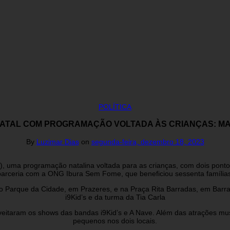
POLÍTICA
ATAL COM PROGRAMAÇÃO VOLTADA ÀS CRIANÇAS: MA
By
Luzimar Dias
on
segunda-feira, dezembro 18, 2023
, uma programação natalina voltada para as crianças, com dois pontos 
parceria com a ONG Ibura Sem Fome, que beneficiou sessenta famílias
 no Parque da Cidade, em Prazeres, e na Praça Rita Barradas, em Ba
i9Kid’s e da turma da Tia Carla
eitaram os shows das bandas i9Kid’s e A Nave. Além das atrações music
pequenos nos dois locais.