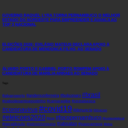
GOVERNO RAQUEL LYRA TORNA PERNAMBUCO O MELHOR
ESTADO DO NORDESTE PARA EMPREENDER E AVANÇA AO
TOP 3 NACIONAL
ELEIÇÕES 2026: EVILÁSIO MATEUS DECLARA APOIO À
CANDIDATURA DE MENDONÇA FILHO, AO SENADO
ÁLVARO PORTO E GABRIEL PORTO ROMPEM APOIO À
CANDIDATURA DE MARÍLIA ARRAES AO SENADO
Tags
#brasil
#andersonferreira
#bolsonaro
#alvaroporto
#cabodesantoagostinho
#camaragibe
#cestabasica
#covid19
#coronavirus
#denuncia
#doacao
#eleicoes2020
#focopernambuco
#eua
#fundaoeleitoral
#jaboatao
#geraldojulio
#joaocampos
#hidroxicloroquina
#leitos