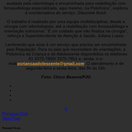
avaliada pela odontologia e encaminhada para reabilitação com
fonoaudióloga especializada, aqui mesmo, na Policlínica”, explicou
a coordenadora do serviço, Glauciete Acioli.
O trabalho é realizado por uma equipe multidisciplinar, desde a
cirurgia com odontologista, até a reabilitação com fonoaudióloga e
orientação nutricional. “É um cuidado que não finaliza na cirurgia”,
reforça a Superintendente de Atenção à Saúde, Juliana Lopes.
Lembrando que esse é um serviço que precisa ser encaminhado
pela Regulação. Para os pais que necessitam de orientações, a
Policlínica da Criança e do Adolescente disponibiliza os telefones
81 3375-7850/ 3375-7851 e, ainda, o e-
mail
pcriancaadolescente@gmail.com
.
O atendimento é de
segunda-feira a sexta-feira, das 8h às 16h.
Foto: Chico Bezerra/PJG
0
Previous Post
Next Post
Related Posts