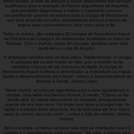
Neste sentido, a rede de atenção à saúde disponibiliza três serviços
qualificados para a avaliação do frênulo lingual/teste da linguinha,
que possibilita diagnosticar e indicar o tratamento precoce,
encaminhando quando necessário para a cirurgia de frenectomia,
que será ampliada em julho, possibilitando diminuir o tempo de
espera para o procedimento, bem como zerar a fila.
Todos os meses, são realizadas 20 cirurgias de frenectomia lingual,
na Policlínica da Criança e do Adolescente, localizada no bairro de
Piedade. Com o mutirão, serão 30 cirurgias, divididas entre esta
sexta-feira e o dia 26 de julho.
“A ampliação também está na faixa etária. Habitualmente, a cirurgia
é realizada até os seis meses de vida, com o mutirão serão
atendidas crianças de até dois anos de idade. A cirurgia de
frenectomia lingual melhora a alimentação, a motricidade da língua,
facilita o desenvolvimento da criança”, relatou a Superintendente de
Atenção à Saúde, Juliana Lopes.
Nesta manhã, as crianças agendadas para a data aguardavam a
cirurgia. Uma delas era Benício Gomes, 5 meses. “Estava na fila
desde abril. Eu sentia desconforto na mamada, principalmente
quando ele era mais novo. Foi muito bom fazer a cirurgia hoje, foi
rápida e a equipe muito atenciosa, fez de tudo para ele ficar calmo,
parar de chorar, deu tudo certo”, contou a mãe do menino, Juliana
Gomes.
Após a cirurgia, a criança vai para casa com as orientações para o
cuidado e o agendamento para o retorno. “Na volta, a criança será