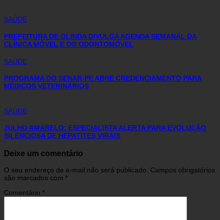
SAÚDE
PREFEITURA DE OLINDA DIVULGA AGENDA SEMANAL DA
CLÍNICA MÓVEL E DO ODONTOMÓVEL
SAÚDE
PROGRAMA DO SENAR-PE ABRE CREDENCIAMENTO PARA
MÉDICOS VETERINÁRIOS
SAÚDE
JULHO AMARELO: ESPECIALISTA ALERTA PARA EVOLUÇÃO
SILENCIOSA DE HEPATITES VIRAIS
Deixe um comentário
O seu endereço de e-mail não será publicado.
Campos obrigatórios
são marcados com
*
Comentário
*