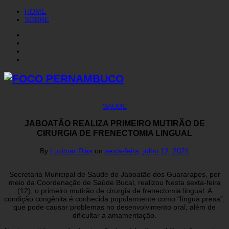
HOME
SOBRE
SAÚDE
JABOATÃO REALIZA PRIMEIRO MUTIRÃO DE
CIRURGIA DE FRENECTOMIA LINGUAL
By
Luzimar Dias
on
sexta-feira, julho 12, 2024
Secretaria Municipal de Saúde do Jaboatão dos Guararapes, por
meio da Coordenação de Saúde Bucal, realizou Nesta sexta-feira
(12), o primeiro mutirão de cirurgia de frenectomia lingual. A
condição congênita é conhecida popularmente como “língua presa”,
que pode causar problemas no desenvolvimento oral, além de
dificultar a amamentação.