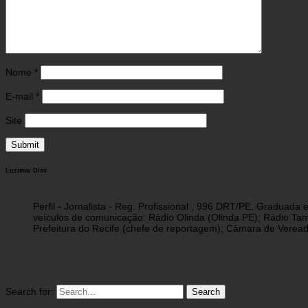
Nome
*
E-mail
*
Site
Luzimar Dias
Perfil - Jornalista - Reg. Profissional , 996 DRT/PE. Graduad
veículos de comunicação: Rádio Olinda (Olinda PE); Rádio Tam
Prefeitura do Recife (chefe de reportagem); Câmara de Vereado
Search for: