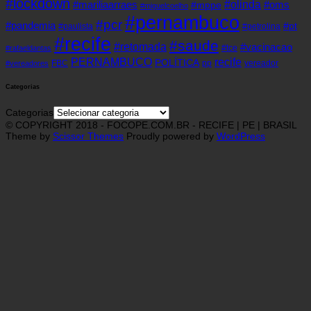
#lockdown
#olinda
#mariliaarraes
#oms
#mppe
#miguelcoelho
#pernambuco
#pcr
#pandemia
#pt
#paulista
#petrolina
#recife
#saude
#retomada
#vacinacao
#tce
#rafaeldantas
recife
PERNAMBUCO
POLÍTICA
FBC
pp
vereador
#vereadores
Categorias
Categorias
© COPYRIGHT 2018 - FOCOPE.COM.BR - RECIFE | PE | BRASIL
Theme by
Scissor Themes
Proudly powered by
WordPress