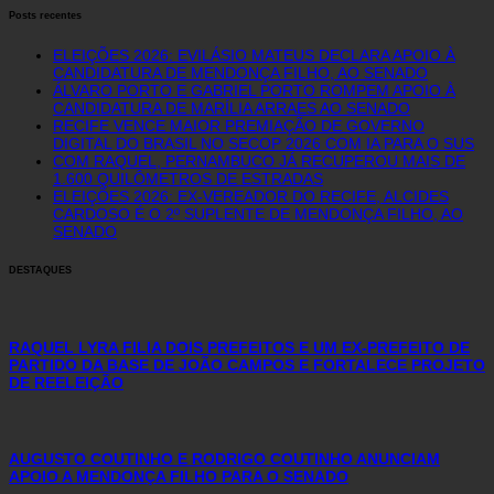
Posts recentes
ELEIÇÕES 2026: EVILÁSIO MATEUS DECLARA APOIO À
CANDIDATURA DE MENDONÇA FILHO, AO SENADO
ÁLVARO PORTO E GABRIEL PORTO ROMPEM APOIO À
CANDIDATURA DE MARÍLIA ARRAES AO SENADO
RECIFE VENCE MAIOR PREMIAÇÃO DE GOVERNO
DIGITAL DO BRASIL NO SECOP 2026 COM IA PARA O SUS
COM RAQUEL, PERNAMBUCO JÁ RECUPEROU MAIS DE
1.600 QUILÔMETROS DE ESTRADAS
ELEIÇÕES 2026: EX-VEREADOR DO RECIFE, ALCIDES
CARDOSO É O 2º SUPLENTE DE MENDONÇA FILHO, AO
SENADO
DESTAQUES
RAQUEL LYRA FILIA DOIS PREFEITOS E UM EX-PREFEITO DE
PARTIDO DA BASE DE JOÃO CAMPOS E FORTALECE PROJETO
DE REELEIÇÃO
AUGUSTO COUTINHO E RODRIGO COUTINHO ANUNCIAM
APOIO A MENDONÇA FILHO PARA O SENADO