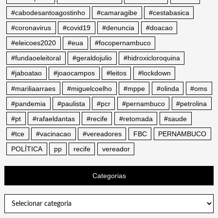
#cabodesantoagostinho
#camaragibe
#cestabasica
#coronavirus
#covid19
#denuncia
#doacao
#eleicoes2020
#eua
#focopernambuco
#fundaoeleitoral
#geraldojulio
#hidroxicloroquina
#jaboatao
#joaocampos
#leitos
#lockdown
#mariliaarraes
#miguelcoelho
#mppe
#olinda
#oms
#pandemia
#paulista
#pcr
#pernambuco
#petrolina
#pt
#rafaeldantas
#recife
#retomada
#saude
#tce
#vacinacao
#vereadores
FBC
PERNAMBUCO
POLÍTICA
pp
recife
vereador
Categorias
Categorias