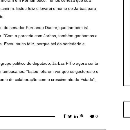
 que moram em Pernambuco. Temos certeza que sua
amirim. Estou feliz e levarei o nome de Jarbas para
to.
ão do senador Fernando Dueire, que também irá
im. “Com a parceria com Jarbas, também ganhamos a
 Estou muito feliz, porque sei da seriedade e
rupo político do deputado, Jarbas Filho agora conta
ambucanos. “Estou feliz em ver que os gestores e o
nte de colaboração com o crescimento do Estado”,
0