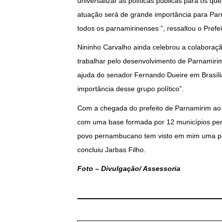
universalizar as políticas públicas para os
atuação será de grande importância para Parn
todos os parnamirinenses ”, ressaltou o Prefei
Nininho Carvalho ainda celebrou a colaboraç
trabalhar pelo desenvolvimento de Parnamir
ajuda do senador Fernando Dueire em Brasília.
importância desse grupo político”.
Com a chegada do prefeito de Parnamirim ao g
com uma base formada por 12 municípios pern
povo pernambucano tem visto em mim uma po
concluiu Jarbas Filho.
Foto – Divulgação/ Assessoria