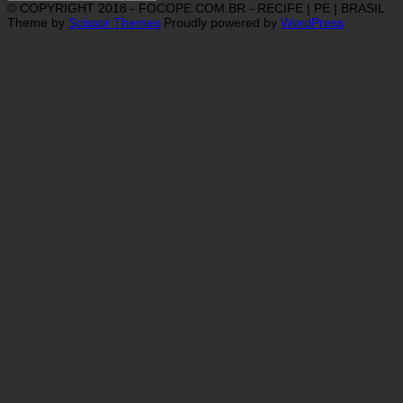
© COPYRIGHT 2018 - FOCOPE.COM.BR - RECIFE | PE | BRASIL
Theme by
Scissor Themes
Proudly powered by
WordPress