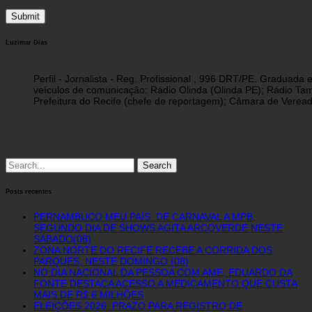
Luzimar Dias
Perfil - Jornalista - Reg. Profissional , 996 DRT/PE. Graduad
veículos de comunicação: Rádio Olinda (Olinda PE); Rádio Tam
Prefeitura do Recife (chefe de reportagem); Câmara de Vereado
Search
for:
Posts recentes
PERNAMBUCO MEU PAÍS: DE CARNAVAL A MPB,
SEGUNDO DIA DE SHOWS AGITA ARCOVERDE NESTE
SÁBADO(08)
ZONA NORTE DO RECIFE RECEBE A CORRIDA DOS
PARQUES, NESTE DOMINGO (08)
NO DIA NACIONAL DA PESSOA COM AME, EDUARDO DA
FONTE DESTACA ACESSO A MEDICAMENTO QUE CUSTA
MAIS DE R$ 6 MILHÕES
ELEIÇÕES 2026: PRAZO PARA REGISTRO DE