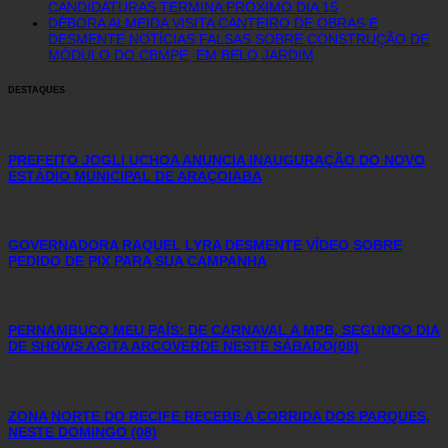
CANDIDATURAS TERMINA PRÓXIMO DIA 15
DÉBORA ALMEIDA VISITA CANTEIRO DE OBRAS E
DESMENTE NOTÍCIAS FALSAS SOBRE CONSTRUÇÃO DE
MÓDULO DO CBMPE, EM BELO JARDIM
DESTAQUES
PREFEITO JOGLI UCHOA ANUNCIA INAUGURAÇÃO DO NOVO
ESTÁDIO MUNICIPAL DE ARAÇOIABA
GOVERNADORA RAQUEL LYRA DESMENTE VÍDEO SOBRE
PEDIDO DE PIX PARA SUA CAMPANHA
PERNAMBUCO MEU PAÍS: DE CARNAVAL A MPB, SEGUNDO DIA
DE SHOWS AGITA ARCOVERDE NESTE SÁBADO(08)
ZONA NORTE DO RECIFE RECEBE A CORRIDA DOS PARQUES,
NESTE DOMINGO (08)