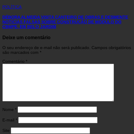
POLÍTICA
DÉBORA ALMEIDA VISITA CANTEIRO DE OBRAS E DESMENTE
NOTÍCIAS FALSAS SOBRE CONSTRUÇÃO DE MÓDULO DO
CBMPE, EM BELO JARDIM
Deixe um comentário
O seu endereço de e-mail não será publicado.
Campos obrigatórios
são marcados com
*
Comentário
*
Nome
*
E-mail
*
Site