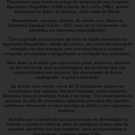
Pernambuco que construa praças de alimentação nos hospitais
Agamenon Magalhães (HAM) e Barão de Lucena (HBL), ambos
localizados no Bairro da Iputinga, Zona oeste do Recife.
Mensalmente, nas duas clínicas, de acordo com dados da
Secretaria Estadual Saúde – SES, mais de 12 mil pessoas são
atendidas em diferentes especialidades.
“Com a grande procura pelos serviços de saúde oferecidos no
Agamenon Magalhães e Barão de Lucena, um comércio informal foi
montado nos dois espaços, sem estrutura física e sanitária,
ocupando as calçadas e atrapalhando a circulação dos pedestres”.
“Além disso, e acredito que seja o mais grave, existe um acúmulo
de lixo nos locais, pois as embalagens dos produtos que são
comercializados nas barracas são descartados de forma
inadequada”, explica o deputado.
De acordo com relatos, cerca de 70 ambulantes podem ser
encontrados nas calçadas dos dois hospitais, comercializando
diferentes tipos de produtos, frutas e verduras. “Os comerciantes se
queixam da falta de um espaço adequado para que eles também
continuem oferecendo os seus serviços ao público com segurança
sanitária”.
“Acredito que a construção das duas praças de alimentação irá
ordenar o comércio informal, além de assegurar o bem-estar às
pessoas atendidas nos dois hospitais, seus acompanhantes e
funcionários”, concluiu Jarbas Filho.