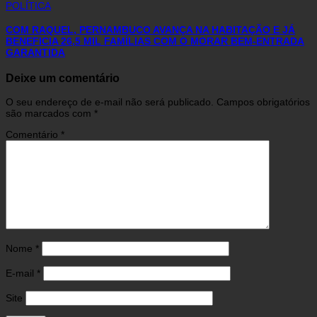
POLÍTICA
COM RAQUEL, PERNAMBUCO AVANÇA NA HABITAÇÃO E JÁ
BENEFICIA 26,5 MIL FAMÍLIAS COM O MORAR BEM-ENTRADA
GARANTIDA
Deixe um comentário
O seu endereço de e-mail não será publicado.
Campos obrigatórios
são marcados com
*
Comentário
*
Nome
*
E-mail
*
Site