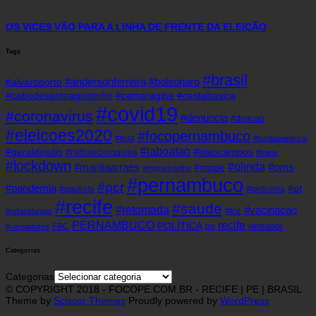
OS VICES VÃO PARA A LINHA DE FRENTE DA ELEIÇÃO
Tags
#brasil
#andersonferreira
#bolsonaro
#alvaroporto
#cabodesantoagostinho
#camaragibe
#cestabasica
#covid19
#coronavirus
#denuncia
#doacao
#eleicoes2020
#focopernambuco
#eua
#fundaoeleitoral
#jaboatao
#geraldojulio
#joaocampos
#hidroxicloroquina
#leitos
#lockdown
#olinda
#mariliaarraes
#oms
#mppe
#miguelcoelho
#pernambuco
#pcr
#pandemia
#pt
#paulista
#petrolina
#recife
#saude
#retomada
#vacinacao
#tce
#rafaeldantas
recife
PERNAMBUCO
POLÍTICA
FBC
pp
vereador
#vereadores
Categorias
Categorias
© COPYRIGHT 2018 - FOCOPE.COM.BR - RECIFE | PE | BRASIL
Theme by
Scissor Themes
Proudly powered by
WordPress