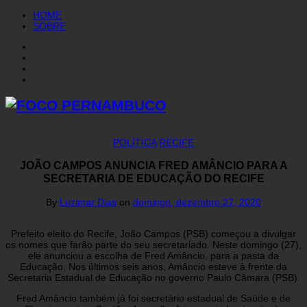
HOME
SOBRE
POLÍTICA
RECIFE
JOÃO CAMPOS ANUNCIA FRED AMÂNCIO PARA A
SECRETARIA DE EDUCAÇÃO DO RECIFE
By
Luzimar Dias
on
domingo, dezembro 27, 2020
Prefeito eleito do Recife, João Campos (PSB) começou a divulgar
os nomes que farão parte do seu secretariado. Neste domingo (27),
ele anunciou a escolha de Fred Amâncio, para a pasta da
Educação. Nos últimos seis anos, Amâncio esteve à frente da
Secretaria Estadual de Educação no governo Paulo Câmara (PSB).
Fred Amâncio também já foi secretário estadual de Saúde e de