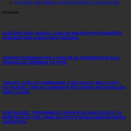
OS VICES VÃO PARA A LINHA DE FRENTE DA ELEIÇÃO
DESTAQUES
ELEIÇÕES 2026: MIGUEL COELHO ANUNCIA OFICIALMENTE
CANDIDATURA A DEPUTADO FEDERAL
JOVENS ATENDIDOS PELA FUNASE SE APRESENTAM NA III
SEMANA DO CÉREBRO DA UFPE
“MIGUEL COELHO CAMINHARÁ O ESTADO AO MEU LADO”,
DIZ RAQUEL LYRA AO GARANTIR NÃO HAVER RACHA NA SUA
BASE ALIADA
COM RAQUEL, PERNAMBUCO AVANÇA NA HABITAÇÃO E JÁ
BENEFICIA 26,5 MIL FAMÍLIAS COM O MORAR BEM-ENTRADA
GARANTIDA