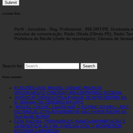
Luzimar Dias
Perfil - Jornalista - Reg. Profissional , 996 DRT/PE. Graduad
veículos de comunicação: Rádio Olinda (Olinda PE); Rádio Tam
Prefeitura do Recife (chefe de reportagem); Câmara de Vereado
Search for:
Posts recentes
ELEIÇÕES 2026: MIGUEL COELHO ANUNCIA
OFICIALMENTE CANDIDATURA A DEPUTADO FEDERAL
JOVENS ATENDIDOS PELA FUNASE SE APRESENTAM NA
III SEMANA DO CÉREBRO DA UFPE
“MIGUEL COELHO CAMINHARÁ O ESTADO AO MEU LADO”,
DIZ RAQUEL LYRA AO GARANTIR NÃO HAVER RACHA NA
SUA BASE ALIADA
COM RAQUEL, PERNAMBUCO AVANÇA NA HABITAÇÃO E
JÁ BENEFICIA 26,5 MIL FAMÍLIAS COM O MORAR BEM-
ENTRADA GARANTIDA