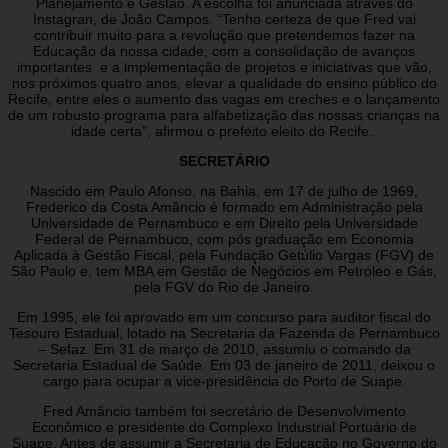
Planejamento e Gestão. A escolha foi anunciada através do
Instagran, de João Campos. “Tenho certeza de que Fred vai
contribuir muito para a revolução que pretendemos fazer na
Educação da nossa cidade, com a consolidação de avanços
importantes e a implementação de projetos e iniciativas que vão,
nos próximos quatro anos, elevar a qualidade do ensino público do
Recife, entre eles o aumento das vagas em creches e o lançamento
de um robusto programa para alfabetização das nossas crianças na
idade certa”, afirmou o prefeito eleito do Recife.
SECRETÁRIO
Nascido em Paulo Afonso, na Bahia, em 17 de julho de 1969,
Frederico da Costa Amâncio é formado em Administração pela
Universidade de Pernambuco e em Direito pela Universidade
Federal de Pernambuco, com pós graduação em Economia
Aplicada à Gestão Fiscal, pela Fundação Getúlio Vargas (FGV) de
São Paulo e, tem MBA em Gestão de Negócios em Petróleo e Gás,
pela FGV do Rio de Janeiro.
Em 1995, ele foi aprovado em um concurso para auditor fiscal do
Tesouro Estadual, lotado na Secretaria da Fazenda de Pernambuco
– Sefaz. Em 31 de março de 2010, assumiu o comando da
Secretaria Estadual de Saúde. Em 03 de janeiro de 2011, deixou o
cargo para ocupar a vice-presidência do Porto de Suape.
Fred Amâncio também foi secretário de Desenvolvimento
Econômico e presidente do Complexo Industrial Portuário de
Suape. Antes de assumir a Secretaria de Educação no Governo do