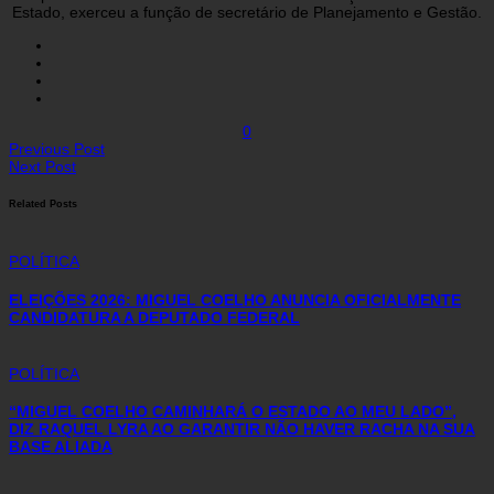
Estado, exerceu a função de secretário de Planejamento e Gestão.
0
Previous Post
Next Post
Related Posts
POLÍTICA
ELEIÇÕES 2026: MIGUEL COELHO ANUNCIA OFICIALMENTE
CANDIDATURA A DEPUTADO FEDERAL
POLÍTICA
“MIGUEL COELHO CAMINHARÁ O ESTADO AO MEU LADO”,
DIZ RAQUEL LYRA AO GARANTIR NÃO HAVER RACHA NA SUA
BASE ALIADA