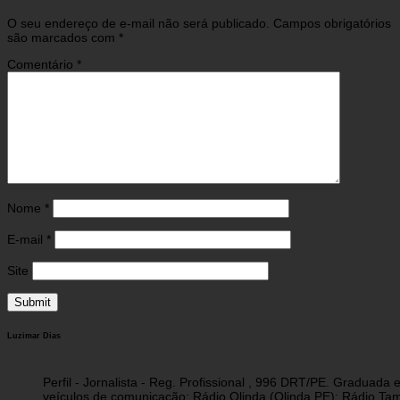
O seu endereço de e-mail não será publicado.
Campos obrigatórios
são marcados com
*
Comentário
*
Nome
*
E-mail
*
Site
Luzimar Dias
Perfil - Jornalista - Reg. Profissional , 996 DRT/PE. Graduad
veículos de comunicação: Rádio Olinda (Olinda PE); Rádio Tam