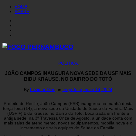
HOME
SOBRE
POLÍTICA
JOÃO CAMPOS INAUGURA NOVA SEDE DA USF MAIS
BIDU KRAUSE, NO BAIRRO DO TOTÓ
By
Luzimar Dias
on
terça-feira, maio 14, 2024
Prefeito do Recife, João Campos (PSB) inaugurou na manhã desta
terça-feira (14), a nova sede da Unidade de Saúde da Família Mais
(USF +) Bidu Krause, no Bairro do Totó. Localizada em frente à
antiga sede, na 3ª Travessa Onze de Agosto, a unidade conta com
mais salas de atendimento, novos equipamentos, mobília nova e o
incremento de seis equipes de Saúde da Família.