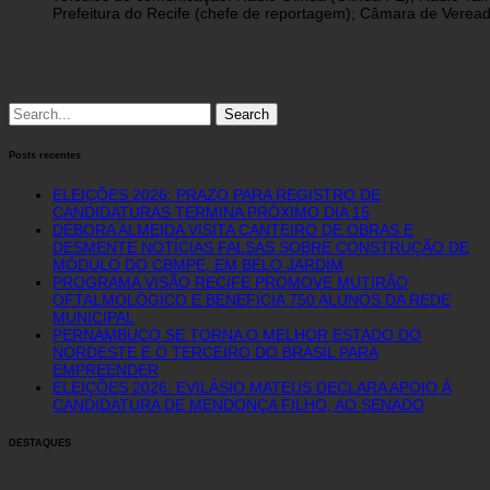
Prefeitura do Recife (chefe de reportagem); Câmara de Vereado
Search
for:
Posts recentes
ELEIÇÕES 2026: PRAZO PARA REGISTRO DE
CANDIDATURAS TERMINA PRÓXIMO DIA 15
DÉBORA ALMEIDA VISITA CANTEIRO DE OBRAS E
DESMENTE NOTÍCIAS FALSAS SOBRE CONSTRUÇÃO DE
MÓDULO DO CBMPE, EM BELO JARDIM
PROGRAMA VISÃO RECIFE PROMOVE MUTIRÃO
OFTALMOLÓGICO E BENEFICIA 750 ALUNOS DA REDE
MUNICIPAL
PERNAMBUCO SE TORNA O MELHOR ESTADO DO
NORDESTE E O TERCEIRO DO BRASIL PARA
EMPREENDER
ELEIÇÕES 2026: EVILÁSIO MATEUS DECLARA APOIO À
CANDIDATURA DE MENDONÇA FILHO, AO SENADO
DESTAQUES