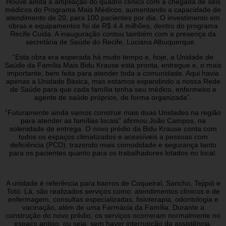
Houve ainda a ampliação do quadro clínico com a chegada de seis
médicos do Programa Mais Médicos, aumentando a capacidade de
atendimento de 20, para 100 pacientes por dia. O investimento em
obras e equipamentos foi de R$ 4,4 milhões, dentro do programa
Recife Cuida. A inauguração contou também com a presença da
secretária de Saúde do Recife, Luciana Albuquerque.
“Esta obra era esperada há muito tempo e, hoje, a Unidade de
Saúde da Família Mais Bidu Krause está pronta, entregue e, o mais
importante, bem feita para atender toda a comunidade. Aqui havia
apenas a Unidade Básica, mas estamos expandindo a nossa Rede
de Saúde para que cada família tenha seu médico, enfermeiro e
agente de saúde próprios, de forma organizada”.
“Futuramente ainda vamos construir mais duas Unidades na região
para atender as famílias locais” afirmou João Campos, na
solenidade de entrega. O novo prédio da Bidu Krause conta com
todos os espaços climatizados e acessíveis a pessoas com
deficiência (PCD), trazendo mais comodidade e segurança tanto
para os pacientes quanto para os trabalhadores lotados no local.
A unidade é referência para bairros de Coqueiral, Sancho, Tejipió e
Totó. Lá, são realizados serviços como: atendimentos clínicos e de
enfermagem, consultas especializadas, fisioterapia, odontologia e
vacinação, além de uma Farmácia da Família. Durante a
construção do novo prédio, os serviços ocorreram normalmente no
espaço antigo, ou seja, sem haver interrupção da assistência.