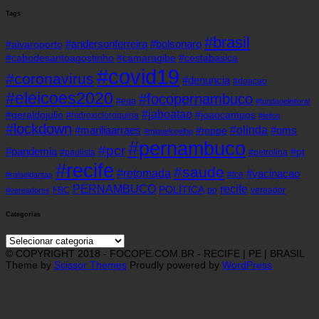
Tags
#brasil
#andersonferreira
#bolsonaro
#alvaroporto
#cabodesantoagostinho
#camaragibe
#cestabasica
#covid19
#coronavirus
#denuncia
#doacao
#eleicoes2020
#focopernambuco
#eua
#fundaoeleitoral
#jaboatao
#geraldojulio
#joaocampos
#hidroxicloroquina
#leitos
#lockdown
#olinda
#mariliaarraes
#oms
#mppe
#miguelcoelho
#pernambuco
#pcr
#pandemia
#pt
#paulista
#petrolina
#recife
#saude
#retomada
#vacinacao
#tce
#rafaeldantas
recife
PERNAMBUCO
POLÍTICA
FBC
pp
vereador
#vereadores
Categorias
Categorias
© COPYRIGHT 2018 - FOCOPE.COM.BR - RECIFE | PE | BRASIL
Theme by
Scissor Themes
Proudly powered by
WordPress