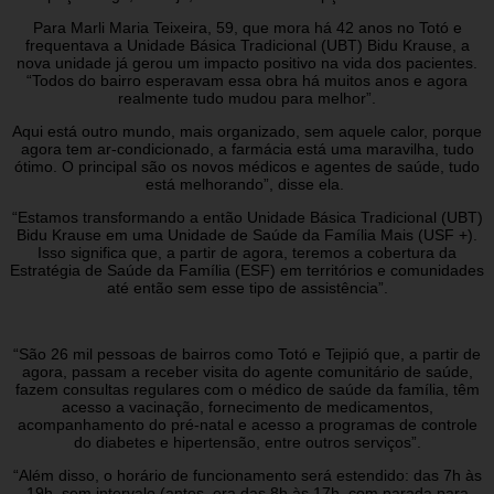
Para Marli Maria Teixeira, 59, que mora há 42 anos no Totó e
frequentava a Unidade Básica Tradicional (UBT) Bidu Krause, a
nova unidade já gerou um impacto positivo na vida dos pacientes.
“Todos do bairro esperavam essa obra há muitos anos e agora
realmente tudo mudou para melhor”.
Aqui está outro mundo, mais organizado, sem aquele calor, porque
agora tem ar-condicionado, a farmácia está uma maravilha, tudo
ótimo. O principal são os novos médicos e agentes de saúde, tudo
está melhorando”, disse ela.
“Estamos transformando a então Unidade Básica Tradicional (UBT)
Bidu Krause em uma Unidade de Saúde da Família Mais (USF +).
Isso significa que, a partir de agora, teremos a cobertura da
Estratégia de Saúde da Família (ESF) em territórios e comunidades
até então sem esse tipo de assistência”.
“São 26 mil pessoas de bairros como Totó e Tejipió que, a partir de
agora, passam a receber visita do agente comunitário de saúde,
fazem consultas regulares com o médico de saúde da família, têm
acesso a vacinação, fornecimento de medicamentos,
acompanhamento do pré-natal e acesso a programas de controle
do diabetes e hipertensão, entre outros serviços”.
“Além disso, o horário de funcionamento será estendido: das 7h às
19h, sem intervalo (antes, era das 8h às 17h, com parada para