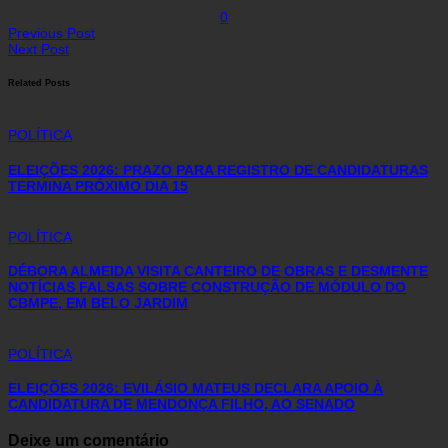
0
Previous Post
Next Post
Related Posts
POLÍTICA
ELEIÇÕES 2026: PRAZO PARA REGISTRO DE CANDIDATURAS
TERMINA PRÓXIMO DIA 15
POLÍTICA
DÉBORA ALMEIDA VISITA CANTEIRO DE OBRAS E DESMENTE
NOTÍCIAS FALSAS SOBRE CONSTRUÇÃO DE MÓDULO DO
CBMPE, EM BELO JARDIM
POLÍTICA
ELEIÇÕES 2026: EVILÁSIO MATEUS DECLARA APOIO À
CANDIDATURA DE MENDONÇA FILHO, AO SENADO
Deixe um comentário