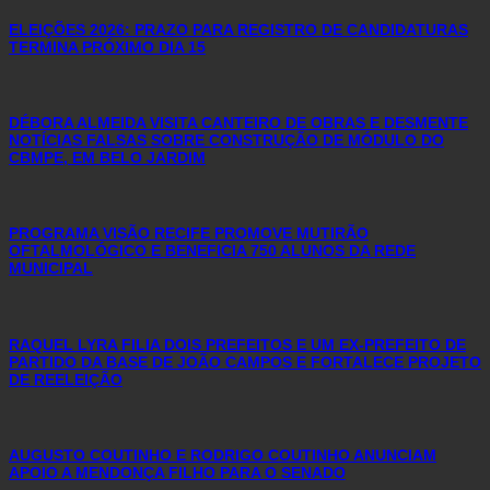
ELEIÇÕES 2026: PRAZO PARA REGISTRO DE CANDIDATURAS
TERMINA PRÓXIMO DIA 15
DÉBORA ALMEIDA VISITA CANTEIRO DE OBRAS E DESMENTE
NOTÍCIAS FALSAS SOBRE CONSTRUÇÃO DE MÓDULO DO
CBMPE, EM BELO JARDIM
PROGRAMA VISÃO RECIFE PROMOVE MUTIRÃO
OFTALMOLÓGICO E BENEFICIA 750 ALUNOS DA REDE
MUNICIPAL
RAQUEL LYRA FILIA DOIS PREFEITOS E UM EX-PREFEITO DE
PARTIDO DA BASE DE JOÃO CAMPOS E FORTALECE PROJETO
DE REELEIÇÃO
AUGUSTO COUTINHO E RODRIGO COUTINHO ANUNCIAM
APOIO A MENDONÇA FILHO PARA O SENADO