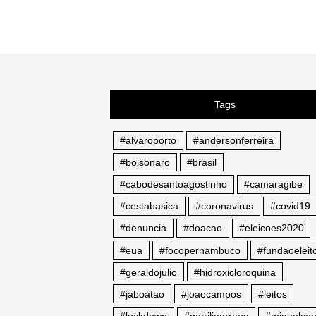
Tags
#alvaroporto
#andersonferreira
#bolsonaro
#brasil
#cabodesantoagostinho
#camaragibe
#cestabasica
#coronavirus
#covid19
#denuncia
#doacao
#eleicoes2020
#eua
#focopernambuco
#fundaoeleito
#geraldojulio
#hidroxicloroquina
#jaboatao
#joaocampos
#leitos
#lockdown
#mariliaarraes
#miguelcoe