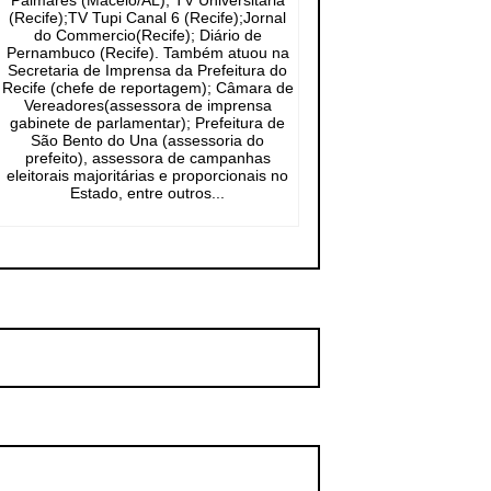
Palmares (Maceió/AL); TV Universitária
(Recife);TV Tupi Canal 6 (Recife);Jornal
do Commercio(Recife); Diário de
Pernambuco (Recife). Também atuou na
Secretaria de Imprensa da Prefeitura do
Recife (chefe de reportagem); Câmara de
Vereadores(assessora de imprensa
gabinete de parlamentar); Prefeitura de
São Bento do Una (assessoria do
prefeito), assessora de campanhas
eleitorais majoritárias e proporcionais no
Estado, entre outros...