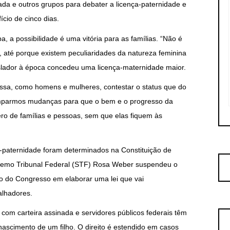
zada e outros grupos para debater a licença-paternidade e
cio de cinco dias.
 a possibilidade é uma vitória para as famílias. “Não é
, até porque existem peculiaridades da natureza feminina
islador à época concedeu uma licença-maternidade maior.
sa, como homens e mulheres, contestar o status que do
camparmos mudanças para que o bem e o progresso da
o de famílias e pessoas, sem que elas fiquem às
a-paternidade foram determinados na Constituição de
remo Tribunal Federal (STF) Rosa Weber suspendeu o
o do Congresso em elaborar uma lei que vai
alhadores.
s com carteira assinada e servidores públicos federais têm
 nascimento de um filho. O direito é estendido em casos