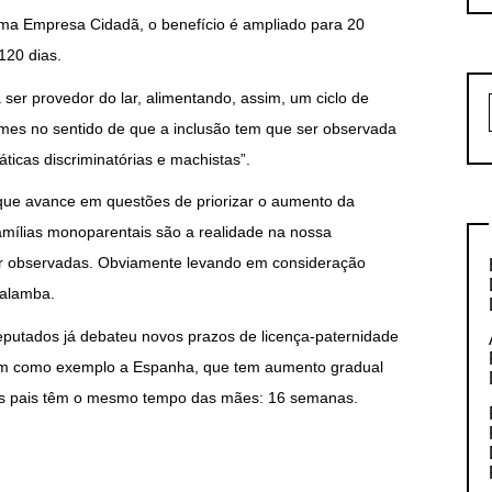
a Empresa Cidadã, o benefício é ampliado para 20
120 dias.
 ser provedor do lar, alimentando, assim, um ciclo de
mes no sentido de que a inclusão tem que ser observada
ticas discriminatórias e machistas”.
 que avance em questões de priorizar o aumento da
amílias monoparentais são a realidade na nossa
er observadas. Obviamente levando em consideração
Galamba.
putados já debateu novos prazos de licença-paternidade
tem como exemplo a Espanha, que tem aumento gradual
 os pais têm o mesmo tempo das mães: 16 semanas.