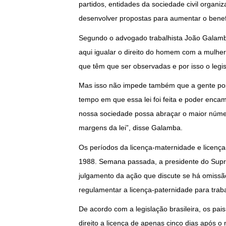
partidos, entidades da sociedade civil organi
desenvolver propostas para aumentar o benefí
Segundo o advogado trabalhista João Galamba,
aqui igualar o direito do homem com a mulher
que têm que ser observadas e por isso o leg
Mas isso não impede também que a gente pos
tempo em que essa lei foi feita e poder en
nossa sociedade possa abraçar o maior númer
margens da lei”, disse Galamba.
Os períodos da licença-maternidade e licenç
1988. Semana passada, a presidente do Sup
julgamento da ação que discute se há omissã
regulamentar a licença-paternidade para trab
De acordo com a legislação brasileira, os pai
direito a licença de apenas cinco dias após o