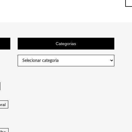
Categorias
Categorias
ral
lho