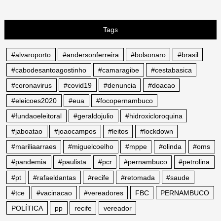
Tags
#alvaroporto
#andersonferreira
#bolsonaro
#brasil
#cabodesantoagostinho
#camaragibe
#cestabasica
#coronavirus
#covid19
#denuncia
#doacao
#eleicoes2020
#eua
#focopernambuco
#fundaoeleitoral
#geraldojulio
#hidroxicloroquina
#jaboatao
#joaocampos
#leitos
#lockdown
#mariliaarraes
#miguelcoelho
#mppe
#olinda
#oms
#pandemia
#paulista
#pcr
#pernambuco
#petrolina
#pt
#rafaeldantas
#recife
#retomada
#saude
#tce
#vacinacao
#vereadores
FBC
PERNAMBUCO
POLÍTICA
pp
recife
vereador