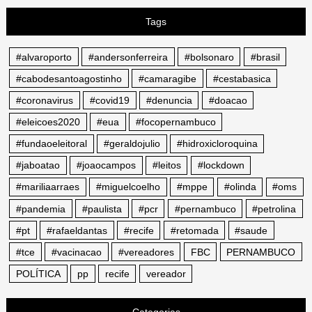
Tags
#alvaroporto
#andersonferreira
#bolsonaro
#brasil
#cabodesantoagostinho
#camaragibe
#cestabasica
#coronavirus
#covid19
#denuncia
#doacao
#eleicoes2020
#eua
#focopernambuco
#fundaoeleitoral
#geraldojulio
#hidroxicloroquina
#jaboatao
#joaocampos
#leitos
#lockdown
#mariliaarraes
#miguelcoelho
#mppe
#olinda
#oms
#pandemia
#paulista
#pcr
#pernambuco
#petrolina
#pt
#rafaeldantas
#recife
#retomada
#saude
#tce
#vacinacao
#vereadores
FBC
PERNAMBUCO
POLÍTICA
pp
recife
vereador