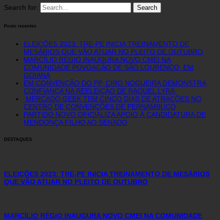
Search for:
Posts recentes
ELEIÇÕES 2023: TRE-PE INICIA TREINAMENTO DE
MESÁRIOS QUE VÃO ATUAR NO PLEITO DE OUTUBRO
MARCÍLIO RÉGIO INAUGURA NOVO CMEI NA
COMUNIDADE POVOAÇÃO DE SÃO LOURENÇO, EM
GOIANA
EM CONVENÇÃO DO PP, CIRO NOGUEIRA DEMONSTRA
CONFIANÇA NA REELEIÇÃO DE RAQUEL LYRA
MERCADO GEEK TEM CINCO DIAS DE ATRAÇÕES NO
CENTRO DE CONVENÇÕES DE PERNAMBUCO
PARTIDO NOVO OFICIALIZA APOIO À CANDIDATURA DE
MENDONÇA FILHO AO SENADO
DESTAQUES
ELEIÇÕES 2023: TRE-PE INICIA TREINAMENTO DE MESÁRIOS
QUE VÃO ATUAR NO PLEITO DE OUTUBRO
MARCÍLIO RÉGIO INAUGURA NOVO CMEI NA COMUNIDADE