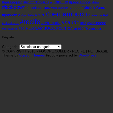
#jaboatao
#geraldojulio
#joaocampos
#hidroxicloroquina
#leitos
#lockdown
#olinda
#mariliaarraes
#oms
#mppe
#miguelcoelho
#pernambuco
#pcr
#pandemia
#pt
#paulista
#petrolina
#recife
#saude
#retomada
#vacinacao
#tce
#rafaeldantas
recife
PERNAMBUCO
POLÍTICA
FBC
pp
vereador
#vereadores
Categorias
Categorias
© COPYRIGHT 2018 - FOCOPE.COM.BR - RECIFE | PE | BRASIL
Theme by
Scissor Themes
Proudly powered by
WordPress