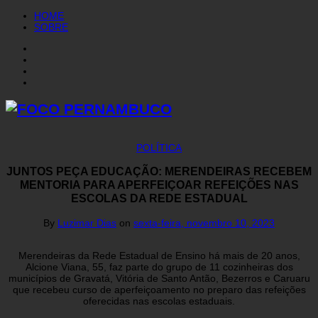
HOME
SOBRE
POLÍTICA
JUNTOS PEÇA EDUCAÇÃO: MERENDEIRAS RECEBEM
MENTORIA PARA APERFEIÇOAR REFEIÇÕES NAS
ESCOLAS DA REDE ESTADUAL
By
Luzimar Dias
on
sexta-feira, novembro 10, 2023
Merendeiras da Rede Estadual de Ensino há mais de 20 anos,
Alcione Viana, 55, faz parte do grupo de 11 cozinheiras dos
municípios de Gravatá, Vitória de Santo Antão, Bezerros e Caruaru
que recebeu curso de aperfeiçoamento no preparo das refeições
oferecidas nas escolas estaduais.