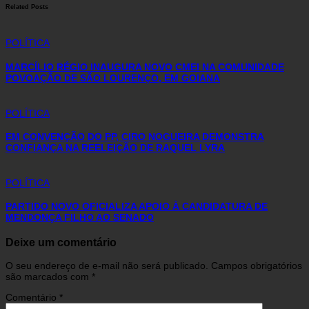
Related Posts
POLÍTICA
MARCÍLIO RÉGIO INAUGURA NOVO CMEI NA COMUNIDADE
POVOAÇÃO DE SÃO LOURENÇO, EM GOIANA
POLÍTICA
EM CONVENÇÃO DO PP, CIRO NOGUEIRA DEMONSTRA
CONFIANÇA NA REELEIÇÃO DE RAQUEL LYRA
POLÍTICA
PARTIDO NOVO OFICIALIZA APOIO À CANDIDATURA DE
MENDONÇA FILHO AO SENADO
Deixe um comentário
O seu endereço de e-mail não será publicado.
Campos obrigatórios
são marcados com
*
Comentário
*