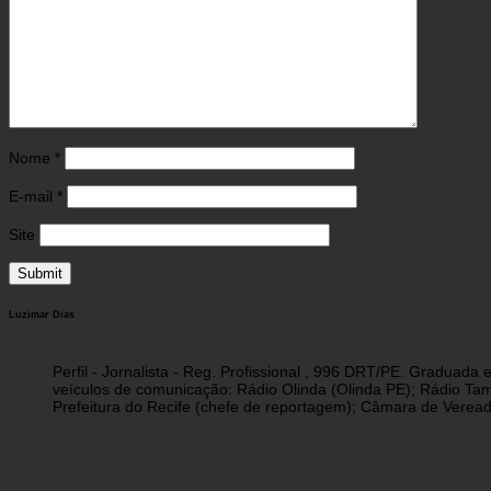
Nome
*
E-mail
*
Site
Luzimar Dias
Perfil - Jornalista - Reg. Profissional , 996 DRT/PE. Graduad
veículos de comunicação: Rádio Olinda (Olinda PE); Rádio Tam
Prefeitura do Recife (chefe de reportagem); Câmara de Vereado