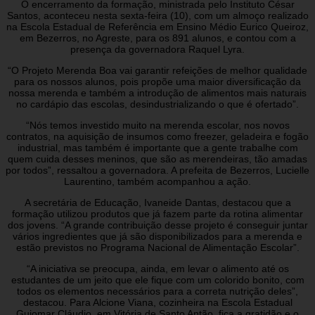
O encerramento da formação, ministrada pelo Instituto César
Santos, aconteceu nesta sexta-feira (10), com um almoço realizado
na Escola Estadual de Referência em Ensino Médio Eurico Queiroz,
em Bezerros, no Agreste, para os 891 alunos, e contou com a
presença da governadora Raquel Lyra.
“O Projeto Merenda Boa vai garantir refeições de melhor qualidade
para os nossos alunos, pois propõe uma maior diversificação da
nossa merenda e também a introdução de alimentos mais naturais
no cardápio das escolas, desindustrializando o que é ofertado”.
“Nós temos investido muito na merenda escolar, nos novos
contratos, na aquisição de insumos como freezer, geladeira e fogão
industrial, mas também é importante que a gente trabalhe com
quem cuida desses meninos, que são as merendeiras, tão amadas
por todos”, ressaltou a governadora. A prefeita de Bezerros, Lucielle
Laurentino, também acompanhou a ação.
A secretária de Educação, Ivaneide Dantas, destacou que a
formação utilizou produtos que já fazem parte da rotina alimentar
dos jovens. “A grande contribuição desse projeto é conseguir juntar
vários ingredientes que já são disponibilizados para a merenda e
estão previstos no Programa Nacional de Alimentação Escolar”.
“A iniciativa se preocupa, ainda, em levar o alimento até os
estudantes de um jeito que ele fique com um colorido bonito, com
todos os elementos necessários para a correta nutrição deles”,
destacou. Para Alcione Viana, cozinheira na Escola Estadual
Guiomar Cláudio, em Vitória de Santo Antão, fica a gratidão e o