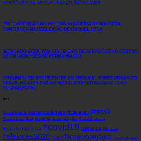
POVOAÇÃO DE SÃO LOURENÇO, EM GOIANA
EM CONVENÇÃO DO PP, CIRO NOGUEIRA DEMONSTRA
CONFIANÇA NA REELEIÇÃO DE RAQUEL LYRA
MERCADO GEEK TEM CINCO DIAS DE ATRAÇÕES NO CENTRO
DE CONVENÇÕES DE PERNAMBUCO
PERNAMBUCO SEGUE ENTRE AS TRÊS MELHORES NOTAS DO
BRASIL NO IDEB ENSINO MÉDIO E REGISTRA AVANÇO NO
FUNDAMENTAL
Tags
#brasil
#andersonferreira
#bolsonaro
#alvaroporto
#cabodesantoagostinho
#camaragibe
#cestabasica
#covid19
#coronavirus
#denuncia
#doacao
#eleicoes2020
#focopernambuco
#eua
#fundaoeleitoral