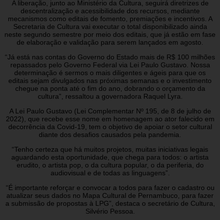
A liberação, junto ao Ministério da Cultura, seguirá diretrizes de
descentralização e acessibilidade dos recursos, mediante
mecanismos como editais de fomento, premiações e incentivos. A
Secretaria de Cultura vai executar o total disponibilizado ainda
neste segundo semestre por meio dos editais, que já estão em fase
de elaboração e validação para serem lançados em agosto.
“Já está nas contas do Governo do Estado mais de R$ 100 milhões
repassados pelo Governo Federal via Lei Paulo Gustavo. Nossa
determinação é sermos o mais diligentes e ágeis para que os
editais sejam divulgados nas próximas semanas e o investimento
chegue na ponta até o fim do ano, dobrando o orçamento da
cultura”, ressaltou a governadora Raquel Lyra.
A Lei Paulo Gustavo (Lei Complementar Nº 195, de 8 de julho de
2022), que recebe esse nome em homenagem ao ator falecido em
decorrência da Covid-19, tem o objetivo de apoiar o setor cultural
diante dos desafios causados pela pandemia.
“Tenho certeza que há muitos projetos, muitas iniciativas legais
aguardando esta oportunidade, que chega para todos: o artista
erudito, o artista pop, o da cultura popular, o da periferia, do
audiovisual e de todas as linguagens”.
“É importante reforçar e convocar a todos para fazer o cadastro ou
atualizar seus dados no Mapa Cultural de Pernambuco, para fazer
a submissão de propostas à LPG”, destaca o secretário de Cultura,
Silvério Pessoa.