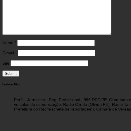
Nome
*
E-mail
*
Site
Luzimar Dias
Perfil - Jornalista - Reg. Profissional , 996 DRT/PE. Graduad
veículos de comunicação: Rádio Olinda (Olinda PE); Rádio Tam
Prefeitura do Recife (chefe de reportagem); Câmara de Vereado