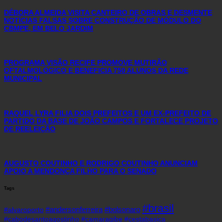
DÉBORA ALMEIDA VISITA CANTEIRO DE OBRAS E DESMENTE
NOTÍCIAS FALSAS SOBRE CONSTRUÇÃO DE MÓDULO DO
CBMPE, EM BELO JARDIM
PROGRAMA VISÃO RECIFE PROMOVE MUTIRÃO
OFTALMOLÓGICO E BENEFICIA 750 ALUNOS DA REDE
MUNICIPAL
RAQUEL LYRA FILIA DOIS PREFEITOS E UM EX-PREFEITO DE
PARTIDO DA BASE DE JOÃO CAMPOS E FORTALECE PROJETO
DE REELEIÇÃO
AUGUSTO COUTINHO E RODRIGO COUTINHO ANUNCIAM
APOIO A MENDONÇA FILHO PARA O SENADO
Tags
#brasil
#andersonferreira
#bolsonaro
#alvaroporto
#cabodesantoagostinho
#camaragibe
#cestabasica