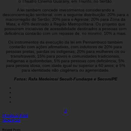
o Theatro Cinema Guarany, em Triunfo, no Sertão.
A lei também concede investimentos considerando a
desconcentração territorial, com a seguinte distribuição: 20% para a
macrorregião do Sertão; 20% para o Agreste; 20% para Zona da
Mata; e 40% destinado à Região Metropolitana. Os projetos que
possuírem iniciativas de acessibilidade destinados a pessoas com
deficiência contarão com um repasse de, no mínimo, 10% a mais.
Os instrumentos da execução da lei em Pernambuco também
contarão com ações afirmativas, com indutores de 20% para
pessoas pretas, pardas ou indígenas; 20% para mulheres cis ou
trans/travesti; 15% para povos e comunidades tradicionais,
indígenas e quilombolas; 5% para pessoas com deficiência; 5%
para pessoa idosa, com idade igual ou superior a 60 anos; e 5%
para identidade não cisgênera ou ageneridade.
Fotos: Rafa Medeiros/ Secult-Fundarpe e Secom/PE
0
Previous Post
Next Post
Related Posts