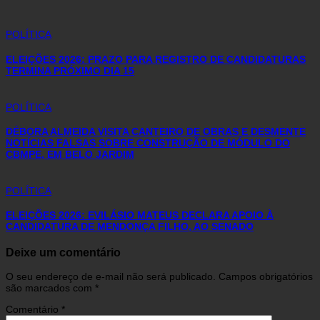
POLÍTICA
ELEIÇÕES 2026: PRAZO PARA REGISTRO DE CANDIDATURAS
TERMINA PRÓXIMO DIA 15
POLÍTICA
DÉBORA ALMEIDA VISITA CANTEIRO DE OBRAS E DESMENTE
NOTÍCIAS FALSAS SOBRE CONSTRUÇÃO DE MÓDULO DO
CBMPE, EM BELO JARDIM
POLÍTICA
ELEIÇÕES 2026: EVILÁSIO MATEUS DECLARA APOIO À
CANDIDATURA DE MENDONÇA FILHO, AO SENADO
Deixe um comentário
O seu endereço de e-mail não será publicado.
Campos obrigatórios
são marcados com
*
Comentário
*