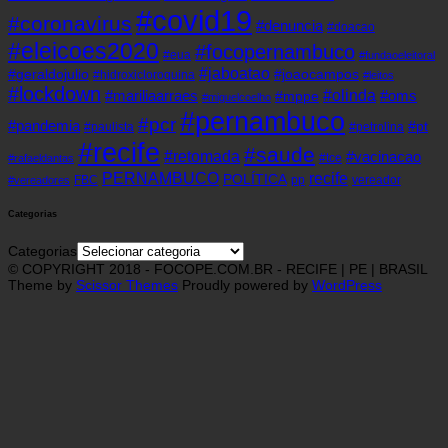
#covid19
#coronavirus
#denuncia
#doacao
#eleicoes2020
#focopernambuco
#eua
#fundaoeleitoral
#jaboatao
#geraldojulio
#joaocampos
#hidroxicloroquina
#leitos
#lockdown
#olinda
#mariliaarraes
#oms
#mppe
#miguelcoelho
#pernambuco
#pcr
#pandemia
#pt
#paulista
#petrolina
#recife
#saude
#retomada
#vacinacao
#tce
#rafaeldantas
recife
PERNAMBUCO
POLÍTICA
FBC
pp
vereador
#vereadores
Categorias
Categorias
© COPYRIGHT 2018 - FOCOPE.COM.BR - RECIFE | PE | BRASIL
Theme by
Scissor Themes
Proudly powered by
WordPress