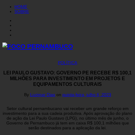
HOME
SOBRE
POLÍTICA
LEI PAULO GUSTAVO: GOVERNO PE RECEBE R$ 100,1
MILHÕES PARA INVESTIMENTO EM PROJETOS E
EQUIPAMENTOS CULTURAIS
By
Luzimar Dias
on
quinta-feira, julho 6, 2023
Setor cultural pernambucano vai receber um grande reforço em
investimento para a sua cadeia produtiva. Após aprovação do plano
de ação da Lei Paulo Gustavo (LPG), no último mês de junho, o
Governo de Pernambuco já tem em caixa R$ 100,1 milhões que
serão destinados para a aplicação da lei.