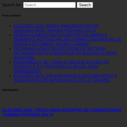
Search for:
Posts recentes
ELEIÇÕES 2026: PRAZO PARA REGISTRO DE
CANDIDATURAS TERMINA PRÓXIMO DIA 15
DÉBORA ALMEIDA VISITA CANTEIRO DE OBRAS E
DESMENTE NOTÍCIAS FALSAS SOBRE CONSTRUÇÃO DE
MÓDULO DO CBMPE, EM BELO JARDIM
PROGRAMA VISÃO RECIFE PROMOVE MUTIRÃO
OFTALMOLÓGICO E BENEFICIA 750 ALUNOS DA REDE
MUNICIPAL
PERNAMBUCO SE TORNA O MELHOR ESTADO DO
NORDESTE E O TERCEIRO DO BRASIL PARA
EMPREENDER
ELEIÇÕES 2026: EVILÁSIO MATEUS DECLARA APOIO À
CANDIDATURA DE MENDONÇA FILHO, AO SENADO
DESTAQUES
ELEIÇÕES 2026: PRAZO PARA REGISTRO DE CANDIDATURAS
TERMINA PRÓXIMO DIA 15