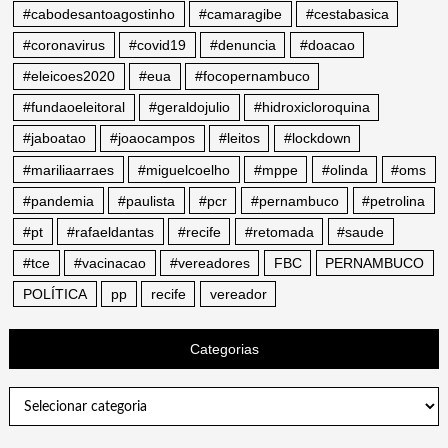
#cabodesantoagostinho
#camaragibe
#cestabasica
#coronavirus
#covid19
#denuncia
#doacao
#eleicoes2020
#eua
#focopernambuco
#fundaoeleitoral
#geraldojulio
#hidroxicloroquina
#jaboatao
#joaocampos
#leitos
#lockdown
#mariliaarraes
#miguelcoelho
#mppe
#olinda
#oms
#pandemia
#paulista
#pcr
#pernambuco
#petrolina
#pt
#rafaeldantas
#recife
#retomada
#saude
#tce
#vacinacao
#vereadores
FBC
PERNAMBUCO
POLÍTICA
pp
recife
vereador
Categorias
Categorias