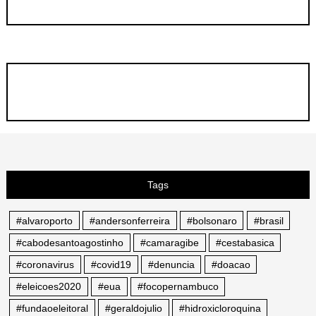
Tags
#alvaroporto
#andersonferreira
#bolsonaro
#brasil
#cabodesantoagostinho
#camaragibe
#cestabasica
#coronavirus
#covid19
#denuncia
#doacao
#eleicoes2020
#eua
#focopernambuco
#fundaoeleitoral
#geraldojulio
#hidroxicloroquina