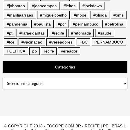
#jaboatao
#joaocampos
#leitos
#lockdown
#mariliaarraes
#miguelcoelho
#mppe
#olinda
#oms
#pandemia
#paulista
#pcr
#pernambuco
#petrolina
#pt
#rafaeldantas
#recife
#retomada
#saude
#tce
#vacinacao
#vereadores
FBC
PERNAMBUCO
POLÍTICA
pp
recife
vereador
Categorias
Categorias
© COPYRIGHT 2018 - FOCOPE.COM.BR - RECIFE | PE | BRASIL