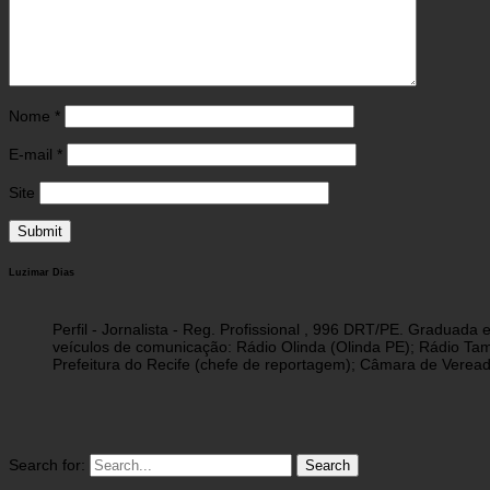
Nome
*
E-mail
*
Site
Luzimar Dias
Perfil - Jornalista - Reg. Profissional , 996 DRT/PE. Graduad
veículos de comunicação: Rádio Olinda (Olinda PE); Rádio Tam
Prefeitura do Recife (chefe de reportagem); Câmara de Vereado
Search for: