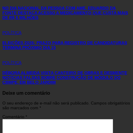
NO DIA NACIONAL DA PESSOA COM AME, EDUARDO DA
FONTE DESTACA ACESSO A MEDICAMENTO QUE CUSTA MAIS
DE R$ 6 MILHÕES
POLÍTICA
ELEIÇÕES 2026: PRAZO PARA REGISTRO DE CANDIDATURAS
TERMINA PRÓXIMO DIA 15
POLÍTICA
DÉBORA ALMEIDA VISITA CANTEIRO DE OBRAS E DESMENTE
NOTÍCIAS FALSAS SOBRE CONSTRUÇÃO DE MÓDULO DO
CBMPE, EM BELO JARDIM
Deixe um comentário
O seu endereço de e-mail não será publicado.
Campos obrigatórios
são marcados com
*
Comentário
*