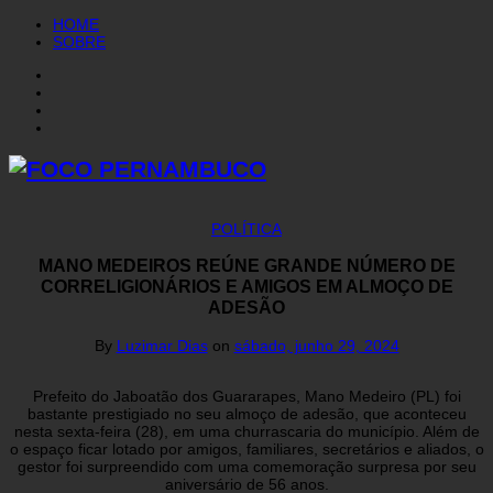
HOME
SOBRE
POLÍTICA
MANO MEDEIROS REÚNE GRANDE NÚMERO DE
CORRELIGIONÁRIOS E AMIGOS EM ALMOÇO DE
ADESÃO
By
Luzimar Dias
on
sábado, junho 29, 2024
Prefeito do Jaboatão dos Guararapes, Mano Medeiro (PL) foi
bastante prestigiado no seu almoço de adesão, que aconteceu
nesta sexta-feira (28), em uma churrascaria do município. Além de
o espaço ficar lotado por amigos, familiares, secretários e aliados, o
gestor foi surpreendido com uma comemoração surpresa por seu
aniversário de 56 anos.