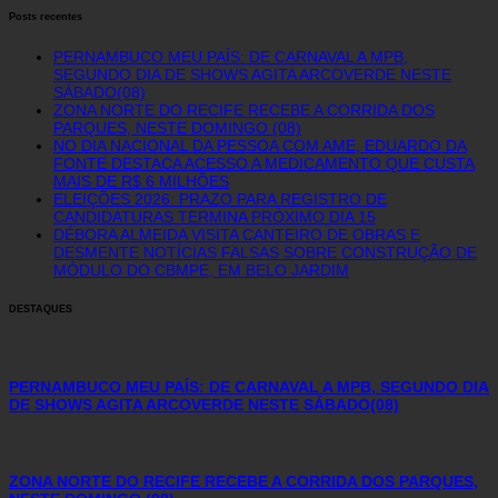
Posts recentes
PERNAMBUCO MEU PAÍS: DE CARNAVAL A MPB,
SEGUNDO DIA DE SHOWS AGITA ARCOVERDE NESTE
SÁBADO(08)
ZONA NORTE DO RECIFE RECEBE A CORRIDA DOS
PARQUES, NESTE DOMINGO (08)
NO DIA NACIONAL DA PESSOA COM AME, EDUARDO DA
FONTE DESTACA ACESSO A MEDICAMENTO QUE CUSTA
MAIS DE R$ 6 MILHÕES
ELEIÇÕES 2026: PRAZO PARA REGISTRO DE
CANDIDATURAS TERMINA PRÓXIMO DIA 15
DÉBORA ALMEIDA VISITA CANTEIRO DE OBRAS E
DESMENTE NOTÍCIAS FALSAS SOBRE CONSTRUÇÃO DE
MÓDULO DO CBMPE, EM BELO JARDIM
DESTAQUES
PERNAMBUCO MEU PAÍS: DE CARNAVAL A MPB, SEGUNDO DIA
DE SHOWS AGITA ARCOVERDE NESTE SÁBADO(08)
ZONA NORTE DO RECIFE RECEBE A CORRIDA DOS PARQUES,