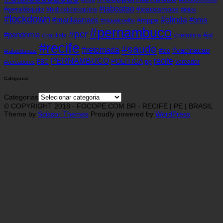
#jaboatao
#geraldojulio
#joaocampos
#hidroxicloroquina
#leitos
#lockdown
#olinda
#mariliaarraes
#oms
#mppe
#miguelcoelho
#pernambuco
#pcr
#pandemia
#pt
#paulista
#petrolina
#recife
#saude
#retomada
#vacinacao
#tce
#rafaeldantas
recife
PERNAMBUCO
POLÍTICA
FBC
pp
vereador
#vereadores
Categorias
Categorias
© COPYRIGHT 2018 - FOCOPE.COM.BR - RECIFE | PE | BRASIL
Theme by
Scissor Themes
Proudly powered by
WordPress