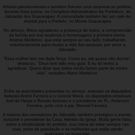
Artistas jaboatonenses e também fizeram uma surpresa ao prefeito,
durante festa junina, no Complexo Administrativo da Prefeitura do
Jaboatão dos Guararapes. A comunidade também fez um café da
manhã para o Prefeito, no Monte Guararapes
No almoço, Mano agradeceu a presença de todos, a compreensão
da família por sua ausência e homenageou a primeira-dama,
Andrea Medeiros, que está sempre ao seu lado, trabalhando
voluntariamente para mudar a vida das pessoas, por amor a
Jaboatão.
“Essa mulher tem me dado força. Como eu, ela quase não dorme”,
destacou. “Deus tem sido meu guia. E eu só tenho a
agradecer. Quero dizer que todos vocês fazem parte da minha
vida”, ressaltou Mano Medeiros.
Entre as autoridades presentes no almoço, estavam os deputados
federais André Ferreira e o coronel Meira, os deputados estaduais
Joel da Harpa e Renato Antunes e o presidente do PL, Anderson
Ferreira, junto com o pai, Manoel Ferreira.
A maioria dos vereadores do Jaboatão também prestigiou o evento,
inclusive o presidente da Casa, Adeildo da Igreja. Muita gente falou
sobre a simplicidade do prefeito, sua rotina de estar sempre nas
ruas, perto da população e as melhorias que estão sendo
realizadas no município.