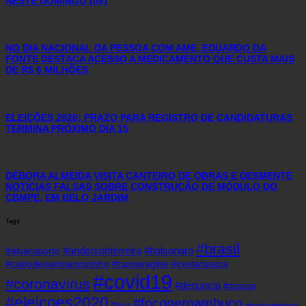
NESTE DOMINGO (08)
NO DIA NACIONAL DA PESSOA COM AME, EDUARDO DA
FONTE DESTACA ACESSO A MEDICAMENTO QUE CUSTA MAIS
DE R$ 6 MILHÕES
ELEIÇÕES 2026: PRAZO PARA REGISTRO DE CANDIDATURAS
TERMINA PRÓXIMO DIA 15
DÉBORA ALMEIDA VISITA CANTEIRO DE OBRAS E DESMENTE
NOTÍCIAS FALSAS SOBRE CONSTRUÇÃO DE MÓDULO DO
CBMPE, EM BELO JARDIM
Tags
#brasil
#andersonferreira
#bolsonaro
#alvaroporto
#cabodesantoagostinho
#camaragibe
#cestabasica
#covid19
#coronavirus
#denuncia
#doacao
#eleicoes2020
#focopernambuco
#eua
#fundaoeleitoral