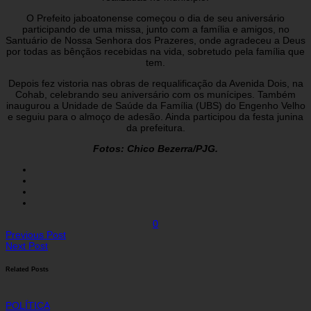
O Prefeito jaboatonense começou o dia de seu aniversário
participando de uma missa, junto com a família e amigos, no
Santuário de Nossa Senhora dos Prazeres, onde agradeceu a Deus
por todas as bênçãos recebidas na vida, sobretudo pela família que
tem.
Depois fez vistoria nas obras de requalificação da Avenida Dois, na
Cohab, celebrando seu aniversário com os munícipes. Também
inaugurou a Unidade de Saúde da Família (UBS) do Engenho Velho
e seguiu para o almoço de adesão. Ainda participou da festa junina
da prefeitura.
Fotos: Chico Bezerra/PJG.
0
Previous Post
Next Post
Related Posts
POLÍTICA