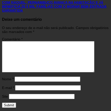
COM RAQUEL, PERNAMBUCO AVANÇA NA HABITAÇÃO E JÁ
BENEFICIA 26,5 MIL FAMÍLIAS COM O MORAR BEM-ENTRADA
GARANTIDA
Deixe um comentário
O seu endereço de e-mail não será publicado.
Campos obrigatórios
são marcados com
*
Comentário
*
Nome
*
E-mail
*
Site