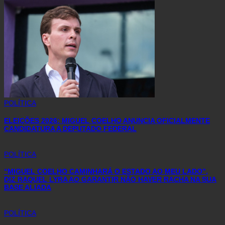
POLÍTICA
ELEIÇÕES 2026: MIGUEL COELHO ANUNCIA OFICIALMENTE
CANDIDATURA A DEPUTADO FEDERAL
POLÍTICA
“MIGUEL COELHO CAMINHARÁ O ESTADO AO MEU LADO”,
DIZ RAQUEL LYRA AO GARANTIR NÃO HAVER RACHA NA SUA
BASE ALIADA
POLÍTICA