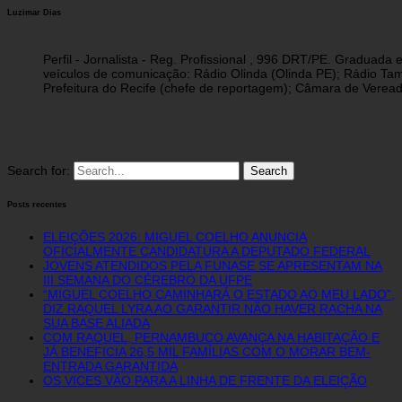
Luzimar Dias
Perfil - Jornalista - Reg. Profissional , 996 DRT/PE. Graduad
veículos de comunicação: Rádio Olinda (Olinda PE); Rádio Tam
Prefeitura do Recife (chefe de reportagem); Câmara de Vereado
Search for:
Posts recentes
ELEIÇÕES 2026: MIGUEL COELHO ANUNCIA
OFICIALMENTE CANDIDATURA A DEPUTADO FEDERAL
JOVENS ATENDIDOS PELA FUNASE SE APRESENTAM NA
III SEMANA DO CÉREBRO DA UFPE
“MIGUEL COELHO CAMINHARÁ O ESTADO AO MEU LADO”,
DIZ RAQUEL LYRA AO GARANTIR NÃO HAVER RACHA NA
SUA BASE ALIADA
COM RAQUEL, PERNAMBUCO AVANÇA NA HABITAÇÃO E
JÁ BENEFICIA 26,5 MIL FAMÍLIAS COM O MORAR BEM-
ENTRADA GARANTIDA
OS VICES VÃO PARA A LINHA DE FRENTE DA ELEIÇÃO