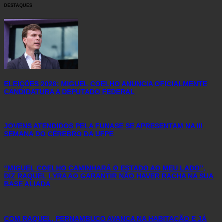
DESTAQUES
ELEIÇÕES 2026: MIGUEL COELHO ANUNCIA OFICIALMENTE
CANDIDATURA A DEPUTADO FEDERAL
JOVENS ATENDIDOS PELA FUNASE SE APRESENTAM NA III
SEMANA DO CÉREBRO DA UFPE
“MIGUEL COELHO CAMINHARÁ O ESTADO AO MEU LADO”,
DIZ RAQUEL LYRA AO GARANTIR NÃO HAVER RACHA NA SUA
BASE ALIADA
COM RAQUEL, PERNAMBUCO AVANÇA NA HABITAÇÃO E JÁ