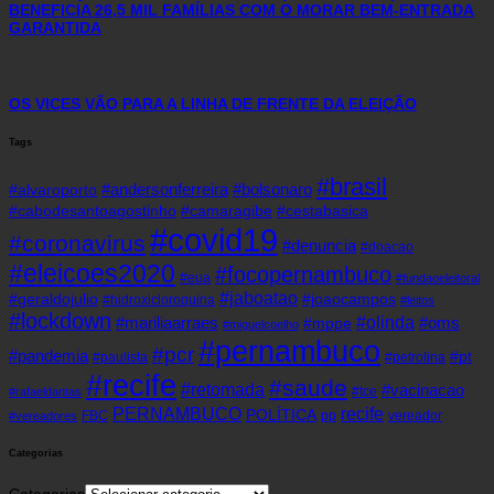
BENEFICIA 26,5 MIL FAMÍLIAS COM O MORAR BEM-ENTRADA
GARANTIDA
OS VICES VÃO PARA A LINHA DE FRENTE DA ELEIÇÃO
Tags
#brasil
#andersonferreira
#bolsonaro
#alvaroporto
#cabodesantoagostinho
#camaragibe
#cestabasica
#covid19
#coronavirus
#denuncia
#doacao
#eleicoes2020
#focopernambuco
#eua
#fundaoeleitoral
#jaboatao
#geraldojulio
#joaocampos
#hidroxicloroquina
#leitos
#lockdown
#olinda
#mariliaarraes
#oms
#mppe
#miguelcoelho
#pernambuco
#pcr
#pandemia
#pt
#paulista
#petrolina
#recife
#saude
#retomada
#vacinacao
#tce
#rafaeldantas
recife
PERNAMBUCO
POLÍTICA
FBC
pp
vereador
#vereadores
Categorias