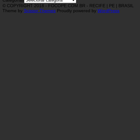
Categorias
© COPYRIGHT 2018 - FOCOPE.COM.BR - RECIFE | PE | BRASIL
Theme by
Scissor Themes
Proudly powered by
WordPress