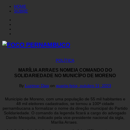
HOME
SOBRE
POLÍTICA
MARÍLIA ARRAES NOMEIA COMANDO DO
SOLIDARIEDADE NO MUNICÍPO DE MORENO
By
Luzimar Dias
on
quarta-feira, outubro 11, 2023
Município de Moreno, com uma população de 55 mil habitantes e
48 mil eleitores cadastrados, se tornou a 100ª cidade
pernambucana a formalizar o nome da direção municipal do Partido
Solidariedade. O comando da legenda ficará a cargo do advogado
Danilo Mesquita, indicado pela vice-presidente nacional da sigla,
Marília Arraes.