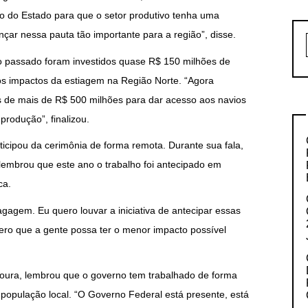
co do Estado para que o setor produtivo tenha uma
çar nessa pauta tão importante para a região”, disse.
no passado foram investidos quase R$ 150 milhões de
os impactos da estiagem na Região Norte. “Agora
 de mais de R$ 500 milhões para dar acesso aos navios
produção”, finalizou.
icipou da cerimônia de forma remota. Durante sua fala,
lembrou que este ano o trabalho foi antecipado em
ca.
agagem. Eu quero louvar a iniciativa de antecipar essas
ro que a gente possa ter o menor impacto possível
k Moura, lembrou que o governo tem trabalhado de forma
 população local. “O Governo Federal está presente, está