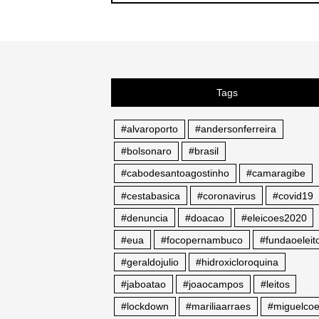
Tags
#alvaroporto
#andersonferreira
#bolsonaro
#brasil
#cabodesantoagostinho
#camaragibe
#cestabasica
#coronavirus
#covid19
#denuncia
#doacao
#eleicoes2020
#eua
#focopernambuco
#fundaoeleito
#geraldojulio
#hidroxicloroquina
#jaboatao
#joaocampos
#leitos
#lockdown
#mariliaarraes
#miguelcoe