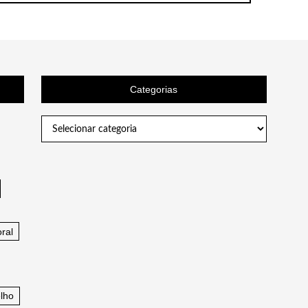
Categorias
Categorias
ral
lho