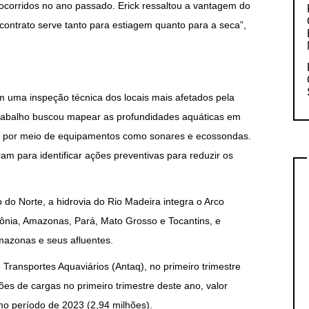
ocorridos no ano passado. Erick ressaltou a vantagem do
contrato serve tanto para estiagem quanto para a seca”,
am uma inspeção técnica dos locais mais afetados pela
 trabalho buscou mapear as profundidades aquáticas em
da por meio de equipamentos como sonares e ecossondas.
ram para identificar ações preventivas para reduzir os
o do Norte, a hidrovia do Rio Madeira integra o Arco
ônia, Amazonas, Pará, Mato Grosso e Tocantins, e
mazonas e seus afluentes.
ransportes Aquaviários (Antaq), no primeiro trimestre
ões de cargas no primeiro trimestre deste ano, valor
 período de 2023 (2,94 milhões).