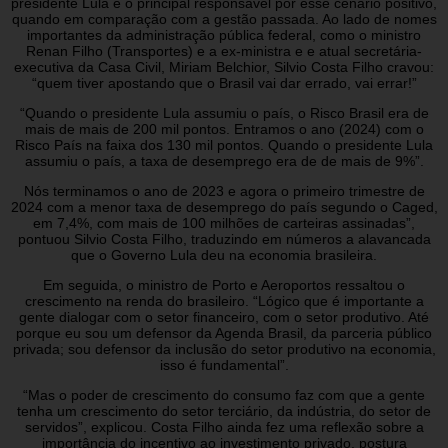
presidente Lula é o principal responsável por esse cenário positivo,
quando em comparação com a gestão passada. Ao lado de nomes
importantes da administração pública federal, como o ministro
Renan Filho (Transportes) e a ex-ministra e e atual secretária-
executiva da Casa Civil, Miriam Belchior, Silvio Costa Filho cravou:
“quem tiver apostando que o Brasil vai dar errado, vai errar!”
“Quando o presidente Lula assumiu o país, o Risco Brasil era de
mais de mais de 200 mil pontos. Entramos o ano (2024) com o
Risco País na faixa dos 130 mil pontos. Quando o presidente Lula
assumiu o país, a taxa de desemprego era de de mais de 9%”.
Nós terminamos o ano de 2023 e agora o primeiro trimestre de
2024 com a menor taxa de desemprego do país segundo o Caged,
em 7,4%, com mais de 100 milhões de carteiras assinadas”,
pontuou Silvio Costa Filho, traduzindo em números a alavancada
que o Governo Lula deu na economia brasileira.
Em seguida, o ministro de Porto e Aeroportos ressaltou o
crescimento na renda do brasileiro. “Lógico que é importante a
gente dialogar com o setor financeiro, com o setor produtivo. Até
porque eu sou um defensor da Agenda Brasil, da parceria público
privada; sou defensor da inclusão do setor produtivo na economia,
isso é fundamental”.
“Mas o poder de crescimento do consumo faz com que a gente
tenha um crescimento do setor terciário, da indústria, do setor de
servidos”, explicou. Costa Filho ainda fez uma reflexão sobre a
importância do incentivo ao investimento privado, postura