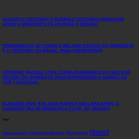
AUGUSTO COUTINHO E RODRIGO COUTINHO ANUNCIAM
APOIO A MENDONÇA FILHO PARA O SENADO
PERNAMBUCO SE TORNA O MELHOR ESTADO DO NORDESTE
E O TERCEIRO DO BRASIL PARA EMPREENDER
GOVERNO RAQUEL LYRA TORNA PERNAMBUCO O MELHOR
ESTADO DO NORDESTE PARA EMPREENDER E AVANÇA AO
TOP 3 NACIONAL
ELEIÇÕES 2026: EVILÁSIO MATEUS DECLARA APOIO À
CANDIDATURA DE MENDONÇA FILHO, AO SENADO
Tags
#brasil
#andersonferreira
#bolsonaro
#alvaroporto
#cabodesantoagostinho
#camaragibe
#cestabasica