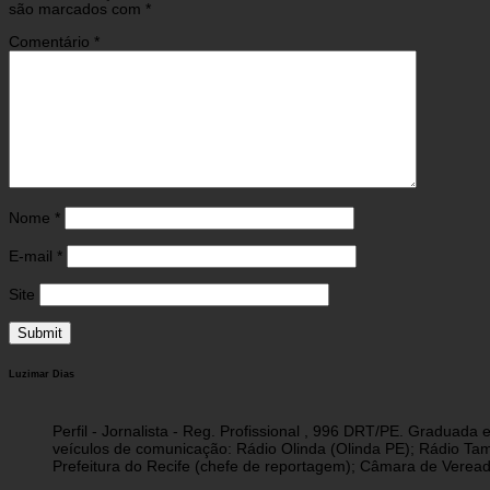
são marcados com
*
Comentário
*
Nome
*
E-mail
*
Site
Luzimar Dias
Perfil - Jornalista - Reg. Profissional , 996 DRT/PE. Graduad
veículos de comunicação: Rádio Olinda (Olinda PE); Rádio Tam
Prefeitura do Recife (chefe de reportagem); Câmara de Vereado