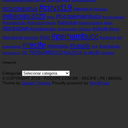
#covid19
#coronavirus
#denuncia
#doacao
#eleicoes2020
#focopernambuco
#eua
#fundaoeleitoral
#jaboatao
#geraldojulio
#joaocampos
#hidroxicloroquina
#leitos
#lockdown
#olinda
#mariliaarraes
#oms
#mppe
#miguelcoelho
#pernambuco
#pcr
#pandemia
#pt
#paulista
#petrolina
#recife
#saude
#retomada
#vacinacao
#tce
#rafaeldantas
recife
PERNAMBUCO
POLÍTICA
FBC
pp
vereador
#vereadores
Categorias
Categorias
© COPYRIGHT 2018 - FOCOPE.COM.BR - RECIFE | PE | BRASIL
Theme by
Scissor Themes
Proudly powered by
WordPress