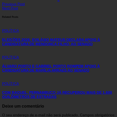
Previous Post
Next Post
Related Posts
POLÍTICA
ELEIÇÕES 2026: EVILÁSIO MATEUS DECLARA APOIO À
CANDIDATURA DE MENDONÇA FILHO, AO SENADO
POLÍTICA
ÁLVARO PORTO E GABRIEL PORTO ROMPEM APOIO À
CANDIDATURA DE MARÍLIA ARRAES AO SENADO
POLÍTICA
COM RAQUEL, PERNAMBUCO JÁ RECUPEROU MAIS DE 1.600
QUILÔMETROS DE ESTRADAS
Deixe um comentário
O seu endereço de e-mail não será publicado.
Campos obrigatórios