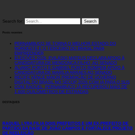
Search for:
Posts recentes
PERNAMBUCO SE TORNA O MELHOR ESTADO DO
NORDESTE E O TERCEIRO DO BRASIL PARA
EMPREENDER
ELEIÇÕES 2026: EVILÁSIO MATEUS DECLARA APOIO À
CANDIDATURA DE MENDONÇA FILHO, AO SENADO
ÁLVARO PORTO E GABRIEL PORTO ROMPEM APOIO À
CANDIDATURA DE MARÍLIA ARRAES AO SENADO
RECIFE VENCE MAIOR PREMIAÇÃO DE GOVERNO
DIGITAL DO BRASIL NO SECOP 2026 COM IA PARA O SUS
COM RAQUEL, PERNAMBUCO JÁ RECUPEROU MAIS DE
1.600 QUILÔMETROS DE ESTRADAS
DESTAQUES
RAQUEL LYRA FILIA DOIS PREFEITOS E UM EX-PREFEITO DE
PARTIDO DA BASE DE JOÃO CAMPOS E FORTALECE PROJETO
DE REELEIÇÃO