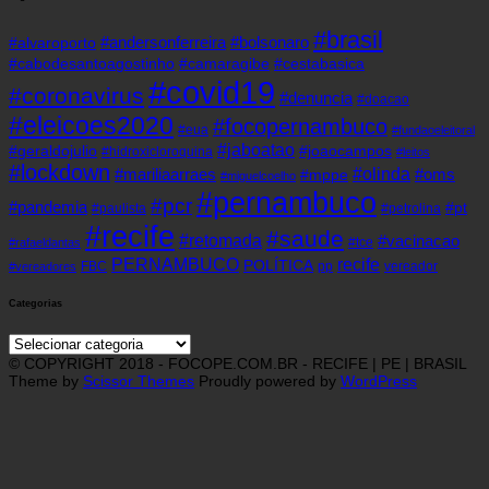
#brasil
#andersonferreira
#bolsonaro
#alvaroporto
#cabodesantoagostinho
#camaragibe
#cestabasica
#covid19
#coronavirus
#denuncia
#doacao
#eleicoes2020
#focopernambuco
#eua
#fundaoeleitoral
#jaboatao
#geraldojulio
#joaocampos
#hidroxicloroquina
#leitos
#lockdown
#olinda
#mariliaarraes
#oms
#mppe
#miguelcoelho
#pernambuco
#pcr
#pandemia
#pt
#paulista
#petrolina
#recife
#saude
#retomada
#vacinacao
#tce
#rafaeldantas
recife
PERNAMBUCO
POLÍTICA
FBC
pp
vereador
#vereadores
Categorias
Categorias
© COPYRIGHT 2018 - FOCOPE.COM.BR - RECIFE | PE | BRASIL
Theme by
Scissor Themes
Proudly powered by
WordPress