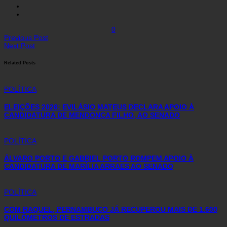
0
Previous Post
Next Post
Related Posts
POLÍTICA
ELEIÇÕES 2026: EVILÁSIO MATEUS DECLARA APOIO À
CANDIDATURA DE MENDONÇA FILHO, AO SENADO
POLÍTICA
ÁLVARO PORTO E GABRIEL PORTO ROMPEM APOIO À
CANDIDATURA DE MARÍLIA ARRAES AO SENADO
POLÍTICA
COM RAQUEL, PERNAMBUCO JÁ RECUPEROU MAIS DE 1.600
QUILÔMETROS DE ESTRADAS