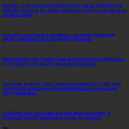
RAQUEL LYRA FILIA DOIS PREFEITOS E UM EX-PREFEITO DE
PARTIDO DA BASE DE JOÃO CAMPOS E FORTALECE PROJETO
DE REELEIÇÃO
AUGUSTO COUTINHO E RODRIGO COUTINHO ANUNCIAM
APOIO A MENDONÇA FILHO PARA O SENADO
PERNAMBUCO SE TORNA O MELHOR ESTADO DO NORDESTE
E O TERCEIRO DO BRASIL PARA EMPREENDER
GOVERNO RAQUEL LYRA TORNA PERNAMBUCO O MELHOR
ESTADO DO NORDESTE PARA EMPREENDER E AVANÇA AO
TOP 3 NACIONAL
ELEIÇÕES 2026: EVILÁSIO MATEUS DECLARA APOIO À
CANDIDATURA DE MENDONÇA FILHO, AO SENADO
Tags