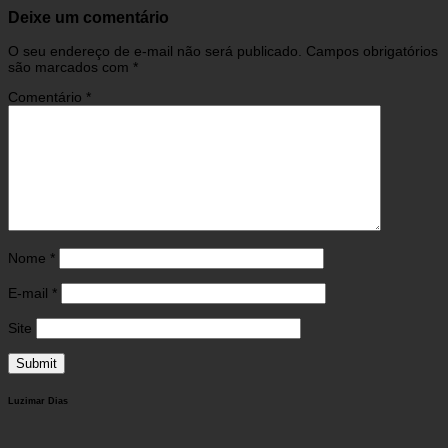
Deixe um comentário
O seu endereço de e-mail não será publicado.
Campos obrigatórios
são marcados com
*
Comentário
*
Nome
*
E-mail
*
Site
Luzimar Dias