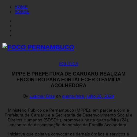
HOME
SOBRE
POLÍTICA
MPPE E PREFEITURA DE CARUARU REALIZAM
ENCONTRO PARA FORTALECER O FAMÍLIA
ACOLHEDORA
By
Luzimar Dias
on
quinta-feira, julho 25, 2024
Ministério Público de Pernambuco (MPPE), em parceria com a
Prefeitura de Caruaru e a Secretaria de Desenvolvimento Social e
Direitos Humanos (SDSDH), promoveu nesta quarta-feira (24),
encontro de disseminação do serviço de Família Acolhedora.
Iniciativa que objetiva convocar os demais órgãos e serviços a