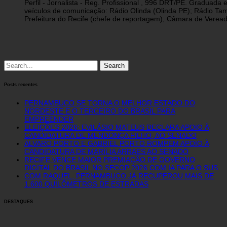
Perfil - Jornalista - Reg. Profissional , 996 DRT/PE. Graduad
veículos de comunicação: Rádio Olinda (Olinda PE); Rádio Tam
Prefeitura do Recife (chefe de reportagem); Câmara de Vereado
Search
for:
Posts recentes
PERNAMBUCO SE TORNA O MELHOR ESTADO DO
NORDESTE E O TERCEIRO DO BRASIL PARA
EMPREENDER
ELEIÇÕES 2026: EVILÁSIO MATEUS DECLARA APOIO À
CANDIDATURA DE MENDONÇA FILHO, AO SENADO
ÁLVARO PORTO E GABRIEL PORTO ROMPEM APOIO À
CANDIDATURA DE MARÍLIA ARRAES AO SENADO
RECIFE VENCE MAIOR PREMIAÇÃO DE GOVERNO
DIGITAL DO BRASIL NO SECOP 2026 COM IA PARA O SUS
COM RAQUEL, PERNAMBUCO JÁ RECUPEROU MAIS DE
1.600 QUILÔMETROS DE ESTRADAS
DESTAQUES