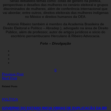
Serão debatidos temas como: cotas de gênero na política,
perspectivas e desafios das mulheres no cenário eleitoral e grupos
discriminados de mulheres, além de conferência internacional que
vai abordar, entre outros, direitos eleitorais das mulheres indígenas
no México e direitos humanos da OEA.
Antonio Ribeiro também é membro da Academia Brasileira de
Direito Eleitoral e Político – Abradep ), advogado na área de Direito
Público, além de professor, autor de artigos jurídicos e sócio do
escritório pernambucano Herculano & Ribeiro Advocacia.
Foto – Divulgação
0
Previous Post
Next Post
Related Posts
POLÍTICA
GOVERNO DO ESTADO INICIA OBRAS DE DUPLICAÇÃO DA BR