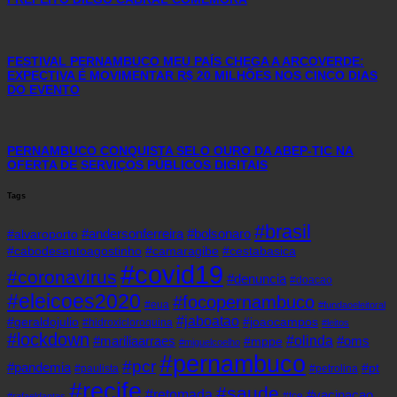
FESTIVAL PERNAMBUCO MEU PAÍS CHEGA A ARCOVERDE:
EXPECTIVA É MOVIMENTAR R$ 20 MILHÕES NOS CINCO DIAS
DO EVENTO
PERNAMBUCO CONQUISTA SELO OURO DA ABEP-TIC NA
OFERTA DE SERVIÇOS PÚBLICOS DIGITAIS
Tags
#brasil
#andersonferreira
#bolsonaro
#alvaroporto
#cabodesantoagostinho
#camaragibe
#cestabasica
#covid19
#coronavirus
#denuncia
#doacao
#eleicoes2020
#focopernambuco
#eua
#fundaoeleitoral
#jaboatao
#geraldojulio
#joaocampos
#hidroxicloroquina
#leitos
#lockdown
#olinda
#mariliaarraes
#oms
#mppe
#miguelcoelho
#pernambuco
#pcr
#pandemia
#pt
#paulista
#petrolina
#recife
#saude
#retomada
#vacinacao
#tce
#rafaeldantas