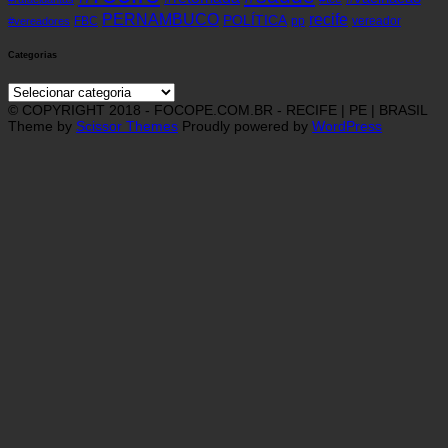
recife
PERNAMBUCO
POLÍTICA
FBC
pp
vereador
#vereadores
Categorias
Categorias
© COPYRIGHT 2018 - FOCOPE.COM.BR - RECIFE | PE | BRASIL
Theme by
Scissor Themes
Proudly powered by
WordPress