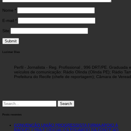
Nome
*
E-mail
*
Site
Luzimar Dias
Perfil - Jornalista - Reg. Profissional , 996 DRT/PE. Graduad
veículos de comunicação: Rádio Olinda (Olinda PE); Rádio Tam
Prefeitura do Recife (chefe de reportagem); Câmara de Vereado
Search
for:
Posts recentes
CONVENÇÃO UNIÃO PROGRESSISTA FIRMA APOIO À
RAQUEL LYRA E OFICIALIZA EDUARDO DA FONTE AO