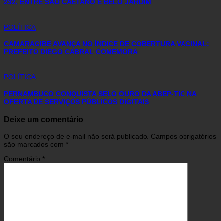
232, ENTRE SÃO CAETANO E BELO JARDIM
POLÍTICA
CAMARAGIBE AVANÇA NO ÍNDICE DE COBERTURA VACINAL:
PREFEITO DIEGO CABRAL COMEMORA
POLÍTICA
PERNAMBUCO CONQUISTA SELO OURO DA ABEP-TIC NA
OFERTA DE SERVIÇOS PÚBLICOS DIGITAIS
Deixe um comentário
O seu endereço de e-mail não será publicado.
Campos obrigatórios
são marcados com
*
Comentário
*