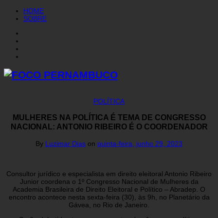
HOME
SOBRE
POLÍTICA
MULHERES NA POLÍTICA É TEMA DE CONGRESSO
NACIONAL: ANTONIO RIBEIRO É O COORDENADOR
By
Luzimar Dias
on
quinta-feira, junho 29, 2023
Consultor jurídico e especialista em direito eleitoral Antonio Ribeiro
Junior coordena o 1º Congresso Nacional de Mulheres da
Academia Brasileira de Direito Eleitoral e Político – Abradep. O
encontro acontece nesta sexta-feira (30), às 9h, no Planetário da
Gávea, no Rio de Janeiro.