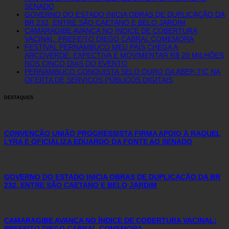
SENADO
GOVERNO DO ESTADO INICIA OBRAS DE DUPLICAÇÃO DA
BR 232, ENTRE SÃO CAETANO E BELO JARDIM
CAMARAGIBE AVANÇA NO ÍNDICE DE COBERTURA
VACINAL: PREFEITO DIEGO CABRAL COMEMORA
FESTIVAL PERNAMBUCO MEU PAÍS CHEGA A
ARCOVERDE: EXPECTIVA É MOVIMENTAR R$ 20 MILHÕES
NOS CINCO DIAS DO EVENTO
PERNAMBUCO CONQUISTA SELO OURO DA ABEP-TIC NA
OFERTA DE SERVIÇOS PÚBLICOS DIGITAIS
DESTAQUES
CONVENÇÃO UNIÃO PROGRESSISTA FIRMA APOIO À RAQUEL
LYRA E OFICIALIZA EDUARDO DA FONTE AO SENADO
GOVERNO DO ESTADO INICIA OBRAS DE DUPLICAÇÃO DA BR
232, ENTRE SÃO CAETANO E BELO JARDIM
CAMARAGIBE AVANÇA NO ÍNDICE DE COBERTURA VACINAL:
PREFEITO DIEGO CABRAL COMEMORA