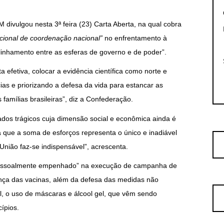
divulgou nesta 3ª feira (23) Carta Aberta, na qual cobra
ucional de coordenação nacional”
no enfrentamento à
linhamento entre as esferas de governo e de poder”.
a efetiva, colocar a evidência científica como norte e
ias e priorizando a defesa da vida para estancar as
famílias brasileiras”, diz a Confederação.
ados trágicos cuja dimensão social e econômica ainda é
ra que a soma de esforços representa o único e inadiável
nião faz-se indispensável”, acrescenta.
pessoalmente empenhado” na execução de campanha de
nça das vacinas, além da defesa das medidas não
l, o uso de máscaras e álcool gel, que vêm sendo
ípios.