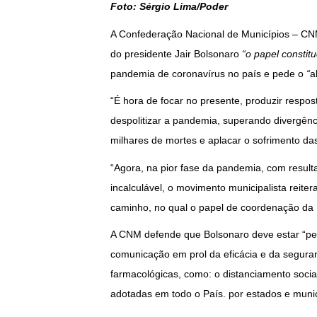
Foto: Sérgio Lima/Poder
A Confederação Nacional de Municípios – CNM 
do presidente Jair Bolsonaro
“o papel constit
pandemia de coronavírus no país e pede o
“
a
“É hora de focar no presente, produzir respost
despolitizar a pandemia, superando divergênc
milhares de mortes e aplacar o sofrimento das 
“Agora, na pior fase da pandemia, com result
incalculável, o movimento municipalista reite
caminho, no qual o papel de coordenação da U
A CNM defende que Bolsonaro deve estar “
comunicação em prol da eficácia e da segura
farmacológicas, como: o distanciamento socia
adotadas em todo o País. por estados e munic