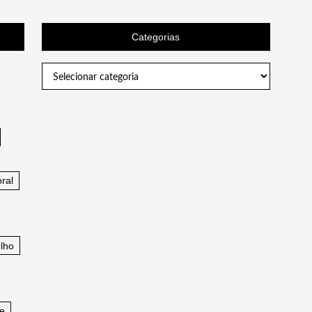
Categorias
Categorias
ral
lho
fe