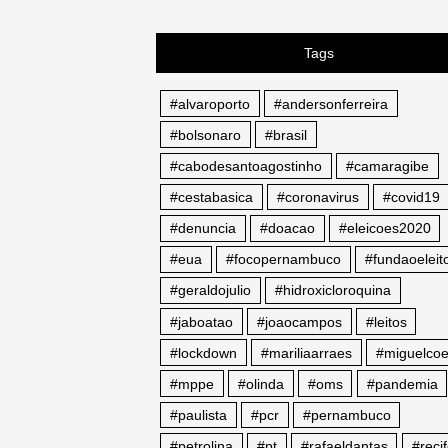
Tags
#alvaroporto
#andersonferreira
#bolsonaro
#brasil
#cabodesantoagostinho
#camaragibe
#cestabasica
#coronavirus
#covid19
#denuncia
#doacao
#eleicoes2020
#eua
#focopernambuco
#fundaoeleito
#geraldojulio
#hidroxicloroquina
#jaboatao
#joaocampos
#leitos
#lockdown
#mariliaarraes
#miguelcoe
#mppe
#olinda
#oms
#pandemia
#paulista
#pcr
#pernambuco
#petrolina
#pt
#rafaeldantas
#reci