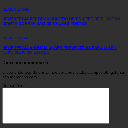
NEOENERGIA
NEOENERGIA REFORÇA NÚMERO DE EQUIPES DE PLANTÃO
DIANTE DA PREVISÃO DE CHUVAS FORTES
NEOENERGIA
NEOENERGIA ANUNCIA AÇÕES PREVENTIVAS PARA O SÃO
JOÃO 2026, NO ESTADO
Deixe um comentário
O seu endereço de e-mail não será publicado.
Campos obrigatórios
são marcados com
*
Comentário
*