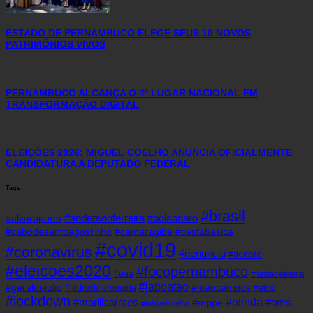
ESTADO DE PERNAMBUCO ELEGE SEUS 10 NOVOS
PATRIMÔNIOS VIVOS
PERNAMBUCO ALCANÇA O 4º LUGAR NACIONAL EM
TRANSFORMAÇÃO DIGITAL
ELEIÇÕES 2026: MIGUEL COELHO ANUNCIA OFICIALMENTE
CANDIDATURA A DEPUTADO FEDERAL
Tags
#brasil
#andersonferreira
#bolsonaro
#alvaroporto
#cabodesantoagostinho
#camaragibe
#cestabasica
#covid19
#coronavirus
#denuncia
#doacao
#eleicoes2020
#focopernambuco
#eua
#fundaoeleitoral
#jaboatao
#geraldojulio
#joaocampos
#hidroxicloroquina
#leitos
#lockdown
#olinda
#mariliaarraes
#oms
#mppe
#miguelcoelho