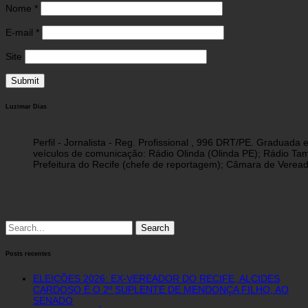
Nome
*
E-mail
*
Site
Luzimar Dias
Perfil - Jornalista - Reg. Profissional , 996 DRT/PE. Graduad
veículos de comunicação: Rádio Olinda (Olinda PE); Rádio Tam
Prefeitura do Recife (chefe de reportagem); Câmara de Vereado
Search
for:
Posts recentes
ELEIÇÕES 2026: EX-VEREADOR DO RECIFE, ALCIDES
CARDOSO É O 2º SUPLENTE DE MENDONÇA FILHO, AO
SENADO