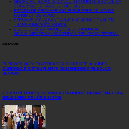
GRUPO PETRÓPOLIS CONQUISTA OURO E BRONZE NA
COPA BRASILEIRA DE LÚPULO 2026
ESTADO DE PERNAMBUCO ELEGE SEUS 10 NOVOS
PATRIMÔNIOS VIVOS
PERNAMBUCO ALCANÇA O 4º LUGAR NACIONAL EM
TRANSFORMAÇÃO DIGITAL
ELEIÇÕES 2026: MIGUEL COELHO ANUNCIA
OFICIALMENTE CANDIDATURA A DEPUTADO FEDERAL
DESTAQUES
ELEIÇÕES 2026: EX-VEREADOR DO RECIFE, ALCIDES
CARDOSO É O 2º SUPLENTE DE MENDONÇA FILHO, AO
SENADO
GRUPO PETRÓPOLIS CONQUISTA OURO E BRONZE NA COPA
BRASILEIRA DE LÚPULO 2026