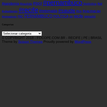
#pernambuco
#pcr
#pandemia
#pt
#paulista
#petrolina
#recife
#saude
#retomada
#vacinacao
#tce
#rafaeldantas
recife
PERNAMBUCO
POLÍTICA
FBC
pp
vereador
#vereadores
Categorias
Categorias
© COPYRIGHT 2018 - FOCOPE.COM.BR - RECIFE | PE | BRASIL
Theme by
Scissor Themes
Proudly powered by
WordPress