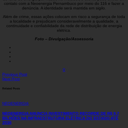
contato com a Neoenergia Pernambuco por meio do 116 e fazer a
denúncia. A identidade será mantida em sigilo.
Além de crime, essas ações colocam em risco a segurança de toda
a localidade e prejudicam consideravelmente a qualidade, a
continuidade e confiabilidade da rede de distribuição de energia
elétrica.
Foto – Divulgação/Assessoria
0
Previous Post
Next Post
Related Posts
NEOENERGIA
NEOENERGIA ANUNCIA INVESTIMENTO RECORDE DE R$ 9,7
BILHÕES NA INFRAESTRUTURA ELÉTRICA DO ESTADO ATÉ
2030