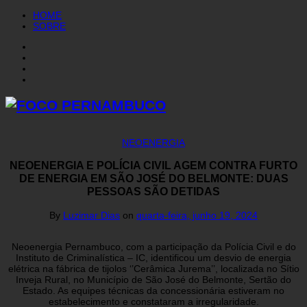
HOME
SOBRE
NEOENERGIA
NEOENERGIA E POLÍCIA CIVIL AGEM CONTRA FURTO
DE ENERGIA EM SÃO JOSÉ DO BELMONTE: DUAS
PESSOAS SÃO DETIDAS
By
Luzimar Dias
on
quarta-feira, junho 19, 2024
Neoenergia Pernambuco, com a participação da Polícia Civil e do
Instituto de Criminalística – IC, identificou um desvio de energia
elétrica na fábrica de tijolos ‘’Cerâmica Jurema’’, localizada no Sítio
Inveja Rural, no Município de São José do Belmonte, Sertão do
Estado. As equipes técnicas da concessionária estiveram no
estabelecimento e constataram a irregularidade.