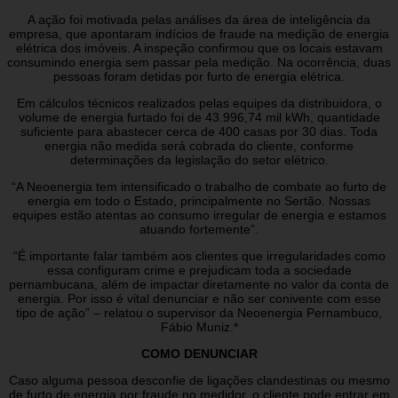
A ação foi motivada pelas análises da área de inteligência da
empresa, que apontaram indícios de fraude na medição de energia
elétrica dos imóveis. A inspeção confirmou que os locais estavam
consumindo energia sem passar pela medição. Na ocorrência, duas
pessoas foram detidas por furto de energia elétrica.
Em cálculos técnicos realizados pelas equipes da distribuidora, o
volume de energia furtado foi de 43.996,74 mil kWh, quantidade
suficiente para abastecer cerca de 400 casas por 30 dias. Toda
energia não medida será cobrada do cliente, conforme
determinações da legislação do setor elétrico.
“A Neoenergia tem intensificado o trabalho de combate ao furto de
energia em todo o Estado, principalmente no Sertão. Nossas
equipes estão atentas ao consumo irregular de energia e estamos
atuando fortemente”.
“É importante falar também aos clientes que irregularidades como
essa configuram crime e prejudicam toda a sociedade
pernambucana, além de impactar diretamente no valor da conta de
energia. Por isso é vital denunciar e não ser conivente com esse
tipo de ação” – relatou o supervisor da Neoenergia Pernambuco,
Fábio Muniz.*
COMO DENUNCIAR
Caso alguma pessoa desconfie de ligações clandestinas ou mesmo
de furto de energia por fraude no medidor, o cliente pode entrar em