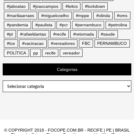
#jaboatao
#joaocampos
#leitos
#lockdown
#mariliaarraes
#miguelcoelho
#mppe
#olinda
#oms
#pandemia
#paulista
#pcr
#pernambuco
#petrolina
#pt
#rafaeldantas
#recife
#retomada
#saude
#tce
#vacinacao
#vereadores
FBC
PERNAMBUCO
POLÍTICA
pp
recife
vereador
Categorias
Categorias
© COPYRIGHT 2018 - FOCOPE.COM.BR - RECIFE | PE | BRASIL