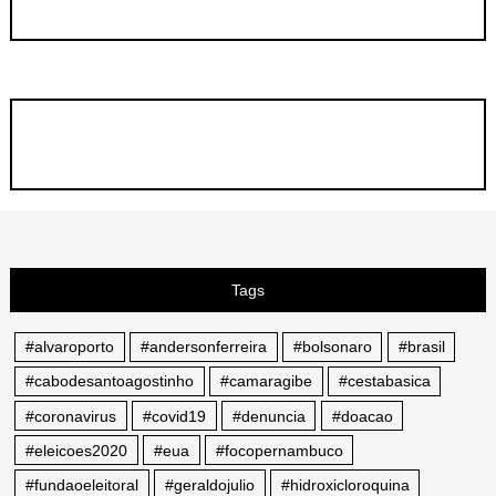
Tags
#alvaroporto
#andersonferreira
#bolsonaro
#brasil
#cabodesantoagostinho
#camaragibe
#cestabasica
#coronavirus
#covid19
#denuncia
#doacao
#eleicoes2020
#eua
#focopernambuco
#fundaoeleitoral
#geraldojulio
#hidroxicloroquina