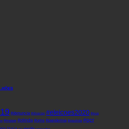
ILHÕES
d19
#eleicoes2020
#denuncia
#doacao
#eua
#pcr
#olinda
#oms
#pandemia
#mppe
#paulista
ho
recife