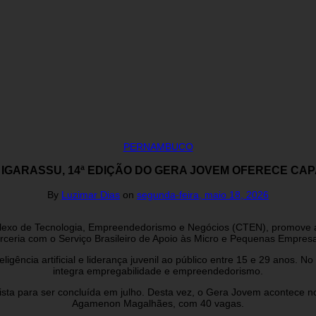
PERNAMBUCO
E IGARASSU, 14ª EDIÇÃO DO GERA JOVEM OFERECE CAP
By
Luzimar Dias
on
segunda-feira, maio 18, 2026
mplexo de Tecnologia, Empreendedorismo e Negócios (CTEN), promove a
 parceria com o Serviço Brasileiro de Apoio às Micro e Pequenas Empres
igência artificial e liderança juvenil ao público entre 15 e 29 anos.
integra empregabilidade e empreendedorismo.
evista para ser concluída em julho. Desta vez, o Gera Jovem acontec
Agamenon Magalhães, com 40 vagas.