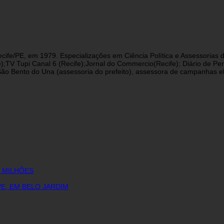
cife/PE, em 1979. Especializações em Ciência Política e Assessorias d
fe);TV Tupi Canal 6 (Recife);Jornal do Commercio(Recife); Diário de 
 Bento do Una (assessoria do prefeito), assessora de campanhas eleit
6 MILHÕES
E, EM BELO JARDIM