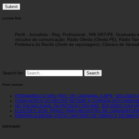
Luzimar Dias
Perfil - Jornalista - Reg. Profissional , 996 DRT/PE. Graduad
veículos de comunicação: Rádio Olinda (Olinda PE); Rádio Tam
Prefeitura do Recife (chefe de reportagem); Câmara de Vereado
Search for:
Posts recentes
PERNAMBUCO MEU PAÍS: DE CARNAVAL A MPB, SEGUNDO 
ZONA NORTE DO RECIFE RECEBE A CORRIDA DOS PARQUE
NO DIA NACIONAL DA PESSOA COM AME, EDUARDO DA FO
ELEIÇÕES 2026: PRAZO PARA REGISTRO DE CANDIDATURA
DÉBORA ALMEIDA VISITA CANTEIRO DE OBRAS E DESME
DESTAQUES