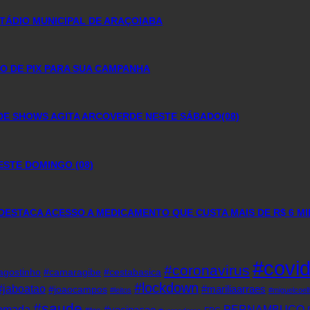
TÁDIO MUNICIPAL DE ARAÇOIABA
O DE PIX PARA SUA CAMPANHA
DE SHOWS AGITA ARCOVERDE NESTE SÁBADO(08)
ESTE DOMINGO (08)
DESTACA ACESSO A MEDICAMENTO QUE CUSTA MAIS DE R$ 6 M
#covi
#coronavirus
agostinho
#camaragibe
#cestabasica
#lockdown
#jaboatao
#mariliaarraes
#joaocampos
#leitos
#miguelcoel
#saude
tomada
PERNAMBUCO
#vacinacao