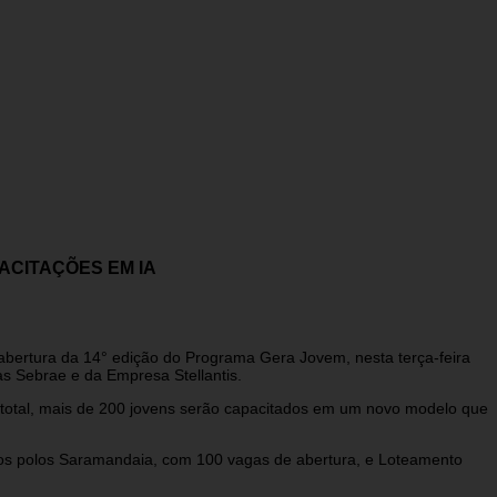
ACITAÇÕES EM IA
bertura da 14° edição do Programa Gera Jovem, nesta terça-feira
as Sebrae e da Empresa Stellantis.
 No total, mais de 200 jovens serão capacitados em um novo modelo que
e nos polos Saramandaia, com 100 vagas de abertura, e Loteamento