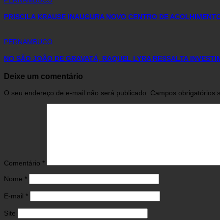
PRISCILA KRAUSE INAUGURA NOVO CENTRO DE ACOLHIMENTO 
PERNAMBUCO
NO SÃO JOÃO DE GRAVATÁ, RAQUEL LYRA RESSALTA INVEST
Deixe um comentário
O seu endereço de e-mail não será publicado.
Campos obrigatórios
Comentário
*
Nome
*
E-mail
*
Site