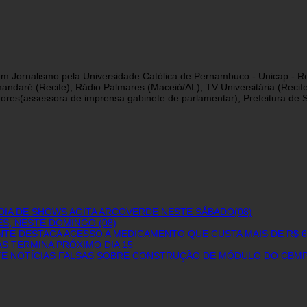
a em Jornalismo pela Universidade Católica de Pernambuco - Unicap - Re
andaré (Recife); Rádio Palmares (Maceió/AL); TV Universitária (Reci
res(assessora de imprensa gabinete de parlamentar); Prefeitura de São
DIA DE SHOWS AGITA ARCOVERDE NESTE SÁBADO(08)
S, NESTE DOMINGO (08)
NTE DESTACA ACESSO A MEDICAMENTO QUE CUSTA MAIS DE R$ 
S TERMINA PRÓXIMO DIA 15
NTE NOTÍCIAS FALSAS SOBRE CONSTRUÇÃO DE MÓDULO DO CBMP