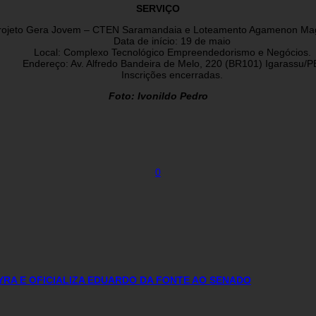
SERVIÇO
rojeto Gera Jovem – CTEN Saramandaia e Loteamento Agamenon Ma
Data de início: 19 de maio
Local: Complexo Tecnológico Empreendedorismo e Negócios.
Endereço: Av. Alfredo Bandeira de Melo, 220 (BR101) Igarassu/P
Inscrições encerradas.
Foto: Ivonildo Pedro
0
YRA E OFICIALIZA EDUARDO DA FONTE AO SENADO