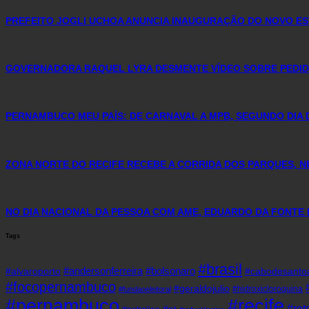
PREFEITO JOGLI UCHOA ANUNCIA INAUGURAÇÃO DO NOVO ES
GOVERNADORA RAQUEL LYRA DESMENTE VÍDEO SOBRE PEDID
PERNAMBUCO MEU PAÍS: DE CARNAVAL A MPB, SEGUNDO DIA 
ZONA NORTE DO RECIFE RECEBE A CORRIDA DOS PARQUES, N
NO DIA NACIONAL DA PESSOA COM AME, EDUARDO DA FONTE 
Tags
#brasil
#andersonferreira
#bolsonaro
#alvaroporto
#cabodesanto
#focopernambuco
#geraldojulio
#hidroxicloroquina
#fundaoeleitoral
#pernambuco
#recife
#re