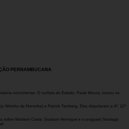
PAÇÃO PERNAMBUCANA
oria noronhense. O surfista do Estado, Paulo Moura, iniciou na
(o Nininho de Noronha) e Patrick Tamberg. Eles disputaram a 4ª, 11ª
ória sobre Madson Costa, Gustavo Henrique e o uruguaio Santiago
il.