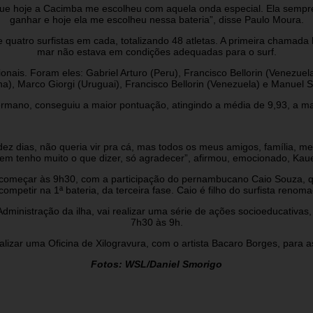
o que hoje a Cacimba me escolheu com aquela onda especial. Ela sempr
ganhar e hoje ela me escolheu nessa bateria”, disse Paulo Moura.
quatro surfistas em cada, totalizando 48 atletas. A primeira chamada
mar não estava em condições adequadas para o surf.
nais. Foram eles: Gabriel Arturo (Peru), Francisco Bellorin (Venezue
na), Marco Giorgi (Uruguai), Francisco Bellorin (Venezuela) e Manuel S
Germano, conseguiu a maior pontuação, atingindo a média de 9,93, a 
s dez dias, não queria vir pra cá, mas todos os meus amigos, família, 
m tenho muito o que dizer, só agradecer”, afirmou, emocionado, Ka
 começar às 9h30, com a participação do pernambucano Caio Souza, que
competir na 1ª bateria, da terceira fase. Caio é filho do surfista renom
ministração da ilha, vai realizar uma série de ações socioeducativas,
7h30 às 9h.
lizar uma Oficina de Xilogravura, com o artista Bacaro Borges, para 
Fotos: WSL/Daniel Smorigo