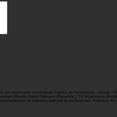
a em Jornalismo pela Universidade Católica de Pernambuco - Unicap - Re
andaré (Recife); Rádio Palmares (Maceió/AL); TV Universitária (Reci
res(assessora de imprensa gabinete de parlamentar); Prefeitura de São