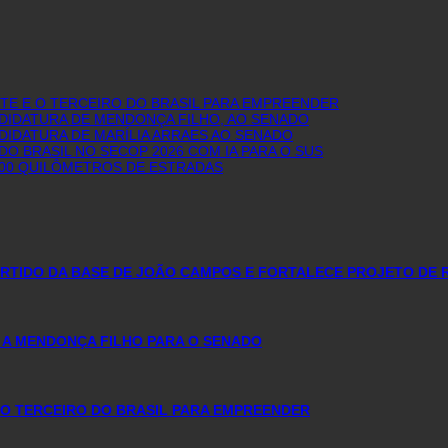
E E O TERCEIRO DO BRASIL PARA EMPREENDER
NDIDATURA DE MENDONÇA FILHO, AO SENADO
DIDATURA DE MARÍLIA ARRAES AO SENADO
O BRASIL NO SECOP 2026 COM IA PARA O SUS
600 QUILÔMETROS DE ESTRADAS
PARTIDO DA BASE DE JOÃO CAMPOS E FORTALECE PROJETO DE 
 A MENDONÇA FILHO PARA O SENADO
O TERCEIRO DO BRASIL PARA EMPREENDER