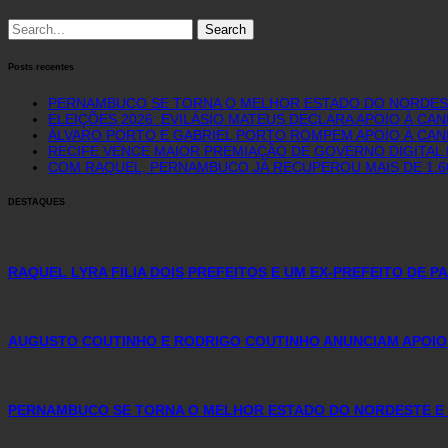
Search
for:
Posts recentes
PERNAMBUCO SE TORNA O MELHOR ESTADO DO NORDEST
ELEIÇÕES 2026: EVILÁSIO MATEUS DECLARA APOIO À CA
ÁLVARO PORTO E GABRIEL PORTO ROMPEM APOIO À CAN
RECIFE VENCE MAIOR PREMIAÇÃO DE GOVERNO DIGITAL D
COM RAQUEL, PERNAMBUCO JÁ RECUPEROU MAIS DE 1.
DESTAQUES
RAQUEL LYRA FILIA DOIS PREFEITOS E UM EX-PREFEITO DE 
AUGUSTO COUTINHO E RODRIGO COUTINHO ANUNCIAM APOIO
PERNAMBUCO SE TORNA O MELHOR ESTADO DO NORDESTE E 