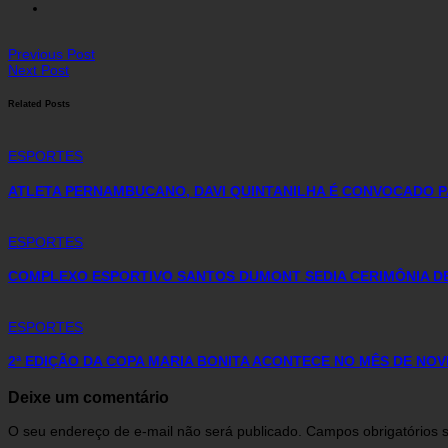
Previous Post
Next Post
Related Posts
ESPORTES
ATLETA PERNAMBUCANO, DAVI QUINTANILHA É CONVOCADO P
ESPORTES
COMPLEXO ESPORTIVO SANTOS DUMONT SEDIA CERIMÔNIA D
ESPORTES
2ª EDIÇÃO DA COPA MARIA BONITA ACONTECE NO MÊS DE N
Deixe um comentário
O seu endereço de e-mail não será publicado.
Campos obrigatórios