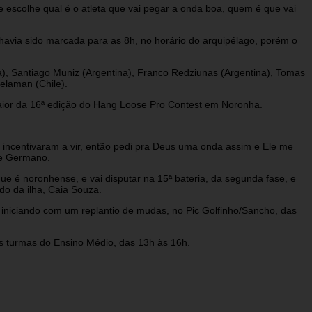
e escolhe qual é o atleta que vai pegar a onda boa, quem é que vai
 havia sido marcada para as 8h, no horário do arquipélago, porém o
la), Santiago Muniz (Argentina), Franco Redziunas (Argentina), Tomas
elaman (Chile).
maior da 16ª edição do Hang Loose Pro Contest em Noronha.
me incentivaram a vir, então pedi pra Deus uma onda assim e Ele me
ue Germano.
 é noronhense, e vai disputar na 15ª bateria, da segunda fase, e
ado da ilha, Caia Souza.
 iniciando com um replantio de mudas, no Pic Golfinho/Sancho, das
as turmas do Ensino Médio, das 13h às 16h.