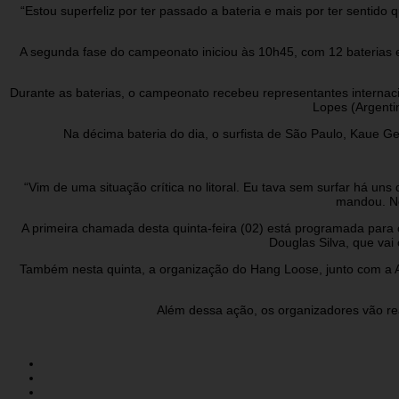
“Estou superfeliz por ter passado a bateria e mais por ter sentid
A segunda fase do campeonato iniciou às 10h45, com 12 baterias e 
Durante as baterias, o campeonato recebeu representantes internacio
Lopes (Argenti
Na décima bateria do dia, o surfista de São Paulo, Kaue 
“Vim de uma situação crítica no litoral. Eu tava sem surfar há un
mandou. Ne
A primeira chamada desta quinta-feira (02) está programada para
Douglas Silva, que vai 
Também nesta quinta, a organização do Hang Loose, junto com a Ad
Além dessa ação, os organizadores vão rea