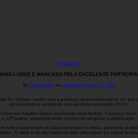
ESPORTES
O HANG LOOSE É MARCADO PELA EXCELENTE PARTICI
By
Luzimar Dias
on
quinta-feira, março 2, 2023
oose Pro Contest, contou com a presença de pernambucanos, em sua mai
primeira bateria recebendo uma excelente pontuação (9.63).
noronhenses Adailton Santos (conhecido como Buday), Francisco Júnior 
e 12ª bateria, respectivamente, porém não atingiram a classificação.
ndo toda a bateria com os tubos que pegou no início, garantindo a vit
deiro. O atleta é um dos melhores tube-riders (bom em tubos) do Bras