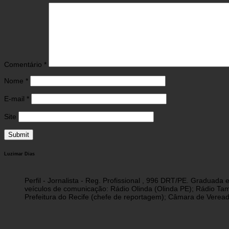
Comentário
*
Nome
*
E-mail
*
Site
Luzimar Dias
Perfil - Jornalista - Reg. Profissional , 996 DRT/PE. Graduad
veículos de comunicação: Rádio Olinda (Olinda PE); Rádio Tam
Prefeitura do Recife (chefe de reportagem); Câmara de Vereado