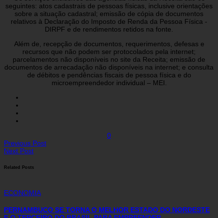
seguintes: atos cadastrais de pessoas físicas, inclusive orientações
sobre a situação cadastral; emissão de cópia de documentos
relativos à Declaração do Imposto de Renda da Pessoa Física -
DIRPF e de rendimentos retidos na fonte.
Além de, recepção de documentos, requerimentos, defesas e
recursos que não podem ser protocolados pela internet;
parcelamentos não disponíveis no site da Receita; emissão de
documentos de arrecadação não disponíveis na internet; e consulta
de débitos e pendências fiscais de pessoa física e do
microempreendedor individual – MEI.
0
Previous Post
Next Post
Related Posts
ECONOMIA
PERNAMBUCO SE TORNA O MELHOR ESTADO DO NORDESTE
E O TERCEIRO DO BRASIL PARA EMPREENDER