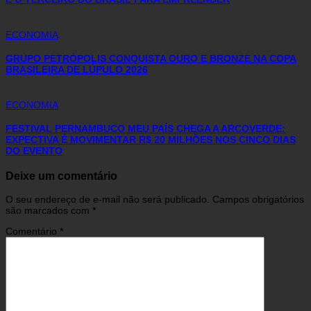
ECONOMIA
GRUPO PETRÓPOLIS CONQUISTA OURO E BRONZE NA COPA
BRASILEIRA DE LÚPULO 2026
ECONOMIA
FESTIVAL PERNAMBUCO MEU PAÍS CHEGA A ARCOVERDE:
EXPECTIVA É MOVIMENTAR R$ 20 MILHÕES NOS CINCO DIAS
DO EVENTO
Deixe um comentário
O seu endereço de e-mail não será publicado.
Campos obrigatórios
são marcados com
*
Comentário
*