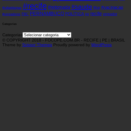
#recife
#saude
#retomada
#vacinacao
#tce
#rafaeldantas
recife
PERNAMBUCO
POLÍTICA
FBC
pp
vereador
#vereadores
Categorias
Categorias
© COPYRIGHT 2018 - FOCOPE.COM.BR - RECIFE | PE | BRASIL
Theme by
Scissor Themes
Proudly powered by
WordPress