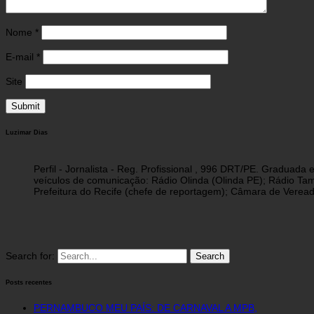
Nome
*
E-mail
*
Site
Luzimar Dias
Perfil - Jornalista - Reg. Profissional , 996 DRT/PE. Graduad
veículos de comunicação: Rádio Olinda (Olinda PE); Rádio Tam
Prefeitura do Recife (chefe de reportagem); Câmara de Vereado
Search for:
Posts recentes
PERNAMBUCO MEU PAÍS: DE CARNAVAL A MPB,