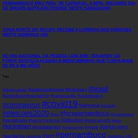
PERNAMBUCO MEU PAÍS: DE CARNAVAL A MPB, SEGUNDO DIA
DE SHOWS AGITA ARCOVERDE NESTE SÁBADO(08)
ZONA NORTE DO RECIFE RECEBE A CORRIDA DOS PARQUES,
NESTE DOMINGO (08)
NO DIA NACIONAL DA PESSOA COM AME, EDUARDO DA
FONTE DESTACA ACESSO A MEDICAMENTO QUE CUSTA MAIS
DE R$ 6 MILHÕES
Tags
#brasil
#andersonferreira
#bolsonaro
#alvaroporto
#cabodesantoagostinho
#camaragibe
#cestabasica
#covid19
#coronavirus
#denuncia
#doacao
#eleicoes2020
#focopernambuco
#eua
#fundaoeleitoral
#jaboatao
#geraldojulio
#joaocampos
#hidroxicloroquina
#leitos
#lockdown
#olinda
#mariliaarraes
#oms
#mppe
#miguelcoelho
#pernambuco
#pcr
#pandemia
#pt
#paulista
#petrolina