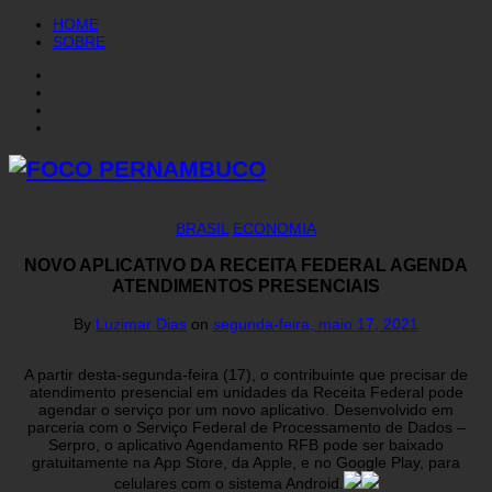
HOME
SOBRE
BRASIL
ECONOMIA
NOVO APLICATIVO DA RECEITA FEDERAL AGENDA
ATENDIMENTOS PRESENCIAIS
By
Luzimar Dias
on
segunda-feira, maio 17, 2021
A partir desta-segunda-feira (17), o contribuinte que precisar de
atendimento presencial em unidades da Receita Federal pode
agendar o serviço por um novo aplicativo. Desenvolvido em
parceria com o Serviço Federal de Processamento de Dados –
Serpro, o aplicativo Agendamento RFB pode ser baixado
gratuitamente na App Store, da Apple, e no Google Play, para
celulares com o sistema Android.