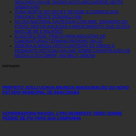
SEGUNDO DIA DE SHOWS AGITA ARCOVERDE NESTE
SÁBADO(08)
ZONA NORTE DO RECIFE RECEBE A CORRIDA DOS
PARQUES, NESTE DOMINGO (08)
NO DIA NACIONAL DA PESSOA COM AME, EDUARDO DA
FONTE DESTACA ACESSO A MEDICAMENTO QUE CUSTA
MAIS DE R$ 6 MILHÕES
ELEIÇÕES 2026: PRAZO PARA REGISTRO DE
CANDIDATURAS TERMINA PRÓXIMO DIA 15
DÉBORA ALMEIDA VISITA CANTEIRO DE OBRAS E
DESMENTE NOTÍCIAS FALSAS SOBRE CONSTRUÇÃO DE
MÓDULO DO CBMPE, EM BELO JARDIM
DESTAQUES
PREFEITO JOGLI UCHOA ANUNCIA INAUGURAÇÃO DO NOVO
ESTÁDIO MUNICIPAL DE ARAÇOIABA
GOVERNADORA RAQUEL LYRA DESMENTE VÍDEO SOBRE
PEDIDO DE PIX PARA SUA CAMPANHA