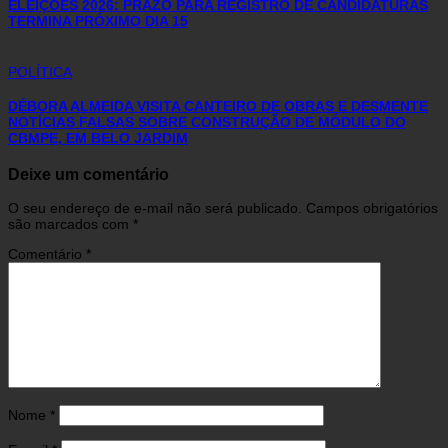
ELEIÇÕES 2026: PRAZO PARA REGISTRO DE CANDIDATURAS
TERMINA PRÓXIMO DIA 15
POLÍTICA
DÉBORA ALMEIDA VISITA CANTEIRO DE OBRAS E DESMENTE
NOTÍCIAS FALSAS SOBRE CONSTRUÇÃO DE MÓDULO DO
CBMPE, EM BELO JARDIM
Deixe um comentário
O seu endereço de e-mail não será publicado.
Campos obrigatórios
são marcados com
*
Comentário
*
Nome
*