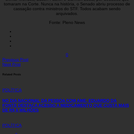
tomaram na Corte. Nunca na história, o Senado abriu processo de
cassação contra ministros do STF. Todos acabam sendo
arquivados.
Fonte: Pleno News
0
Previous Post
Next Post
Related Posts
POLÍTICA
NO DIA NACIONAL DA PESSOA COM AME, EDUARDO DA
FONTE DESTACA ACESSO A MEDICAMENTO QUE CUSTA MAIS
DE R$ 6 MILHÕES
POLÍTICA