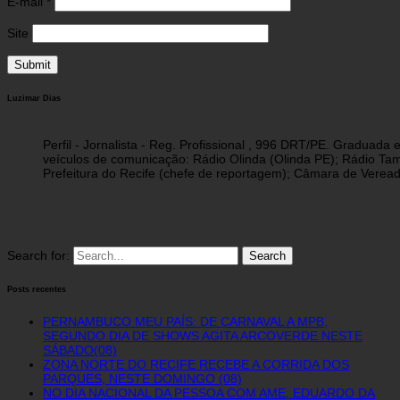
E-mail
*
Site
Luzimar Dias
Perfil - Jornalista - Reg. Profissional , 996 DRT/PE. Graduad
veículos de comunicação: Rádio Olinda (Olinda PE); Rádio Tam
Prefeitura do Recife (chefe de reportagem); Câmara de Vereado
Search for:
Posts recentes
PERNAMBUCO MEU PAÍS: DE CARNAVAL A MPB,
SEGUNDO DIA DE SHOWS AGITA ARCOVERDE NESTE
SÁBADO(08)
ZONA NORTE DO RECIFE RECEBE A CORRIDA DOS
PARQUES, NESTE DOMINGO (08)
NO DIA NACIONAL DA PESSOA COM AME, EDUARDO DA