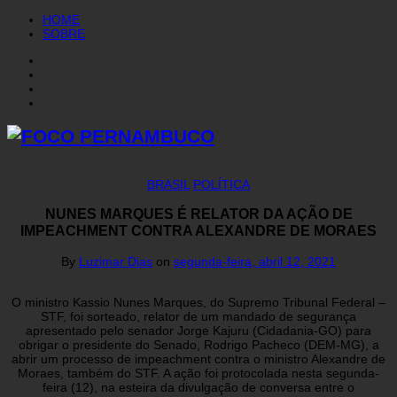
HOME
SOBRE
BRASIL
POLÍTICA
NUNES MARQUES É RELATOR DA AÇÃO DE
IMPEACHMENT CONTRA ALEXANDRE DE MORAES
By
Luzimar Dias
on
segunda-feira, abril 12, 2021
O ministro Kassio Nunes Marques, do Supremo Tribunal Federal –
STF, foi sorteado, relator de um mandado de segurança
apresentado pelo senador Jorge Kajuru (Cidadania-GO) para
obrigar o presidente do Senado, Rodrigo Pacheco (DEM-MG), a
abrir um processo de impeachment contra o ministro Alexandre de
Moraes, também do STF. A ação foi protocolada nesta segunda-
feira (12), na esteira da divulgação de conversa entre o