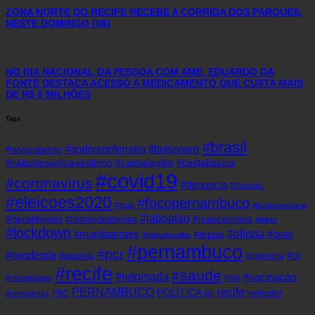
ZONA NORTE DO RECIFE RECEBE A CORRIDA DOS PARQUES,
NESTE DOMINGO (08)
NO DIA NACIONAL DA PESSOA COM AME, EDUARDO DA
FONTE DESTACA ACESSO A MEDICAMENTO QUE CUSTA MAIS
DE R$ 6 MILHÕES
Tags
#brasil
#andersonferreira
#bolsonaro
#alvaroporto
#cabodesantoagostinho
#camaragibe
#cestabasica
#covid19
#coronavirus
#denuncia
#doacao
#eleicoes2020
#focopernambuco
#eua
#fundaoeleitoral
#jaboatao
#geraldojulio
#joaocampos
#hidroxicloroquina
#leitos
#lockdown
#olinda
#mariliaarraes
#oms
#mppe
#miguelcoelho
#pernambuco
#pcr
#pandemia
#pt
#paulista
#petrolina
#recife
#saude
#retomada
#vacinacao
#tce
#rafaeldantas
recife
PERNAMBUCO
POLÍTICA
FBC
pp
vereador
#vereadores