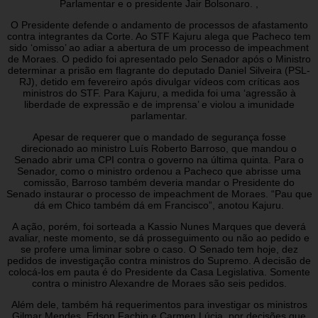
Parlamentar e o presidente Jair Bolsonaro. ,
O Presidente defende o andamento de processos de afastamento
contra integrantes da Corte. Ao STF Kajuru alega que Pacheco tem
sido ‘omisso’ ao adiar a abertura de um processo de impeachment
de Moraes. O pedido foi apresentado pelo Senador após o Ministro
determinar a prisão em flagrante do deputado Daniel Silveira (PSL-
RJ), detido em fevereiro após divulgar vídeos com críticas aos
ministros do STF. Para Kajuru, a medida foi uma ‘agressão à
liberdade de expressão e de imprensa’ e violou a imunidade
parlamentar.
Apesar de requerer que o mandado de segurança fosse
direcionado ao ministro Luís Roberto Barroso, que mandou o
Senado abrir uma CPI contra o governo na última quinta. Para o
Senador, como o ministro ordenou a Pacheco que abrisse uma
comissão, Barroso também deveria mandar o Presidente do
Senado instaurar o processo de impeachment de Moraes. “Pau que
dá em Chico também dá em Francisco”, anotou Kajuru.
A ação, porém, foi sorteada a Kassio Nunes Marques que deverá
avaliar, neste momento, se dá prosseguimento ou não ao pedido e
se profere uma liminar sobre o caso. O Senado tem hoje, dez
pedidos de investigação contra ministros do Supremo. A decisão de
colocá-los em pauta é do Presidente da Casa Legislativa. Somente
contra o ministro Alexandre de Moraes são seis pedidos.
Além dele, também há requerimentos para investigar os ministros
Gilmar Mendes, Edson Fachin e Carmen Lúcia, por decisões que