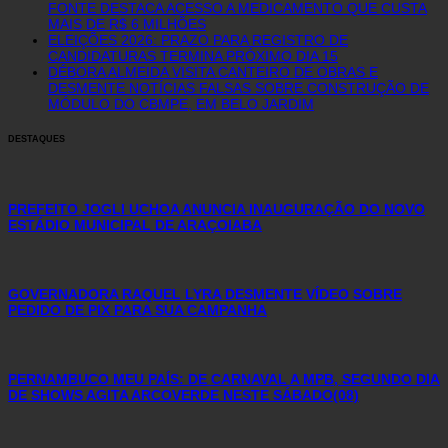
FONTE DESTACA ACESSO A MEDICAMENTO QUE CUSTA
MAIS DE R$ 6 MILHÕES
ELEIÇÕES 2026: PRAZO PARA REGISTRO DE
CANDIDATURAS TERMINA PRÓXIMO DIA 15
DÉBORA ALMEIDA VISITA CANTEIRO DE OBRAS E
DESMENTE NOTÍCIAS FALSAS SOBRE CONSTRUÇÃO DE
MÓDULO DO CBMPE, EM BELO JARDIM
DESTAQUES
PREFEITO JOGLI UCHOA ANUNCIA INAUGURAÇÃO DO NOVO
ESTÁDIO MUNICIPAL DE ARAÇOIABA
GOVERNADORA RAQUEL LYRA DESMENTE VÍDEO SOBRE
PEDIDO DE PIX PARA SUA CAMPANHA
PERNAMBUCO MEU PAÍS: DE CARNAVAL A MPB, SEGUNDO DIA
DE SHOWS AGITA ARCOVERDE NESTE SÁBADO(08)