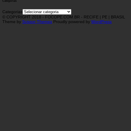
Categorias
Categorias
© COPYRIGHT 2018 - FOCOPE.COM.BR - RECIFE | PE | BRASIL
Theme by
Scissor Themes
Proudly powered by
WordPress