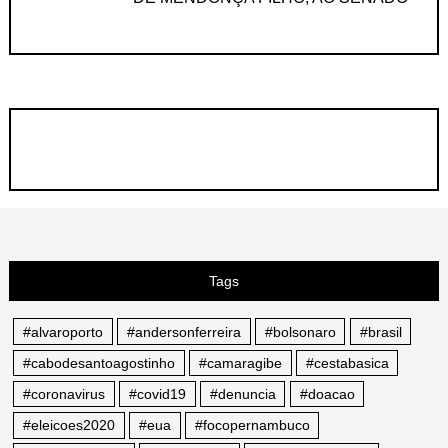
Tags
#alvaroporto
#andersonferreira
#bolsonaro
#brasil
#cabodesantoagostinho
#camaragibe
#cestabasica
#coronavirus
#covid19
#denuncia
#doacao
#eleicoes2020
#eua
#focopernambuco