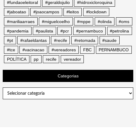
#fundaoeleitoral
#geraldojulio
#hidroxicloroquina
#jaboatao
#joaocampos
#leitos
#lockdown
#mariliaarraes
#miguelcoelho
#mppe
#olinda
#oms
#pandemia
#paulista
#pcr
#pernambuco
#petrolina
#pt
#rafaeldantas
#recife
#retomada
#saude
#tce
#vacinacao
#vereadores
FBC
PERNAMBUCO
POLÍTICA
pp
recife
vereador
Categorias
Categorias