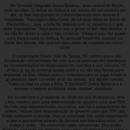
No Terminal Integrado Joana Bezerra, área central do Recife,
onde circulam 11 linhas de ônibus e em média, 41 mil usuários por
dia, as filas são grandes e o distanciamento nem sempre é
respeitado. Passageira Alda Costa, de 54 anos disse ao Diario de
Pernambuco, que a falta de respeito com os usuários é o que
mais impressiona. “Aqui parece que a gente só tem dois direitos: o
de não ter direito a nada e não reclamar. Cheguei aqui faz quase
uma hora e nada do ônibus. As pessoas furam fila, passam na
frente dos idosos, não querem nem saber de respeitar os outros”,
conta.
O comerciante Gilson Júlio de Souza, 55, contou que a não
fiscalização nos terminais faz com que as pessoas não obedeçam
às recomendações de distanciamento, nas filas e nos veículos. “O
ônibus já sai do terminal quase cheio e eu não vejo fiscais para
organizar as filas. Muitas vezes o motorista para no lugar errado e
as pessoas saem correndo atrás do veículo, fica aquele tumulto.
Todos os dias eu pego a linha TI Xambá/TI Joana Bezerra e é
sempre o mesmo problema, nada resolve”, desabafa.
De acordo com o presidente do Sindicato dos Rodoviários, Aldo
Lima, mesmo após uma determinação do governo para que 70%
da frota seja disponibilizada, na prática, não há o cumprimento da
ordem. “Houve uma determinação do governo para que 70% das
frotas voltassem a circular, mas as empresas não estão respeitando
e isso é perceptível através da demora nos intervalos entre um
ônibus e outro. “Os motoristas estão adoecendo. Eles estão
dirigindo, pegando em dinheiro, como eles vão higienizar as mãos o