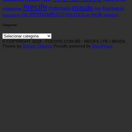
#recife
#saude
#retomada
#vacinacao
#tce
#rafaeldantas
recife
PERNAMBUCO
POLÍTICA
FBC
pp
vereador
#vereadores
Categorias
Categorias
© COPYRIGHT 2018 - FOCOPE.COM.BR - RECIFE | PE | BRASIL
Theme by
Scissor Themes
Proudly powered by
WordPress