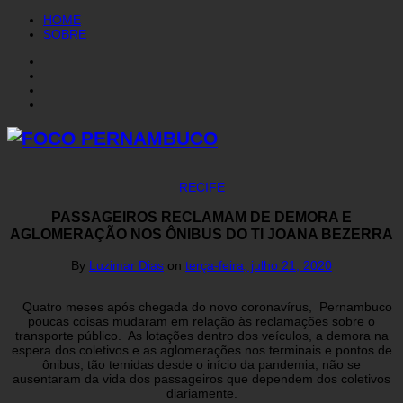
HOME
SOBRE
RECIFE
PASSAGEIROS RECLAMAM DE DEMORA E
AGLOMERAÇÃO NOS ÔNIBUS DO TI JOANA BEZERRA
By
Luzimar Dias
on
terça-feira, julho 21, 2020
Quatro meses após chegada do novo coronavírus, Pernambuco
poucas coisas mudaram em relação às reclamações sobre o
transporte público. As lotações dentro dos veículos, a demora na
espera dos coletivos e as aglomerações nos terminais e pontos de
ônibus, tão temidas desde o início da pandemia, não se
ausentaram da vida dos passageiros que dependem dos coletivos
diariamente.