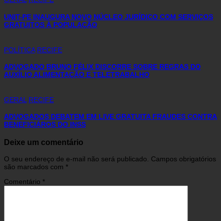
UNIT-PE INAUGURA NOVO NÚCLEO JURÍDICO COM SERVIÇOS
GRATUITOS À POPULAÇÃO
POLÍTICA
RECIFE
ADVOGADO BRUNO FÉLIX DISCORRE SOBRE REGRAS DO
AUXÍLIO ALIMENTAÇÃO E TELETRABALHO
GERAL
RECIFE
ADVOGADOS DEBATEM EM LIVE GRATUITA FRAUDES CONTRA
BENEFICIÁROS DO INSS
Deixe um comentário
O seu endereço de e-mail não será publicado.
Campos obrigatórios
são marcados com
*
Comentário
*