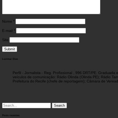
Nome
*
E-mail
*
Site
Luzimar Dias
Perfil - Jornalista - Reg. Profissional , 996 DRT/PE. Graduad
veículos de comunicação: Rádio Olinda (Olinda PE); Rádio Tam
Prefeitura do Recife (chefe de reportagem); Câmara de Vereado
Search
for:
Posts recentes