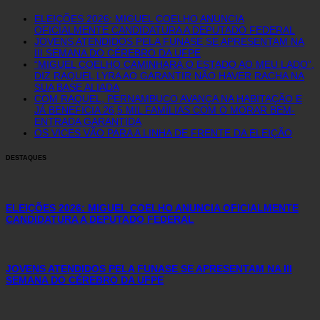
ELEIÇÕES 2026: MIGUEL COELHO ANUNCIA
OFICIALMENTE CANDIDATURA A DEPUTADO FEDERAL
JOVENS ATENDIDOS PELA FUNASE SE APRESENTAM NA
III SEMANA DO CÉREBRO DA UFPE
“MIGUEL COELHO CAMINHARÁ O ESTADO AO MEU LADO”,
DIZ RAQUEL LYRA AO GARANTIR NÃO HAVER RACHA NA
SUA BASE ALIADA
COM RAQUEL, PERNAMBUCO AVANÇA NA HABITAÇÃO E
JÁ BENEFICIA 26,5 MIL FAMÍLIAS COM O MORAR BEM-
ENTRADA GARANTIDA
OS VICES VÃO PARA A LINHA DE FRENTE DA ELEIÇÃO
DESTAQUES
ELEIÇÕES 2026: MIGUEL COELHO ANUNCIA OFICIALMENTE
CANDIDATURA A DEPUTADO FEDERAL
JOVENS ATENDIDOS PELA FUNASE SE APRESENTAM NA III
SEMANA DO CÉREBRO DA UFPE