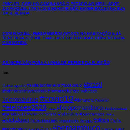
“MIGUEL COELHO CAMINHARÁ O ESTADO AO MEU LADO”,
DIZ RAQUEL LYRA AO GARANTIR NÃO HAVER RACHA NA SUA
BASE ALIADA
COM RAQUEL, PERNAMBUCO AVANÇA NA HABITAÇÃO E JÁ
BENEFICIA 26,5 MIL FAMÍLIAS COM O MORAR BEM-ENTRADA
GARANTIDA
OS VICES VÃO PARA A LINHA DE FRENTE DA ELEIÇÃO
Tags
#brasil
#andersonferreira
#bolsonaro
#alvaroporto
#cabodesantoagostinho
#camaragibe
#cestabasica
#covid19
#coronavirus
#denuncia
#doacao
#eleicoes2020
#focopernambuco
#eua
#fundaoeleitoral
#jaboatao
#geraldojulio
#joaocampos
#hidroxicloroquina
#leitos
#lockdown
#olinda
#mariliaarraes
#oms
#mppe
#miguelcoelho
#pernambuco
#pcr
#pandemia
#pt
#paulista
#petrolina