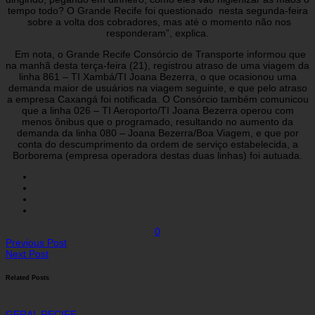
tempo todo? O Grande Recife foi questionado nesta segunda-feira
sobre a volta dos cobradores, mas até o momento não nos
responderam”, explica.
Em nota, o Grande Recife Consórcio de Transporte informou que
na manhã desta terça-feira (21), registrou atraso de uma viagem da
linha 861 – TI Xambá/TI Joana Bezerra, o que ocasionou uma
demanda maior de usuários na viagem seguinte, e que pelo atraso
a empresa Caxangá foi notificada. O Consórcio também comunicou
que a linha 026 – TI Aeroporto/TI Joana Bezerra operou com
menos ônibus que o programado, resultando no aumento da
demanda da linha 080 – Joana Bezerra/Boa Viagem, e que por
conta do descumprimento da ordem de serviço estabelecida, a
Borborema (empresa operadora destas duas linhas) foi autuada.
0
Previous Post
Next Post
Related Posts
GERAL
RECIFE