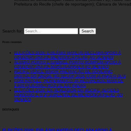
Prefeitura do Recife (chefe de reportagem); Câmara de Vereado
Search for:
Posts recentes
ELEIÇÕES 2026: EVILÁSIO MATEUS DECLARA APOIO À
CANDIDATURA DE MENDONÇA FILHO, AO SENADO
ÁLVARO PORTO E GABRIEL PORTO ROMPEM APOIO À
CANDIDATURA DE MARÍLIA ARRAES AO SENADO
RECIFE VENCE MAIOR PREMIAÇÃO DE GOVERNO
DIGITAL DO BRASIL NO SECOP 2026 COM IA PARA O SUS
COM RAQUEL, PERNAMBUCO JÁ RECUPEROU MAIS DE
1.600 QUILÔMETROS DE ESTRADAS
ELEIÇÕES 2026: EX-VEREADOR DO RECIFE, ALCIDES
CARDOSO É O 2º SUPLENTE DE MENDONÇA FILHO, AO
SENADO
DESTAQUES
ELEIÇÕES 2026: EVILÁSIO MATEUS DECLARA APOIO À