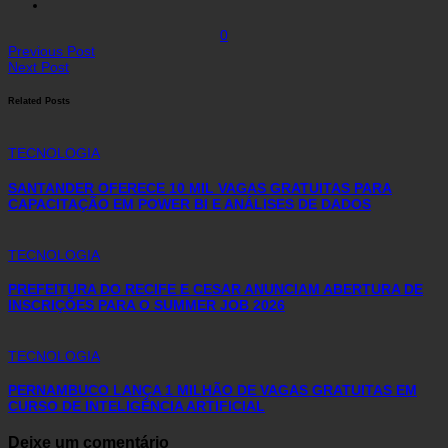
0
Previous Post
Next Post
Related Posts
TECNOLOGIA
SANTANDER OFERECE 10 MIL VAGAS GRATUITAS PARA
CAPACITAÇÃO EM POWER BI E ANÁLISES DE DADOS
TECNOLOGIA
PREFEITURA DO RECIFE E CESAR ANUNCIAM ABERTURA DE
INSCRIÇÕES PARA O SUMMER JOB 2026
TECNOLOGIA
PERNAMBUCO LANÇA 1 MILHÃO DE VAGAS GRATUITAS EM
CURSO DE INTELIGÊNCIA ARTIFICIAL
Deixe um comentário