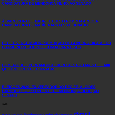
CANDIDATURA DE MENDONÇA FILHO, AO SENADO
ÁLVARO PORTO E GABRIEL PORTO ROMPEM APOIO À
CANDIDATURA DE MARÍLIA ARRAES AO SENADO
RECIFE VENCE MAIOR PREMIAÇÃO DE GOVERNO DIGITAL DO
BRASIL NO SECOP 2026 COM IA PARA O SUS
COM RAQUEL, PERNAMBUCO JÁ RECUPEROU MAIS DE 1.600
QUILÔMETROS DE ESTRADAS
ELEIÇÕES 2026: EX-VEREADOR DO RECIFE, ALCIDES
CARDOSO É O 2º SUPLENTE DE MENDONÇA FILHO, AO
SENADO
Tags
#brasil
#andersonferreira
#bolsonaro