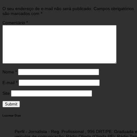
O seu endereço de e-mail não será publicado.
Campos obrigatórios
são marcados com
*
Comentário
*
Nome
*
E-mail
*
Site
Luzimar Dias
Perfil - Jornalista - Reg. Profissional , 996 DRT/PE. Graduad
veículos de comunicação: Rádio Olinda (Olinda PE); Rádio Tam