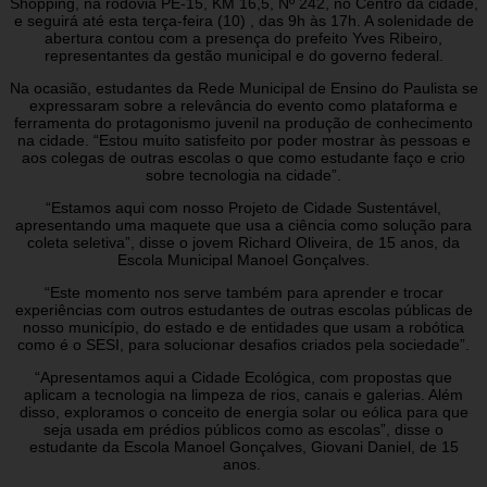
Shopping, na rodovia PE-15, KM 16,5, Nº 242, no Centro da cidade,
e seguirá até esta terça-feira (10) , das 9h às 17h. A solenidade de
abertura contou com a presença do prefeito Yves Ribeiro,
representantes da gestão municipal e do governo federal.
Na ocasião, estudantes da Rede Municipal de Ensino do Paulista se
expressaram sobre a relevância do evento como plataforma e
ferramenta do protagonismo juvenil na produção de conhecimento
na cidade. “Estou muito satisfeito por poder mostrar às pessoas e
aos colegas de outras escolas o que como estudante faço e crio
sobre tecnologia na cidade”.
“Estamos aqui com nosso Projeto de Cidade Sustentável,
apresentando uma maquete que usa a ciência como solução para
coleta seletiva”, disse o jovem Richard Oliveira, de 15 anos, da
Escola Municipal Manoel Gonçalves.
“Este momento nos serve também para aprender e trocar
experiências com outros estudantes de outras escolas públicas de
nosso município, do estado e de entidades que usam a robótica
como é o SESI, para solucionar desafios criados pela sociedade”.
“Apresentamos aqui a Cidade Ecológica, com propostas que
aplicam a tecnologia na limpeza de rios, canais e galerias. Além
disso, exploramos o conceito de energia solar ou eólica para que
seja usada em prédios públicos como as escolas”, disse o
estudante da Escola Manoel Gonçalves, Giovani Daniel, de 15
anos.