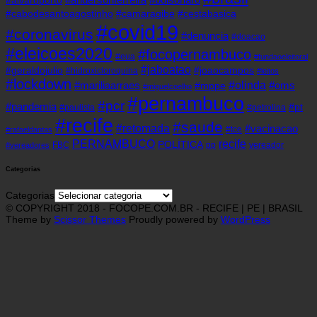
#alvaroporto
#cabodesantoagostinho
#camaragibe
#cestabasica
#covid19
#coronavirus
#denuncia
#doacao
#eleicoes2020
#focopernambuco
#eua
#fundaoeleitoral
#jaboatao
#geraldojulio
#joaocampos
#hidroxicloroquina
#leitos
#lockdown
#olinda
#mariliaarraes
#oms
#mppe
#miguelcoelho
#pernambuco
#pcr
#pandemia
#pt
#paulista
#petrolina
#recife
#saude
#retomada
#vacinacao
#tce
#rafaeldantas
recife
PERNAMBUCO
POLÍTICA
FBC
pp
vereador
#vereadores
Categorias
Categorias
© COPYRIGHT 2018 - FOCOPE.COM.BR - RECIFE | PE | BRASIL
Theme by
Scissor Themes
Proudly powered by
WordPress