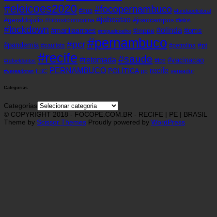
#eleicoes2020
#focopernambuco
#eua
#fundaoeleitoral
#jaboatao
#geraldojulio
#joaocampos
#hidroxicloroquina
#leitos
#lockdown
#olinda
#mariliaarraes
#oms
#mppe
#miguelcoelho
#pernambuco
#pcr
#pandemia
#pt
#paulista
#petrolina
#recife
#saude
#retomada
#vacinacao
#tce
#rafaeldantas
recife
PERNAMBUCO
POLÍTICA
FBC
pp
vereador
#vereadores
Categorias
Categorias
© COPYRIGHT 2018 - FOCOPE.COM.BR - RECIFE | PE | BRASIL
Theme by
Scissor Themes
Proudly powered by
WordPress