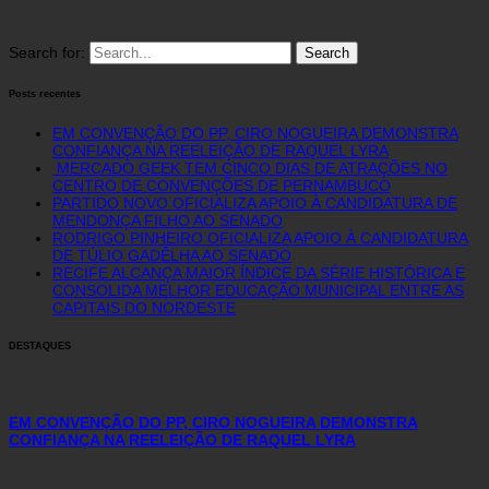
Search for:
Posts recentes
EM CONVENÇÃO DO PP, CIRO NOGUEIRA DEMONSTRA
CONFIANÇA NA REELEIÇÃO DE RAQUEL LYRA
MERCADO GEEK TEM CINCO DIAS DE ATRAÇÕES NO
CENTRO DE CONVENÇÕES DE PERNAMBUCO
PARTIDO NOVO OFICIALIZA APOIO À CANDIDATURA DE
MENDONÇA FILHO AO SENADO
RODRIGO PINHEIRO OFICIALIZA APOIO À CANDIDATURA
DE TÚLIO GADÊLHA AO SENADO
RECIFE ALCANÇA MAIOR ÍNDICE DA SÉRIE HISTÓRICA E
CONSOLIDA MELHOR EDUCAÇÃO MUNICIPAL ENTRE AS
CAPITAIS DO NORDESTE
DESTAQUES
EM CONVENÇÃO DO PP, CIRO NOGUEIRA DEMONSTRA
CONFIANÇA NA REELEIÇÃO DE RAQUEL LYRA