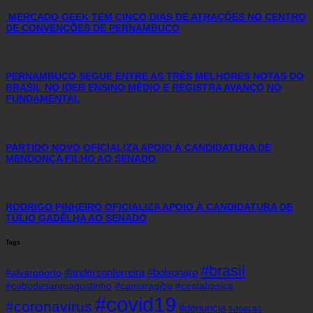
MERCADO GEEK TEM CINCO DIAS DE ATRAÇÕES NO CENTRO
DE CONVENÇÕES DE PERNAMBUCO
PERNAMBUCO SEGUE ENTRE AS TRÊS MELHORES NOTAS DO
BRASIL NO IDEB ENSINO MÉDIO E REGISTRA AVANÇO NO
FUNDAMENTAL
PARTIDO NOVO OFICIALIZA APOIO À CANDIDATURA DE
MENDONÇA FILHO AO SENADO
RODRIGO PINHEIRO OFICIALIZA APOIO À CANDIDATURA DE
TÚLIO GADÊLHA AO SENADO
Tags
#brasil
#andersonferreira
#bolsonaro
#alvaroporto
#cabodesantoagostinho
#camaragibe
#cestabasica
#covid19
#coronavirus
#denuncia
#doacao