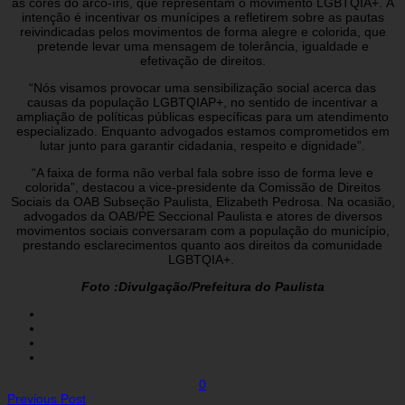
as cores do arco-íris, que representam o movimento LGBTQIA+. A
intenção é incentivar os munícipes a refletirem sobre as pautas
reivindicadas pelos movimentos de forma alegre e colorida, que
pretende levar uma mensagem de tolerância, igualdade e
efetivação de direitos.
“Nós visamos provocar uma sensibilização social acerca das
causas da população LGBTQIAP+, no sentido de incentivar a
ampliação de políticas públicas específicas para um atendimento
especializado. Enquanto advogados estamos comprometidos em
lutar junto para garantir cidadania, respeito e dignidade”.
“A faixa de forma não verbal fala sobre isso de forma leve e
colorida”, destacou a vice-presidente da Comissão de Direitos
Sociais da OAB Subseção Paulista, Elizabeth Pedrosa. Na ocasião,
advogados da OAB/PE Seccional Paulista e atores de diversos
movimentos sociais conversaram com a população do município,
prestando esclarecimentos quanto aos direitos da comunidade
LGBTQIA+.
Foto :Divulgação/Prefeitura do Paulista
0
Previous Post