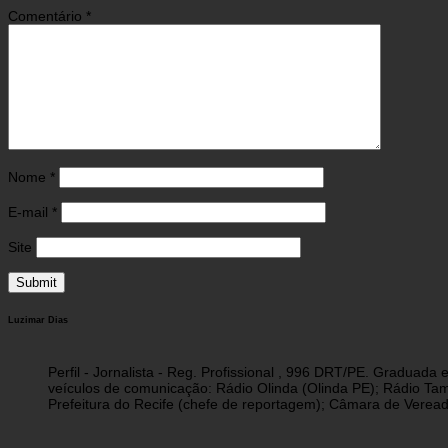
Comentário
*
Nome
*
E-mail
*
Site
Luzimar Dias
Perfil - Jornalista - Reg. Profissional , 996 DRT/PE. Graduad
veículos de comunicação: Rádio Olinda (Olinda PE); Rádio Tam
Prefeitura do Recife (chefe de reportagem); Câmara de Vereado