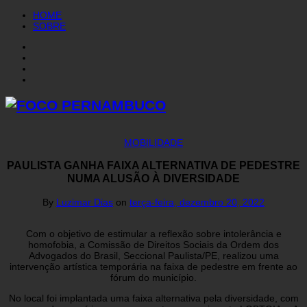
HOME
SOBRE
MOBILIDADE
PAULISTA GANHA FAIXA ALTERNATIVA DE PEDESTRE
NUMA ALUSÃO À DIVERSIDADE
By
Luzimar Dias
on
terça-feira, dezembro 20, 2022
Com o objetivo de estimular a reflexão sobre intolerância e
homofobia, a Comissão de Direitos Sociais da Ordem dos
Advogados do Brasil, Seccional Paulista/PE, realizou uma
intervenção artística temporária na faixa de pedestre em frente ao
fórum do município.
No local foi implantada uma faixa alternativa pela diversidade, com