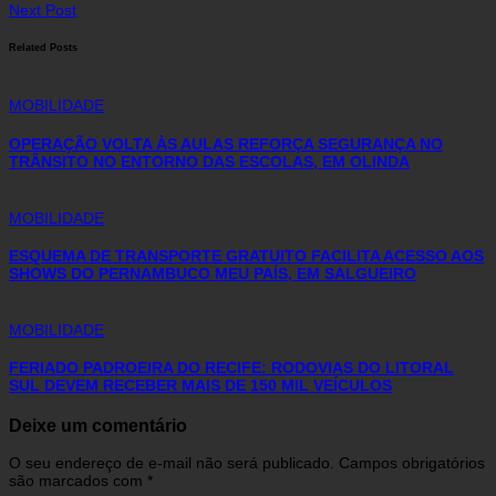
Next Post
Related Posts
MOBILIDADE
OPERAÇÃO VOLTA ÀS AULAS REFORÇA SEGURANÇA NO
TRÂNSITO NO ENTORNO DAS ESCOLAS, EM OLINDA
MOBILIDADE
ESQUEMA DE TRANSPORTE GRATUITO FACILITA ACESSO AOS
SHOWS DO PERNAMBUCO MEU PAÍS, EM SALGUEIRO
MOBILIDADE
FERIADO PADROEIRA DO RECIFE: RODOVIAS DO LITORAL
SUL DEVEM RECEBER MAIS DE 150 MIL VEÍCULOS
Deixe um comentário
O seu endereço de e-mail não será publicado.
Campos obrigatórios
são marcados com
*