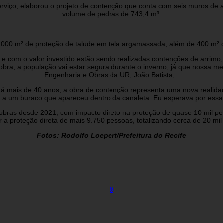
rviço, elaborou o projeto de contenção que conta com seis muros de arr
volume de pedras de 743,4 m³.
.000 m² de proteção de talude em tela argamassada, além de 400 m² 
 e com o valor investido estão sendo realizadas contenções de arrimo
bra, a população vai estar segura durante o inverno, já que nossa meta
Engenharia e Obras da UR, João Batista, .
á mais de 40 anos, a obra de contenção representa uma nova realidad
a um buraco que apareceu dentro da canaleta. Eu esperava por essa 
6 obras desde 2021, com impacto direto na proteção de quase 10 mil 
r a proteção direta de mais 9.750 pessoas, totalizando cerca de 20 m
Fotos: Rodolfo Loepert/Prefeitura do Recife
0