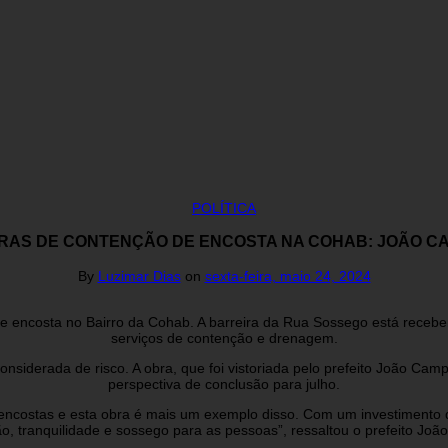
POLÍTICA
RAS DE CONTENÇÃO DE ENCOSTA NA COHAB: JOÃO CAM
By
Luzimar Dias
on
sexta-feira, maio 24, 2024
de encosta no Bairro da Cohab. A barreira da Rua Sossego está rece
serviços de contenção e drenagem.
iderada de risco. A obra, que foi vistoriada pelo prefeito João Camp
perspectiva de conclusão para julho.
encostas e esta obra é mais um exemplo disso. Com um investimento d
o, tranquilidade e sossego para as pessoas”, ressaltou o prefeito João