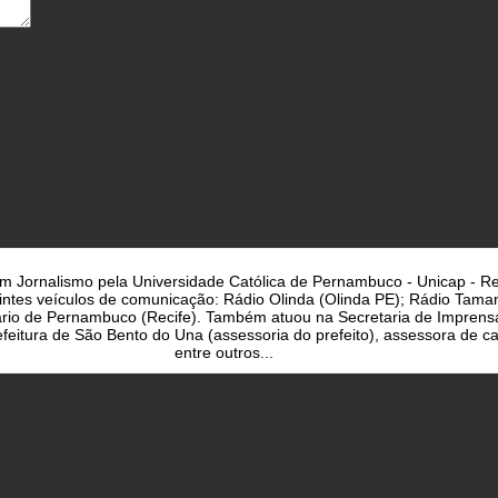
a em Jornalismo pela Universidade Católica de Pernambuco - Unicap - Re
uintes veículos de comunicação: Rádio Olinda (Olinda PE); Rádio Taman
iário de Pernambuco (Recife). Também atuou na Secretaria de Imprens
eitura de São Bento do Una (assessoria do prefeito), assessora de cam
entre outros...