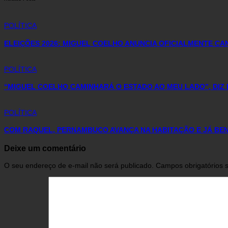
POLÍTICA
ELEIÇÕES 2026: MIGUEL COELHO ANUNCIA OFICIALMENTE C
POLÍTICA
“MIGUEL COELHO CAMINHARÁ O ESTADO AO MEU LADO”, DIZ 
POLÍTICA
COM RAQUEL, PERNAMBUCO AVANÇA NA HABITAÇÃO E JÁ BENE
Deixe um comentário
O seu endereço de e-mail não será publicado.
Campos obrigatórios