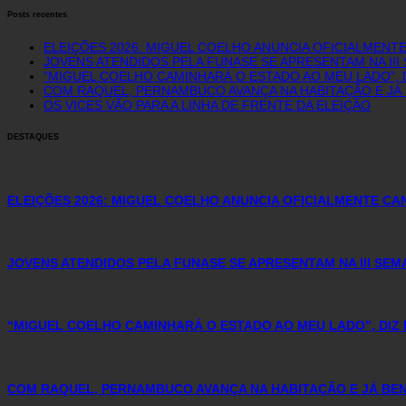
Posts recentes
ELEIÇÕES 2026: MIGUEL COELHO ANUNCIA OFICIALMENT
JOVENS ATENDIDOS PELA FUNASE SE APRESENTAM NA II
“MIGUEL COELHO CAMINHARÁ O ESTADO AO MEU LADO”, D
COM RAQUEL, PERNAMBUCO AVANÇA NA HABITAÇÃO E JÁ 
OS VICES VÃO PARA A LINHA DE FRENTE DA ELEIÇÃO
DESTAQUES
ELEIÇÕES 2026: MIGUEL COELHO ANUNCIA OFICIALMENTE C
JOVENS ATENDIDOS PELA FUNASE SE APRESENTAM NA III SE
“MIGUEL COELHO CAMINHARÁ O ESTADO AO MEU LADO”, DIZ 
COM RAQUEL, PERNAMBUCO AVANÇA NA HABITAÇÃO E JÁ BENE