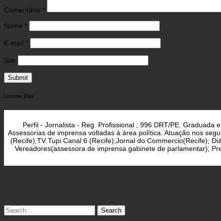
Comentário
*
Nome
*
E-mail
*
Site
Luzimar Dias
Perfil - Jornalista - Reg. Profissional , 996 DRT/PE. Graduad
Assessorias de imprensa voltadas à área política. Atuação nos seg
(Recife);TV Tupi Canal 6 (Recife);Jornal do Commercio(Recife); D
Vereadores(assessora de imprensa gabinete de parlamentar); Pref
Search
for: