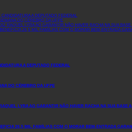
E CANDIDATURA A DEPUTADO FEDERAL
I SEMANA DO CÉREBRO DA UFPE
IZ RAQUEL LYRA AO GARANTIR NÃO HAVER RACHA NA SUA BASE 
BENEFICIA 26,5 MIL FAMÍLIAS COM O MORAR BEM-ENTRADA GAR
ANDIDATURA A DEPUTADO FEDERAL
MANA DO CÉREBRO DA UFPE
RAQUEL LYRA AO GARANTIR NÃO HAVER RACHA NA SUA BASE A
FICIA 26,5 MIL FAMÍLIAS COM O MORAR BEM-ENTRADA GARA