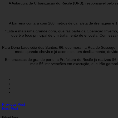
A Autarquia de Urbanização do Recife (URB), responsável pelo se
A barreira contará com 260 metros de canaleta de drenagem e 1
“Esta é mais uma grande obra, que faz parte da Operação Inverno,
que é o foco principal de um tratamento de encosta. Com essa o
Para Dona Laudicéia dos Santos, 66, que mora na Rua do Sossego h
medo quando chovia e já aconteceu um deslizamento, devido 
Em encostas de grande porte, a Prefeitura do Recife já realizou 9
mais 56 intervenções em execução, que irão garanti
Previous Post
Next Post
Related Posts