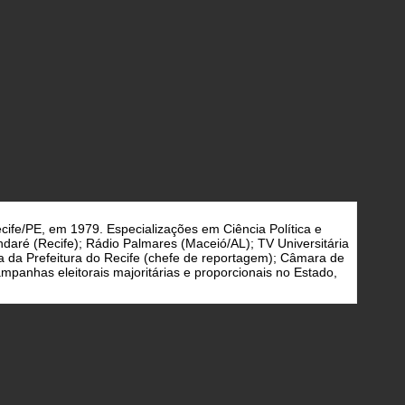
cife/PE, em 1979. Especializações em Ciência Política e
daré (Recife); Rádio Palmares (Maceió/AL); TV Universitária
a da Prefeitura do Recife (chefe de reportagem); Câmara de
panhas eleitorais majoritárias e proporcionais no Estado,