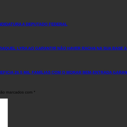
ANDIDATURA A DEPUTADO FEDERAL
RAQUEL LYRA AO GARANTIR NÃO HAVER RACHA NA SUA BASE A
FICIA 26,5 MIL FAMÍLIAS COM O MORAR BEM-ENTRADA GARA
 são marcados com
*