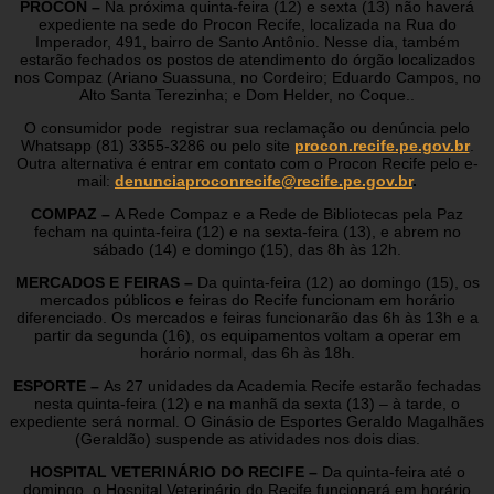
PROCON –
Na próxima quinta-feira (12) e sexta (13) não haverá
expediente na sede do Procon Recife, localizada na Rua do
Imperador, 491, bairro de Santo Antônio. Nesse dia, também
estarão fechados os postos de atendimento do órgão localizados
nos Compaz (Ariano Suassuna, no Cordeiro; Eduardo Campos, no
Alto Santa Terezinha; e Dom Helder, no Coque..
O consumidor pode registrar sua reclamação ou denúncia pelo
Whatsapp (81) 3355-3286 ou pelo site
procon.recife.pe.gov.br
.
Outra alternativa é entrar em contato com o Procon Recife pelo e-
mail:
denunciaproconrecife@recife.pe.gov.br
.
COMPAZ –
A Rede Compaz e a Rede de Bibliotecas pela Paz
fecham na quinta-feira (12) e na sexta-feira (13), e abrem no
sábado (14) e domingo (15), das 8h às 12h.
MERCADOS E FEIRAS –
Da quinta-feira (12) ao domingo (15), os
mercados públicos e feiras do Recife funcionam em horário
diferenciado. Os mercados e feiras funcionarão das 6h às 13h e a
partir da segunda (16), os equipamentos voltam a operar em
horário normal, das 6h às 18h.
ESPORTE –
As 27 unidades da Academia Recife estarão fechadas
nesta quinta-feira (12) e na manhã da sexta (13) – à tarde, o
expediente será normal. O Ginásio de Esportes Geraldo Magalhães
(Geraldão) suspende as atividades nos dois dias.
HOSPITAL VETERINÁRIO DO RECIFE –
Da quinta-feira até o
domingo, o Hospital Veterinário do Recife funcionará em horário