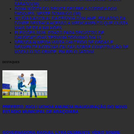
SÁBADO(08)
ZONA NORTE DO RECIFE RECEBE A CORRIDA DOS
PARQUES, NESTE DOMINGO (08)
NO DIA NACIONAL DA PESSOA COM AME, EDUARDO DA
FONTE DESTACA ACESSO A MEDICAMENTO QUE CUSTA
MAIS DE R$ 6 MILHÕES
ELEIÇÕES 2026: PRAZO PARA REGISTRO DE
CANDIDATURAS TERMINA PRÓXIMO DIA 15
DÉBORA ALMEIDA VISITA CANTEIRO DE OBRAS E
DESMENTE NOTÍCIAS FALSAS SOBRE CONSTRUÇÃO DE
MÓDULO DO CBMPE, EM BELO JARDIM
DESTAQUES
PREFEITO JOGLI UCHOA ANUNCIA INAUGURAÇÃO DO NOVO
ESTÁDIO MUNICIPAL DE ARAÇOIABA
GOVERNADORA RAQUEL LYRA DESMENTE VÍDEO SOBRE