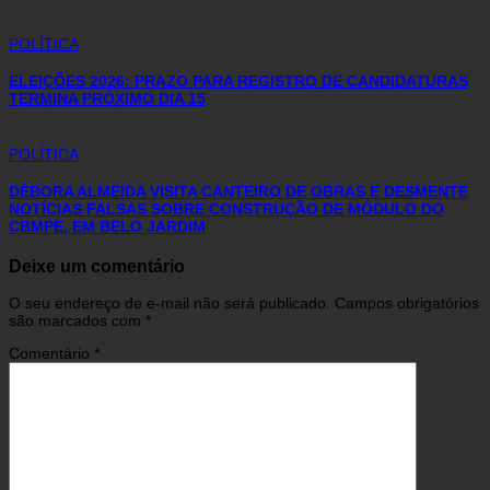
POLÍTICA
ELEIÇÕES 2026: PRAZO PARA REGISTRO DE CANDIDATURAS
TERMINA PRÓXIMO DIA 15
POLÍTICA
DÉBORA ALMEIDA VISITA CANTEIRO DE OBRAS E DESMENTE
NOTÍCIAS FALSAS SOBRE CONSTRUÇÃO DE MÓDULO DO
CBMPE, EM BELO JARDIM
Deixe um comentário
O seu endereço de e-mail não será publicado.
Campos obrigatórios
são marcados com
*
Comentário
*