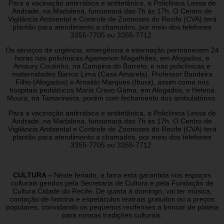
Para a vacinação antirrábica e antitetânica, a Policlínica Lessa de
Andrade, na Madalena, funcionará das 7h às 17h. O Centro de
Vigilância Ambiental e Controle de Zoonoses do Recife (CVA) terá
plantão para atendimento a chamados, por meio dos telefones
3355-7705 ou 3355-7712.
Os serviços de urgência, emergência e internação permanecem 24
horas nas policlínicas Agamenon Magalhães, em Afogados, e
Amaury Coutinho, na Campina do Barreto; e nas policlínicas e
maternidades Barros Lima (Casa Amarela), Professor Bandeira
Filho (Afogados) e Arnaldo Marques (Ibura), assim como nos
hospitais pediátricos Maria Cravo Gama, em Afogados, e Helena
Moura, na Tamarineira, porém com fechamento dos ambulatórios.
Para a vacinação antirrábica e antitetânica, a Policlínica Lessa de
Andrade, na Madalena, funcionará das 7h às 17h. O Centro de
Vigilância Ambiental e Controle de Zoonoses do Recife (CVA) terá
plantão para atendimento a chamados, por meio dos telefones
3355-7705 ou 3355-7712.
CULTURA –
Neste feriado, a farra está garantida nos espaços
culturais geridos pela Secretaria de Cultura e pela Fundação de
Cultura Cidade do Recife. De quinta a domingo, vai ter música,
contação de história e espetáculos teatrais gratuitos ou a preços
populares, convidando os pequenos recifenses a brincar de plateia
para nossas tradições culturais.