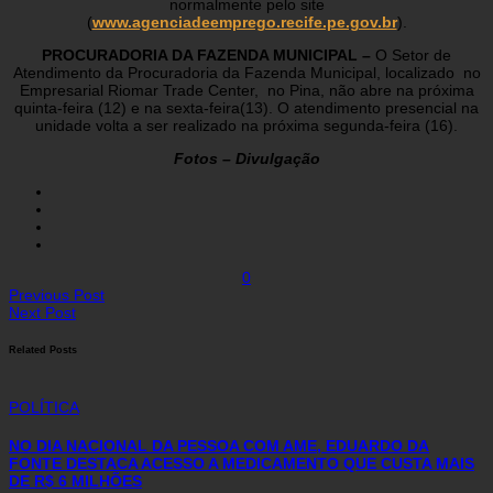
normalmente pelo site
(
www.agenciadeemprego.recife.pe.gov.br
).
PROCURADORIA DA FAZENDA MUNICIPAL –
O Setor de
Atendimento da Procuradoria da Fazenda Municipal, localizado no
Empresarial Riomar Trade Center, no Pina, não abre na próxima
quinta-feira (12) e na sexta-feira(13). O atendimento presencial na
unidade volta a ser realizado na próxima segunda-feira (16).
Fotos – Divulgação
0
Previous Post
Next Post
Related Posts
POLÍTICA
NO DIA NACIONAL DA PESSOA COM AME, EDUARDO DA
FONTE DESTACA ACESSO A MEDICAMENTO QUE CUSTA MAIS
DE R$ 6 MILHÕES