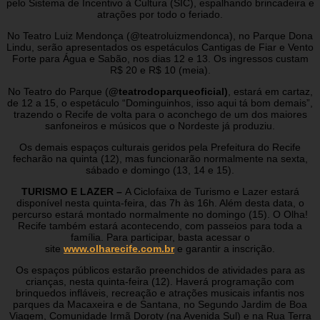
pelo Sistema de Incentivo à Cultura (SIC), espalhando brincadeira e
atrações por todo o feriado.
No Teatro Luiz Mendonça (@teatroluizmendonca), no Parque Dona
Lindu, serão apresentados os espetáculos Cantigas de Fiar e Vento
Forte para Água e Sabão, nos dias 12 e 13. Os ingressos custam
R$ 20 e R$ 10 (meia).
No Teatro do Parque (
@teatrodoparqueoficial)
, estará em cartaz,
de 12 a 15, o espetáculo “Dominguinhos, isso aqui tá bom demais”,
trazendo o Recife de volta para o aconchego de um dos maiores
sanfoneiros e músicos que o Nordeste já produziu.
Os demais espaços culturais geridos pela Prefeitura do Recife
fecharão na quinta (12), mas funcionarão normalmente na sexta,
sábado e domingo (13, 14 e 15).
TURISMO E LAZER –
A Ciclofaixa de Turismo e Lazer estará
disponível nesta quinta-feira, das 7h às 16h. Além desta data, o
percurso estará montado normalmente no domingo (15). O Olha!
Recife também estará acontecendo, com passeios para toda a
família. Para participar, basta acessar o
site
www.olharecife.com.br
e garantir a inscrição.
Os espaços públicos estarão preenchidos de atividades para as
crianças, nesta quinta-feira (12). Haverá programação com
brinquedos infláveis, recreação e atrações musicais infantis nos
parques da Macaxeira e de Santana, no Segundo Jardim de Boa
Viagem, Comunidade Irmã Doroty (na Avenida Sul) e na Rua Terra