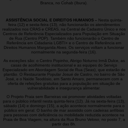
Branca, no Cohab (Ibura).
ASSISTÊNCIA SOCIAL E DIREITOS HUMANOS –
Nesta quinta-
feira (12) e sexta-feira (13), não funcionarão os atendimentos
realizados nos CRAS e CREAS, na Central de Cadastro Único e nos
Centros de Referência Especializados para População em Situação
de Rua (Centro POP). Também não funcionarão o Centro de
Referência em Cidadania LGBTI+ e o Centro de Referência em
Direitos Humanos Margarida Alves. Os serviços voltam a funcionar
normalmente na segunda-feira (16).
As exceções são: o Centro Popinho, Abrigo Noturno Irmã Dulce, as
casas de acolhimento institucional e as equipes do Serviço
Especializado em Abordagem Social de Rua (Seas), que estarão de
plantão. O Restaurante Popular Josué de Castro, no bairro de São
José, e o Naíde Teodósio, em Santo Amaro, permanecem com a
oferta de refeições gratuitas para a população em situação de
vulnerabilidade e insegurança alimentar.
O Projeto Praia sem Barreiras vai promover atividades voltadas
para o público infantil nesta quinta-feira (12). Já na sexta-feira (13),
sábado (14) e domingo (15), a ação acontece normalmente para o
público em geral. O banho de mar assistido com cadeiras anfíbias
para pessoas com deficiência ou mobilidade reduzida acontece na
Praia de Boa Viagem, na altura da Rua Bruno Veloso, no posto 7, a
partir das 8h.