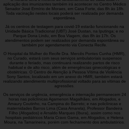
aplicação dos imunizantes também irá acontecer no Centro Médico
Senador José Ermírio de Moraes, em Casa Forte, das 8h às 18h.
Toda vacinação nestes locais poderá ser realizada por demanda
espontânea.
Já os centros de testagem para covid-19 estarão funcionando na
Unidade Básica Tradicional (UBT) José Dustan, na Iputinga; e no
Parque Dona Lindu, em Boa Viagem, das 8h às 17h. Os
atendimentos podem ser realizados por demanda espontânea ou
também por agendamento via Conecta Recife.
O Hospital da Mulher do Recife Dra. Mercês Pontes Cunha (HMR),
no Curado, estará com seus serviços ambulatoriais suspensos
durante o feriado, mas continuará realizando partos de risco
habitual e de alto risco, além de emergências ginecológicas e
obstétricas. O Centro de Atenção à Pessoa Vítima de Violência
Sony Santos, localizado em um anexo do HMR, também estará
realizando atendimento multiprofissional voltado para as vítimas de
agressões.
Os serviços de urgência, emergência e internação permanecem 24
horas nas policlínicas Agamenon Magalhães, em Afogados, e
Amaury Coutinho, na Campina do Barreto; e nas policlínicas e
maternidades Barros Lima (Casa Amarela), Professor Bandeira
Filho (Afogados) e Arnaldo Marques (Ibura), assim como nos
hospitais pediátricos Maria Cravo Gama, em Afogados, e Helena
Moura, na Tamarineira, porém com fechamento dos ambulatórios.