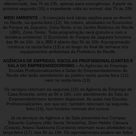
diferenciado, das 7h às 13h, apenas para emergências. A partir da
próxima segunda (16) o expediente volta ao normal, das 7h às 18h.
MEIO AMBIENTE –
A criançada terá várias opções para se divertir
no Recife, na quinta-feira (12). No roteiro, atividades no Econúcleo
do Parque da Jaqueira, Zona Norte, e no Jardim Botânico do Recife
(JBR), Zona Oeste. Toda programação será gratuita e com a
temática ambiental. O Econúcleo do Parque da Jaqueira funciona
das 9h às 16h. Já o JBR é aberto das 9h às 15h. A programação
continua na sexta-feira (13) e ao longo do final de semana nos
equipamentos ambientais da Prefeitura do Recife.
AGÊNCIAS DE EMPREGO, ESCOLAS PROFISSIONALIZANTES E
SALA DO EMPREENDEDORISMO –
As Agências de Emprego,
Escolas Profissionalizantes e Salas do Empreendedorismo do
Recife não terão atendimento ao público nesta quinta-feira (12),
nem na sexta-feira (13).
Os serviços retornam na segunda (16) na Agência de Emprego de
Casa Amarela, entre as 8h e 16h, com atendimento da Sala do
Empreendedorismo também disponível. As aulas nas Escolas
Profissionalizantes, por sua vez, também retornam na segunda-
feira (16), nos horários normais dos cursos.
Já os serviços da Agência e da Sala presentes nos Compaz
Eduardo Campos (Alto Santa Terezinha), Dom Helder Câmara
(Coque), Ariano Suassuna (Cordeiro) retornam suas atividades na
terça-feira (17), das 8h às 16h. Os agendamentos podem ser feitos