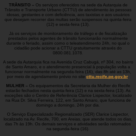
TRÂNSITO –
Os serviços oferecidos na sede da Autarquia de
Trânsito e Transporte Urbano (CTTU) de atendimento às pessoas
idosas, gestantes e com deficiência, aos taxistas e aos usuários
que desejam recorrer das multas serão suspensos na quinta-feira
(12) e sexta-feira (13).
Já os serviços de monitoramento de tráfego e de fiscalização
prestados pelos agentes de trânsito funcionarão normalmente
durante o feriado, assim como o teleatendimento 24h, no qual o
cidadão pode acionar a CTTU gratuitamente através do
0800.081.1078.
A sede da Autarquia fica na Avenida Cruz Cabugá, nº 304, no bairro
de Santo Amaro, e o atendimento presencial à população volta a
funcionar normalmente na segunda-feira (16), das 8h até as 13h,
por meio de agendamento prévio no site
cttu.recife.pe.gov.br
.
MULHER –
Os equipamentos da Secretaria da Mulher do Recife
estarão fechados nesta quinta-feira (12) e na sexta-feira (13). As
exceções são o Centro de Referência Clarice Lispector, localizado
na Rua Dr. Silva Ferreira, 122, em Santo Amaro, que funciona de
domingo a domingo, 24h por dia.
O Serviço Especializado Regionalizado (SER) Clarice Lispector,
localizado na Av. Recife, 700, em Areias, que atende todos os dias,
das 7h às 19h. Os demais serviços e atividades serão retomados
na segunda-feira (16).