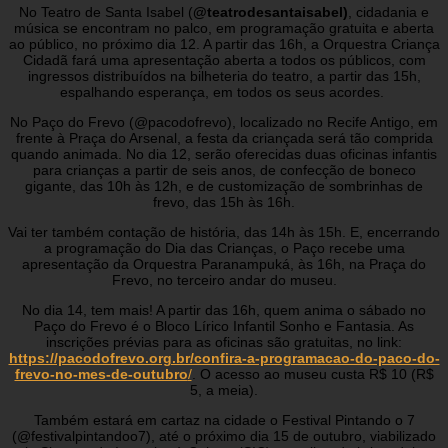
No Teatro de Santa Isabel (
@teatrodesantaisabel)
, cidadania e
música se encontram no palco, em programação gratuita e aberta
ao público, no próximo dia 12. A partir das 16h, a Orquestra Criança
Cidadã fará uma apresentação aberta a todos os públicos, com
ingressos distribuídos na bilheteria do teatro, a partir das 15h,
espalhando esperança, em todos os seus acordes.
No Paço do Frevo (@pacodofrevo), localizado no Recife Antigo, em
frente à Praça do Arsenal, a festa da criançada será tão comprida
quando animada. No dia 12, serão oferecidas duas oficinas infantis
para crianças a partir de seis anos, de confecção de boneco
gigante, das 10h às 12h, e de customização de sombrinhas de
frevo, das 15h às 16h.
Vai ter também contação de história, das 14h às 15h. E, encerrando
a programação do Dia das Crianças, o Paço recebe uma
apresentação da Orquestra Paranampuká, às 16h, na Praça do
Frevo, no terceiro andar do museu.
No dia 14, tem mais! A partir das 16h, quem anima o sábado no
Paço do Frevo é o Bloco Lírico Infantil Sonho e Fantasia. As
inscrições prévias para as oficinas são gratuitas, no link:
https://pacodofrevo.org.br/confira-a-programacao-do-paco-do-
frevo-no-mes-de-outubro
/
. O acesso ao museu custa R$ 10 (R$
5, a meia).
Também estará em cartaz na cidade o Festival Pintando o 7
(@festivalpintandoo7), até o próximo dia 15 de outubro, viabilizado