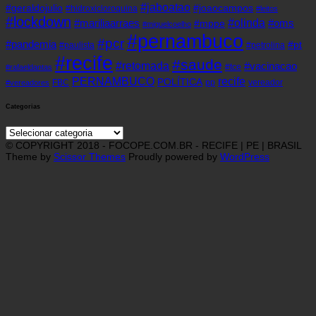
#jaboatao
#geraldojulio
#joaocampos
#hidroxicloroquina
#leitos
#lockdown
#olinda
#mariliaarraes
#oms
#mppe
#miguelcoelho
#pernambuco
#pcr
#pandemia
#pt
#paulista
#petrolina
#recife
#saude
#retomada
#vacinacao
#tce
#rafaeldantas
recife
PERNAMBUCO
POLÍTICA
FBC
pp
vereador
#vereadores
Categorias
Categorias
© COPYRIGHT 2018 - FOCOPE.COM.BR - RECIFE | PE | BRASIL
Theme by
Scissor Themes
Proudly powered by
WordPress