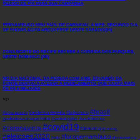
PEDIDO DE PIX PARA SUA CAMPANHA
PERNAMBUCO MEU PAÍS: DE CARNAVAL A MPB, SEGUNDO DIA
DE SHOWS AGITA ARCOVERDE NESTE SÁBADO(08)
ZONA NORTE DO RECIFE RECEBE A CORRIDA DOS PARQUES,
NESTE DOMINGO (08)
NO DIA NACIONAL DA PESSOA COM AME, EDUARDO DA
FONTE DESTACA ACESSO A MEDICAMENTO QUE CUSTA MAIS
DE R$ 6 MILHÕES
Tags
#brasil
#andersonferreira
#bolsonaro
#alvaroporto
#cabodesantoagostinho
#camaragibe
#cestabasica
#covid19
#coronavirus
#denuncia
#doacao
#eleicoes2020
#focopernambuco
#eua
#fundaoeleitoral