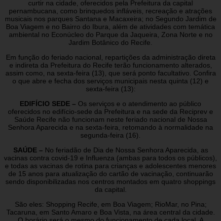
curtir na cidade, oferecidos pela Prefeitura da capital
pernambucana, como brinquedos infláveis, recreação e atrações
musicais nos parques Santana e Macaxeira; no Segundo Jardim de
Boa Viagem e no Bairro do Ibura, além de atividades com temática
ambiental no Econúcleo do Parque da Jaqueira, Zona Norte e no
Jardim Botânico do Recife.
Em função do feriado nacional, repartições da administração direta
e indireta da Prefeitura do Recife terão funcionamento alterados,
assim como, na sexta-feira (13), que será ponto facultativo. Confira
o que abre e fecha dos serviços municipais nesta quinta (12) e
sexta-feira (13):
EDIFÍCIO SEDE –
Os serviços e o atendimento ao público
oferecidos no edifício-sede da Prefeitura e na sede da Reciprev e
Saúde Recife não funcionam neste feriado nacional de Nossa
Senhora Aparecida e na sexta-feira, retomando à normalidade na
segunda-feira (16).
SAÚDE –
No feriadão de Dia de Nossa Senhora Aparecida, as
vacinas contra covid-19 e Influenza (ambas para todos os públicos),
e todas as vacinas de rotina para crianças e adolescentes menores
de 15 anos para atualização do cartão de vacinação, continuarão
sendo disponibilizadas nos centros montados em quatro shoppings
da capital.
São eles: Shopping Recife, em Boa Viagem; RioMar, no Pina;
Tacaruna, em Santo Amaro e Boa Vista, na área central da cidade.
O horário será o mesmo do funcionamento de cada local. A