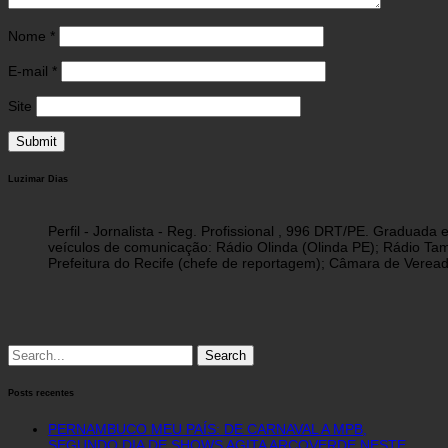
Nome
*
E-mail
*
Site
Luzimar Dias
Perfil - Jornalista - Reg. Profissional , 996 DRT/PE. Graduad
veículos de comunicação: Rádio Olinda (Olinda PE); Rádio Tam
Prefeitura do Recife (chefe de reportagem); Câmara de Vereado
Search
for:
Posts recentes
PERNAMBUCO MEU PAÍS: DE CARNAVAL A MPB,
SEGUNDO DIA DE SHOWS AGITA ARCOVERDE NESTE