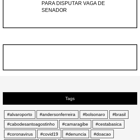
PARA DISPUTAR VAGA DE
SENADOR
Tags
#alvaroporto
#andersonferreira
#bolsonaro
#brasil
#cabodesantoagostinho
#camaragibe
#cestabasica
#coronavirus
#covid19
#denuncia
#doacao