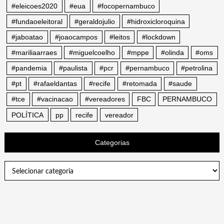
#eleicoes2020
#eua
#focopernambuco
#fundaoeleitoral
#geraldojulio
#hidroxicloroquina
#jaboatao
#joaocampos
#leitos
#lockdown
#mariliaarraes
#miguelcoelho
#mppe
#olinda
#oms
#pandemia
#paulista
#pcr
#pernambuco
#petrolina
#pt
#rafaeldantas
#recife
#retomada
#saude
#tce
#vacinacao
#vereadores
FBC
PERNAMBUCO
POLÍTICA
pp
recife
vereador
Categorias
Categorias