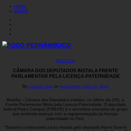
HOME
SOBRE
POLÍTICA
CÂMARA DOS DEPUTADOS INSTALA FRENTE
PARLAMENTAR PELA LICENÇA-PATERNIDADE
By
Luzimar Dias
on
quinta-feira, junho 6, 2024
Brasília – Câmara dos Deputados instalou, no último dia (05), a
Frente Parlamentar Mista pela Licença-Paternidade. O deputado
federal Pedro Campos (PSB-PE) é o secretário-executivo do grupo
que pretende avançar com a regulamentação da licença-
paternidade no País.
“Estamos continuando a luta iniciada pelo deputado Alceni Guerra