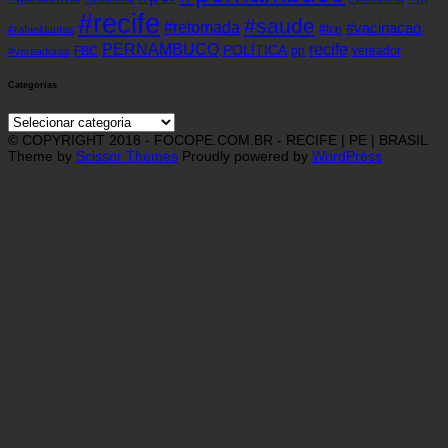
#recife
#saude
#retomada
#vacinacao
#tce
#rafaeldantas
recife
PERNAMBUCO
POLÍTICA
FBC
pp
vereador
#vereadores
Categorias
Categorias
© COPYRIGHT 2018 - FOCOPE.COM.BR - RECIFE | PE | BRASIL
Theme by
Scissor Themes
Proudly powered by
WordPress