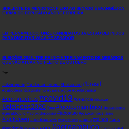
SUPLENTE DE MENDONÇA FILHO AO SENADO É EVANGÉLICA
E IRMÃ DO DEPUTADO ANDRÉ FERREIRA
EM PERNAMBUCO, ONZE CANDIDATOS JÁ ESTÃO DEFINIDOS
PARA DISPUTAR VAGA DE SENADOR
ELEIÇÕES 2023: TRE-PE INICIA TREINAMENTO DE MESÁRIOS
QUE VÃO ATUAR NO PLEITO DE OUTUBRO
Tags
#brasil
#andersonferreira
#bolsonaro
#alvaroporto
#cabodesantoagostinho
#camaragibe
#cestabasica
#covid19
#coronavirus
#denuncia
#doacao
#eleicoes2020
#focopernambuco
#eua
#fundaoeleitoral
#jaboatao
#geraldojulio
#joaocampos
#hidroxicloroquina
#leitos
#lockdown
#olinda
#mariliaarraes
#oms
#mppe
#miguelcoelho
#pernambuco
#pcr
#pandemia
#pt
#paulista
#petrolina