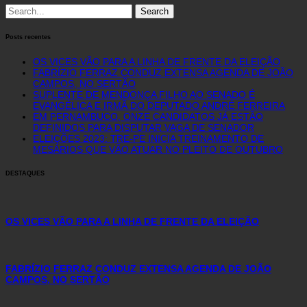
Search
for:
Posts recentes
OS VICES VÃO PARA A LINHA DE FRENTE DA ELEIÇÃO
FABRÍZIO FERRAZ CONDUZ EXTENSA AGENDA DE JOÃO
CAMPOS, NO SERTÃO
SUPLENTE DE MENDONÇA FILHO AO SENADO É
EVANGÉLICA E IRMÃ DO DEPUTADO ANDRÉ FERREIRA
EM PERNAMBUCO, ONZE CANDIDATOS JÁ ESTÃO
DEFINIDOS PARA DISPUTAR VAGA DE SENADOR
ELEIÇÕES 2023: TRE-PE INICIA TREINAMENTO DE
MESÁRIOS QUE VÃO ATUAR NO PLEITO DE OUTUBRO
DESTAQUES
OS VICES VÃO PARA A LINHA DE FRENTE DA ELEIÇÃO
FABRÍZIO FERRAZ CONDUZ EXTENSA AGENDA DE JOÃO
CAMPOS, NO SERTÃO