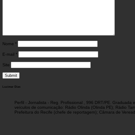
Nome
*
E-mail
*
Site
Luzimar Dias
Perfil - Jornalista - Reg. Profissional , 996 DRT/PE. Graduad
veículos de comunicação: Rádio Olinda (Olinda PE); Rádio Tam
Prefeitura do Recife (chefe de reportagem); Câmara de Vereado