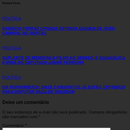
Related Posts
POLÍTICA
FABRÍZIO FERRAZ CONDUZ EXTENSA AGENDA DE JOÃO
CAMPOS, NO SERTÃO
POLÍTICA
SUPLENTE DE MENDONÇA FILHO AO SENADO É EVANGÉLICA
E IRMÃ DO DEPUTADO ANDRÉ FERREIRA
POLÍTICA
EM PERNAMBUCO, ONZE CANDIDATOS JÁ ESTÃO DEFINIDOS
PARA DISPUTAR VAGA DE SENADOR
Deixe um comentário
O seu endereço de e-mail não será publicado.
Campos obrigatórios
são marcados com
*
Comentário
*