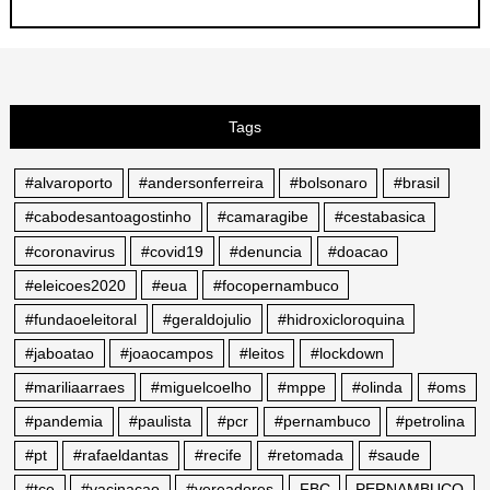
Tags
#alvaroporto
#andersonferreira
#bolsonaro
#brasil
#cabodesantoagostinho
#camaragibe
#cestabasica
#coronavirus
#covid19
#denuncia
#doacao
#eleicoes2020
#eua
#focopernambuco
#fundaoeleitoral
#geraldojulio
#hidroxicloroquina
#jaboatao
#joaocampos
#leitos
#lockdown
#mariliaarraes
#miguelcoelho
#mppe
#olinda
#oms
#pandemia
#paulista
#pcr
#pernambuco
#petrolina
#pt
#rafaeldantas
#recife
#retomada
#saude
#tce
#vacinacao
#vereadores
FBC
PERNAMBUCO