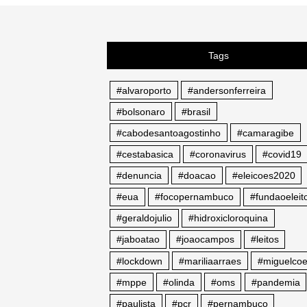
Tags
#alvaroporto
#andersonferreira
#bolsonaro
#brasil
#cabodesantoagostinho
#camaragibe
#cestabasica
#coronavirus
#covid19
#denuncia
#doacao
#eleicoes2020
#eua
#focopernambuco
#fundaoeleito
#geraldojulio
#hidroxicloroquina
#jaboatao
#joaocampos
#leitos
#lockdown
#mariliaarraes
#miguelcoe
#mppe
#olinda
#oms
#pandemia
#paulista
#pcr
#pernambuco