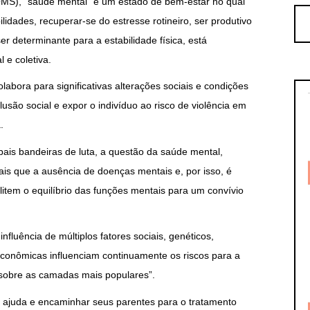
S), “saúde mental” é um estado de bem-estar no qual
lidades, recuperar-se do estresse rotineiro, ser produtivo
r determinante para a estabilidade física, está
 e coletiva.
abora para significativas alterações sociais e condições
usão social e expor o indivíduo ao risco de violência em
.
ipais bandeiras de luta, a questão da saúde mental,
ais que a ausência de doenças mentais e, por isso, é
ilitem o equilíbrio das funções mentais para um convívio
fluência de múltiplos fatores sociais, genéticos,
econômicas influenciam continuamente os riscos para a
o sobre as camadas mais populares”.
r ajuda e encaminhar seus parentes para o tratamento