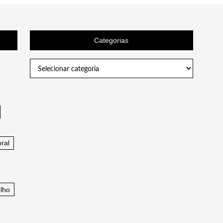
Categorias
Categorias
ral
lho