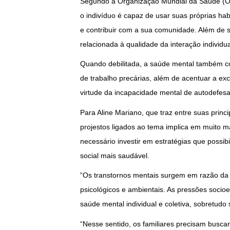
Segundo a Organização Mundial da Saúde (OM
o indivíduo é capaz de usar suas próprias habi
e contribuir com a sua comunidade. Além de se
relacionada à qualidade da interação individual
Quando debilitada, a saúde mental também col
de trabalho precárias, além de acentuar a excl
virtude da incapacidade mental de autodefesa
Para Aline Mariano, que traz entre suas princ
projestos ligados ao tema implica em muito m
necessário investir em estratégias que possib
social mais saudável.
“Os transtornos mentais surgem em razão da in
psicológicos e ambientais. As pressões socio
saúde mental individual e coletiva, sobretud
“Nesse sentido, os familiares precisam busca