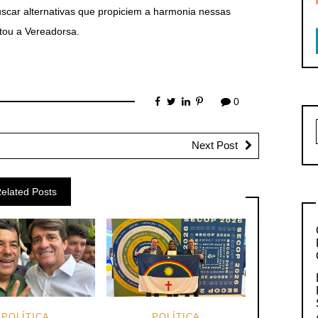
scar alternativas que propiciem a harmonia nessas
tou a Vereadorsa.
0
Next Post
elated Posts
POLÍTICA
POLÍTICA