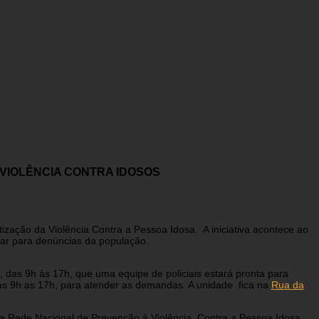
 VIOLÊNCIA CONTRA IDOSOS
ação da Violência Contra a Pessoa Idosa. A iniciativa acontece ao
lar para denúncias da população.
, das 9h às 17h, que uma equipe de policiais estará pronta para
das 9h as 17h, para atender as demandas. A unidade fica na
Rua da
 a Rede Nacional de Prevenção à Violência Contra a Pessoa Idosa