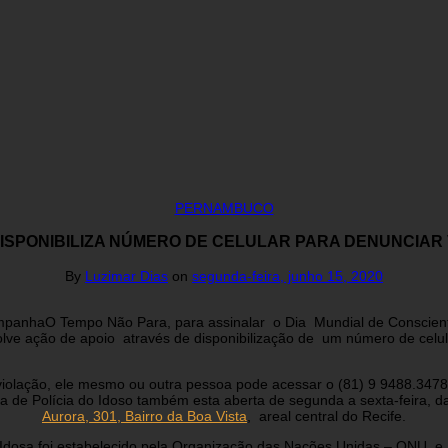
PERNAMBUCO
 DISPONIBILIZA NÚMERO DE CELULAR PARA DENUNCIAR
By
Luzimar Dias
on
segunda-feira, junho 15, 2020
mpanhaO Tempo Não Para, para assinalar o Dia Mundial de Conscientiz
lve ação de apoio através de disponibilização de um número de celu
 violação, ele mesmo ou outra pessoa pode acessar o (81) 9 9488.3478
a de Polícia do Idoso também esta aberta de segunda a sexta-feira, 
Aurora, 301, Bairro da Boa Vista
, areal central do Recife.
Idosa foi estabelecido pela Organização das Nações Unidas – ONU e