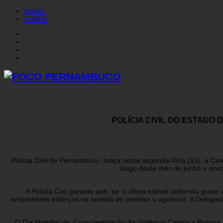
HOME
SOBRE
POLÍCIA CIVIL DO ESTADO
Polícia Civil de Pernambuco lança nesta segunda-feira (15), a Ca
longo deste mês de junho e envo
A Polícia Civil garante que, se o idoso estiver sofrendo grave
empreender esforços no sentido de prender o agressor. A Delegaci
O Dia Mundial de Conscientização da Violência Contra a Pessoa 