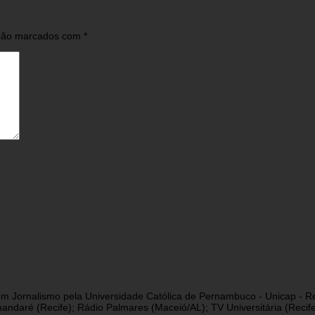
 são marcados com
*
a em Jornalismo pela Universidade Católica de Pernambuco - Unicap - Re
andaré (Recife); Rádio Palmares (Maceió/AL); TV Universitária (Reci