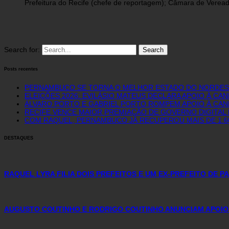
Prefeitura do Recife (chefe de reportagem); Câmara de Vereado
Search for:
Posts recentes
PERNAMBUCO SE TORNA O MELHOR ESTADO DO NORDEST
ELEIÇÕES 2026: EVILÁSIO MATEUS DECLARA APOIO À CA
ÁLVARO PORTO E GABRIEL PORTO ROMPEM APOIO À CAN
RECIFE VENCE MAIOR PREMIAÇÃO DE GOVERNO DIGITAL D
COM RAQUEL, PERNAMBUCO JÁ RECUPEROU MAIS DE 1.
DESTAQUES
RAQUEL LYRA FILIA DOIS PREFEITOS E UM EX-PREFEITO DE 
AUGUSTO COUTINHO E RODRIGO COUTINHO ANUNCIAM APOIO