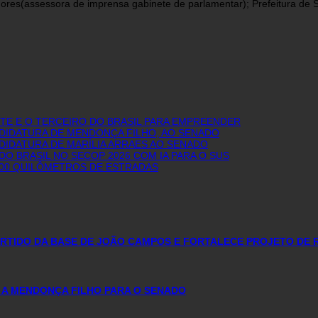
res(assessora de imprensa gabinete de parlamentar); Prefeitura de São
E E O TERCEIRO DO BRASIL PARA EMPREENDER
NDIDATURA DE MENDONÇA FILHO, AO SENADO
DIDATURA DE MARÍLIA ARRAES AO SENADO
O BRASIL NO SECOP 2026 COM IA PARA O SUS
600 QUILÔMETROS DE ESTRADAS
PARTIDO DA BASE DE JOÃO CAMPOS E FORTALECE PROJETO DE 
 A MENDONÇA FILHO PARA O SENADO