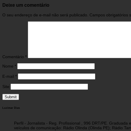
Deixe um comentário
O seu endereço de e-mail não será publicado.
Campos obrigatórios
Comentário
*
Nome
*
E-mail
*
Site
Luzimar Dias
Perfil - Jornalista - Reg. Profissional , 996 DRT/PE. Graduad
veículos de comunicação: Rádio Olinda (Olinda PE); Rádio Tam