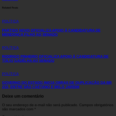
Related Posts
POLÍTICA
PARTIDO NOVO OFICIALIZA APOIO À CANDIDATURA DE
MENDONÇA FILHO AO SENADO
POLÍTICA
RODRIGO PINHEIRO OFICIALIZA APOIO À CANDIDATURA DE
TÚLIO GADÊLHA AO SENADO
POLÍTICA
GOVERNO DO ESTADO INICIA OBRAS DE DUPLICAÇÃO DA BR
232, ENTRE SÃO CAETANO E BELO JARDIM
Deixe um comentário
O seu endereço de e-mail não será publicado.
Campos obrigatórios
são marcados com
*