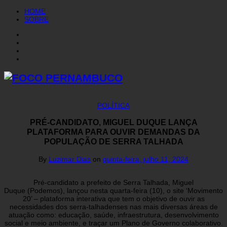
HOME
SOBRE
POLÍTICA
PRÉ-CANDIDATO, MIGUEL DUQUE LANÇA
PLATAFORMA PARA OUVIR DEMANDAS DA
POPULAÇÃO DE SERRA TALHADA
By
Luzimar Dias
on
quinta-feira, julho 11, 2024
Pré-candidato a prefeito de Serra Talhada, Miguel
Duque (Podemos), lançou nesta quarta-feira (10), o site ‘Movimento
20’ – plataforma interativa que tem o objetivo de ouvir as
necessidades dos serra-talhadenses nas mais diversas áreas de
atuação como: educação, saúde, infraestrutura, desenvolvimento
social e meio ambiente, e traçar um Plano de Governo colaborativo.