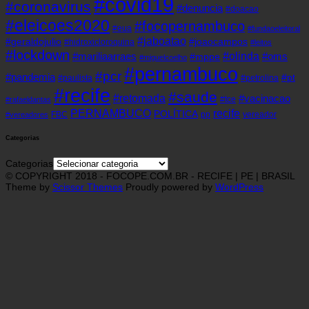
#covid19
#coronavirus
#denuncia
#doacao
#eleicoes2020
#focopernambuco
#eua
#fundaoeleitoral
#jaboatao
#geraldojulio
#joaocampos
#hidroxicloroquina
#leitos
#lockdown
#olinda
#mariliaarraes
#oms
#mppe
#miguelcoelho
#pernambuco
#pcr
#pandemia
#pt
#paulista
#petrolina
#recife
#saude
#retomada
#vacinacao
#tce
#rafaeldantas
recife
PERNAMBUCO
POLÍTICA
FBC
pp
vereador
#vereadores
Categorias
Categorias
© COPYRIGHT 2018 - FOCOPE.COM.BR - RECIFE | PE | BRASIL
Theme by
Scissor Themes
Proudly powered by
WordPress