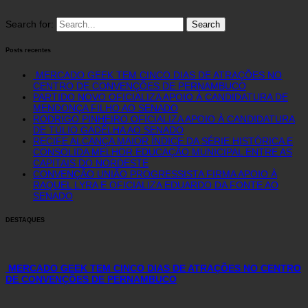
Search for:
Posts recentes
MERCADO GEEK TEM CINCO DIAS DE ATRAÇÕES NO
CENTRO DE CONVENÇÕES DE PERNAMBUCO
PARTIDO NOVO OFICIALIZA APOIO À CANDIDATURA DE
MENDONÇA FILHO AO SENADO
RODRIGO PINHEIRO OFICIALIZA APOIO À CANDIDATURA
DE TÚLIO GADÊLHA AO SENADO
RECIFE ALCANÇA MAIOR ÍNDICE DA SÉRIE HISTÓRICA E
CONSOLIDA MELHOR EDUCAÇÃO MUNICIPAL ENTRE AS
CAPITAIS DO NORDESTE
CONVENÇÃO UNIÃO PROGRESSISTA FIRMA APOIO À
RAQUEL LYRA E OFICIALIZA EDUARDO DA FONTE AO
SENADO
DESTAQUES
MERCADO GEEK TEM CINCO DIAS DE ATRAÇÕES NO CENTRO
DE CONVENÇÕES DE PERNAMBUCO