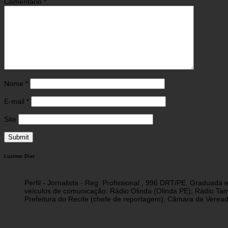
Comentário
*
Nome
*
E-mail
*
Site
Luzimar Dias
Perfil - Jornalista - Reg. Profissional , 996 DRT/PE. Graduad
veículos de comunicação: Rádio Olinda (Olinda PE); Rádio Tam
Prefeitura do Recife (chefe de reportagem); Câmara de Vereado