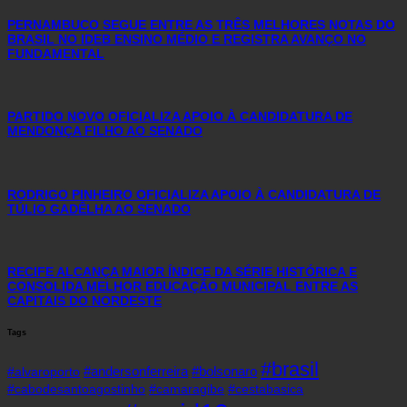
PERNAMBUCO SEGUE ENTRE AS TRÊS MELHORES NOTAS DO
BRASIL NO IDEB ENSINO MÉDIO E REGISTRA AVANÇO NO
FUNDAMENTAL
PARTIDO NOVO OFICIALIZA APOIO À CANDIDATURA DE
MENDONÇA FILHO AO SENADO
RODRIGO PINHEIRO OFICIALIZA APOIO À CANDIDATURA DE
TÚLIO GADÊLHA AO SENADO
RECIFE ALCANÇA MAIOR ÍNDICE DA SÉRIE HISTÓRICA E
CONSOLIDA MELHOR EDUCAÇÃO MUNICIPAL ENTRE AS
CAPITAIS DO NORDESTE
Tags
#brasil
#andersonferreira
#bolsonaro
#alvaroporto
#cabodesantoagostinho
#camaragibe
#cestabasica