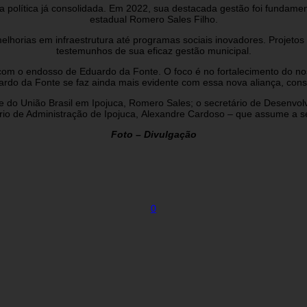
ra política já consolidada. Em 2022, sua destacada gestão foi fundam
estadual Romero Sales Filho.
melhorias em infraestrutura até programas sociais inovadores. Projet
testemunhos de sua eficaz gestão municipal.
 com o endosso de Eduardo da Fonte. O foco é no fortalecimento do no
Eduardo da Fonte se faz ainda mais evidente com essa nova aliança, con
te do União Brasil em Ipojuca, Romero Sales; o secretário de Desenvol
rio de Administração de Ipojuca, Alexandre Cardoso – que assume a se
Foto – Divulgação
0