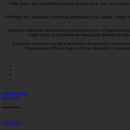
Célia Sales, que administra Ipojuca há seis anos, tem uma carrei
A Prefeita tem realizado mudanças significativas na cidade, desde 
“Estamos realizando esta aliança estratégica com o Progressistas
Célia Sales. A habilidade de articulação política de 
Estiveram presentes no ato o secretário de governo e presiden
Progressista (PP) em Ipojuca, Puran Medeiros; o secretá
Previous Post
Next Post
Related Posts
POLÍTICA