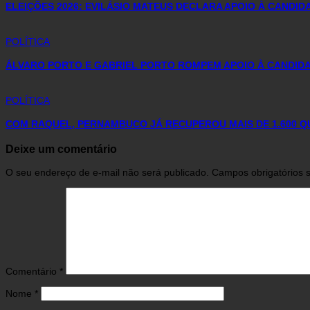
ELEIÇÕES 2026: EVILÁSIO MATEUS DECLARA APOIO À CANDI
POLÍTICA
ÁLVARO PORTO E GABRIEL PORTO ROMPEM APOIO À CANDIDA
POLÍTICA
COM RAQUEL, PERNAMBUCO JÁ RECUPEROU MAIS DE 1.600 
Deixe um comentário
O seu endereço de e-mail não será publicado.
Campos obrigatórios
Comentário
*
Nome
*