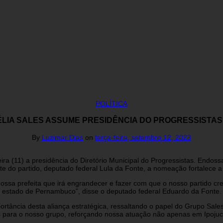
POLÍTICA
ÉLIA SALES ASSUME PRESIDÊNCIA DO PROGRESSISTAS
By
Luzimar Dias
on
terça-feira, setembro 12, 2023
eira (11) a presidência do Diretório Municipal do Progressistas. Endos
e do partido, deputado federal Lula da Fonte, a nomeação fortalece a
nossa prefeita que irá engrandecer e fazer com que o nosso partido c
estado de Pernambuco”, disse o deputado federal Eduardo da Fonte.
rtância desta aliança estratégica, ressaltando o papel do Grupo Sale
s para o nosso grupo, reforçando nossa atuação não apenas em Ipoj