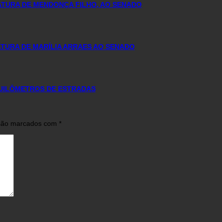
DATURA DE MENDONÇA FILHO, AO SENADO
TURA DE MARÍLIA ARRAES AO SENADO
QUILÔMETROS DE ESTRADAS
 são marcados com
*