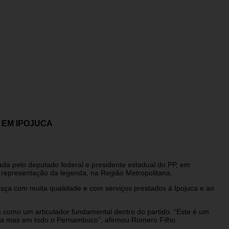
 EM IPOJUCA
sada pelo deputado federal e presidente estadual do PP, em
 representação da legenda, na Região Metropolitana.
resça com muita qualidade e com serviços prestados à Ipojuca e ao
s como um articulador fundamental dentro do partido. “Este é um
uca mas em todo o Pernambuco”, afirmou Romero Filho.