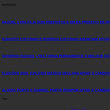
DESTAQUES
RAQUEL LYRA FILIA DOIS PREFEITOS E UM EX-PREFEITO DE 
AUGUSTO COUTINHO E RODRIGO COUTINHO ANUNCIAM APOIO
GOVERNO RAQUEL LYRA TORNA PERNAMBUCO O MELHOR ESTA
ELEIÇÕES 2026: EVILÁSIO MATEUS DECLARA APOIO À CANDI
ÁLVARO PORTO E GABRIEL PORTO ROMPEM APOIO À CANDIDA
Tags