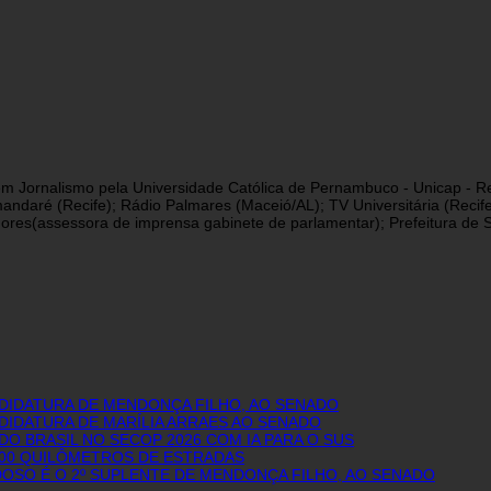
a em Jornalismo pela Universidade Católica de Pernambuco - Unicap - Re
andaré (Recife); Rádio Palmares (Maceió/AL); TV Universitária (Reci
res(assessora de imprensa gabinete de parlamentar); Prefeitura de São
NDIDATURA DE MENDONÇA FILHO, AO SENADO
DIDATURA DE MARÍLIA ARRAES AO SENADO
O BRASIL NO SECOP 2026 COM IA PARA O SUS
600 QUILÔMETROS DE ESTRADAS
DOSO É O 2º SUPLENTE DE MENDONÇA FILHO, AO SENADO