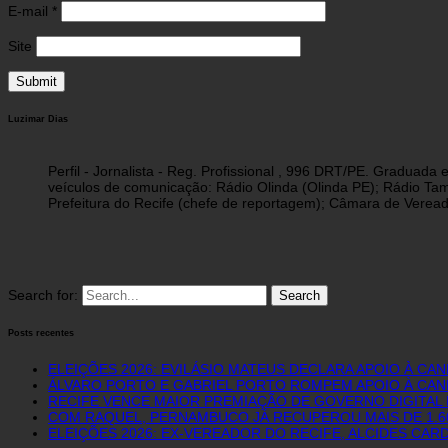
E-mail
*
Site
Luzimar Dias
Perfil - Jornalista - Reg. Profissional , 996 DRT/PE. Graduad
veículos de comunicação: Rádio Olinda (Olinda PE); Rádio Tam
Prefeitura do Recife (chefe de reportagem); Câmara de Vereado
Search for:
Posts recentes
ELEIÇÕES 2026: EVILÁSIO MATEUS DECLARA APOIO À CA
ÁLVARO PORTO E GABRIEL PORTO ROMPEM APOIO À CAN
RECIFE VENCE MAIOR PREMIAÇÃO DE GOVERNO DIGITAL D
COM RAQUEL, PERNAMBUCO JÁ RECUPEROU MAIS DE 1.
ELEIÇÕES 2026: EX-VEREADOR DO RECIFE, ALCIDES CAR