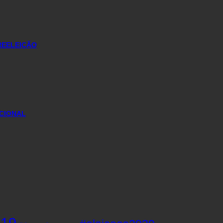
REELEIÇÃO
CIONAL
d19