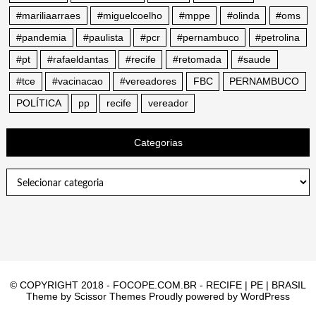
#mariliaarraes
#miguelcoelho
#mppe
#olinda
#oms
#pandemia
#paulista
#pcr
#pernambuco
#petrolina
#pt
#rafaeldantas
#recife
#retomada
#saude
#tce
#vacinacao
#vereadores
FBC
PERNAMBUCO
POLÍTICA
pp
recife
vereador
Categorias
Categorias
© COPYRIGHT 2018 - FOCOPE.COM.BR - RECIFE | PE | BRASIL
Theme by
Scissor Themes
Proudly powered by
WordPress