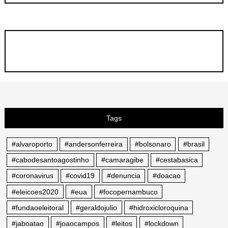
Tags
#alvaroporto
#andersonferreira
#bolsonaro
#brasil
#cabodesantoagostinho
#camaragibe
#cestabasica
#coronavirus
#covid19
#denuncia
#doacao
#eleicoes2020
#eua
#focopernambuco
#fundaoeleitoral
#geraldojulio
#hidroxicloroquina
#jaboatao
#joaocampos
#leitos
#lockdown