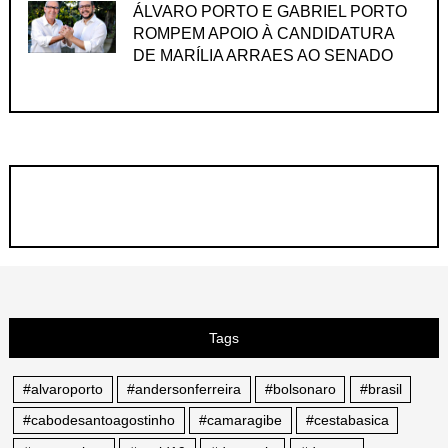
ÁLVARO PORTO E GABRIEL PORTO
ROMPEM APOIO À CANDIDATURA
DE MARÍLIA ARRAES AO SENADO
Tags
#alvaroporto
#andersonferreira
#bolsonaro
#brasil
#cabodesantoagostinho
#camaragibe
#cestabasica