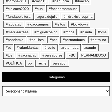
#coronavirus
#covid19
#denuncia
#doacao
#eleicoes2020
#eua
#focopernambuco
#fundaoeleitoral
#geraldojulio
#hidroxicloroquina
#jaboatao
#joaocampos
#leitos
#lockdown
#mariliaarraes
#miguelcoelho
#mppe
#olinda
#oms
#pandemia
#paulista
#pcr
#pernambuco
#petrolina
#pt
#rafaeldantas
#recife
#retomada
#saude
#tce
#vacinacao
#vereadores
FBC
PERNAMBUCO
POLÍTICA
pp
recife
vereador
Categorias
Categorias