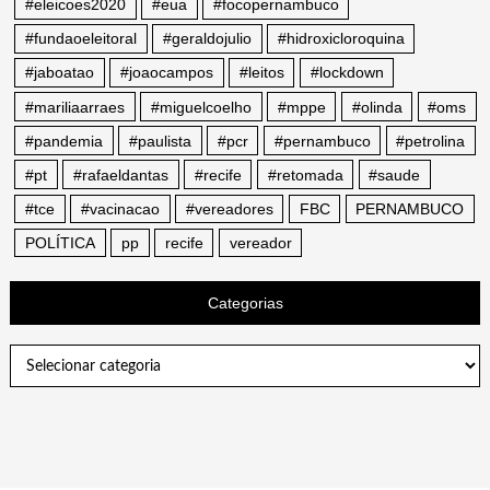
#eleicoes2020
#eua
#focopernambuco
#fundaoeleitoral
#geraldojulio
#hidroxicloroquina
#jaboatao
#joaocampos
#leitos
#lockdown
#mariliaarraes
#miguelcoelho
#mppe
#olinda
#oms
#pandemia
#paulista
#pcr
#pernambuco
#petrolina
#pt
#rafaeldantas
#recife
#retomada
#saude
#tce
#vacinacao
#vereadores
FBC
PERNAMBUCO
POLÍTICA
pp
recife
vereador
Categorias
Categorias