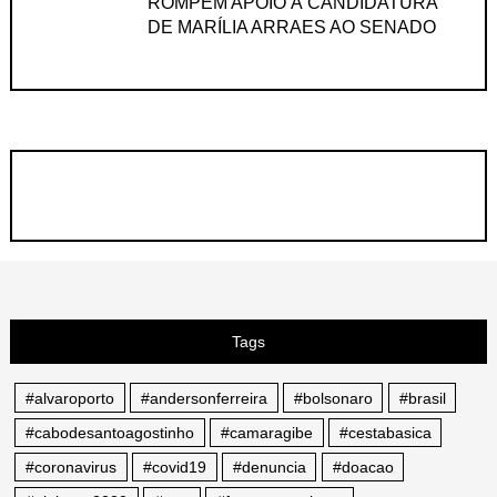
ROMPEM APOIO À CANDIDATURA
DE MARÍLIA ARRAES AO SENADO
Tags
#alvaroporto
#andersonferreira
#bolsonaro
#brasil
#cabodesantoagostinho
#camaragibe
#cestabasica
#coronavirus
#covid19
#denuncia
#doacao