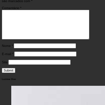
são marcados com
*
Comentário
*
Nome
*
E-mail
*
Site
Luzimar Dias