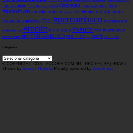
#jaboatao
#geraldojulio
#joaocampos
#hidroxicloroquina
#leitos
#lockdown
#olinda
#mariliaarraes
#oms
#mppe
#miguelcoelho
#pernambuco
#pcr
#pandemia
#pt
#paulista
#petrolina
#recife
#saude
#retomada
#vacinacao
#tce
#rafaeldantas
recife
PERNAMBUCO
POLÍTICA
FBC
pp
vereador
#vereadores
Categorias
Categorias
© COPYRIGHT 2018 - FOCOPE.COM.BR - RECIFE | PE | BRASIL
Theme by
Scissor Themes
Proudly powered by
WordPress