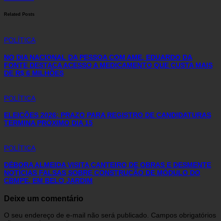
Related Posts
POLÍTICA
NO DIA NACIONAL DA PESSOA COM AME, EDUARDO DA
FONTE DESTACA ACESSO A MEDICAMENTO QUE CUSTA MAIS
DE R$ 6 MILHÕES
POLÍTICA
ELEIÇÕES 2026: PRAZO PARA REGISTRO DE CANDIDATURAS
TERMINA PRÓXIMO DIA 15
POLÍTICA
DÉBORA ALMEIDA VISITA CANTEIRO DE OBRAS E DESMENTE
NOTÍCIAS FALSAS SOBRE CONSTRUÇÃO DE MÓDULO DO
CBMPE, EM BELO JARDIM
Deixe um comentário
O seu endereço de e-mail não será publicado.
Campos obrigatórios