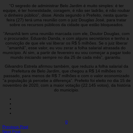
“O segredo de administrar Belo Jardim é muito simples: é ter
equipe, é ter honestidade, coragem, é não ser ladrão, é não roubar
o dinheiro público”, disse. Ainda segundo o Prefeito, nesta quarta-
feira (27) terá uma reunião com o juiz Douglas José, para tratar
sobre os recursos públicos da cidade que estão bloqueados.
“Amanhã tem uma reunião marcada com ele, Doutor Douglas, com
o procurador, Eduardo Danda, e com alguns secretários e tenho a
convicção de que ele vai liberar os R$ 5 milhões. Se o juiz liberar
“amanhã”, esse valor, eu vou zerar a folha salarial atrasada do
município. Aí sim, a partir de fevereiro eu vou começar a pagar todo
mundo iniciando sempre no dia 25 de cada mês”, garantiu.
Gilvandro Estrela afirmou também, que reduziu a folha salarial da
Prefeitura de Belo Jardim, que chegou a R$ 14 milhões no
passado, para menos de R$ 7 milhões e com o valor economizado
“a população já percebe a diferença”. Prefeito foi eleito no dia 15 de
novembro de 2020, com a maior votação (22.145 votos), da história
do município.
0
Previous Post
Next Post