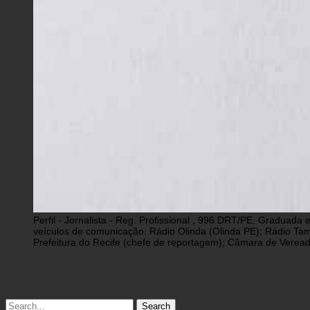
Perfil - Jornalista - Reg. Profissional , 996 DRT/PE. Graduad
veículos de comunicação: Rádio Olinda (Olinda PE); Rádio Tam
Prefeitura do Recife (chefe de reportagem); Câmara de Vereado
Search