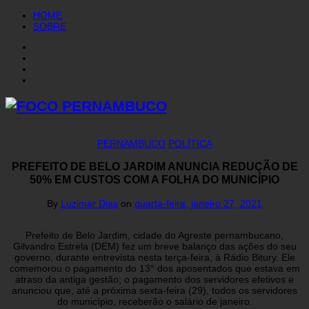
HOME
SOBRE
PERNAMBUCO
POLÍTICA
PREFEITO DE BELO JARDIM ANUNCIA REDUÇÃO DE
50% EM CUSTOS COM A FOLHA DO MUNICÍPIO
By
Luzimar Dias
on
quarta-feira, janeiro 27, 2021
Prefeito de Belo Jardim, cidade do Agreste pernambucano,
Gilvandro Estrela (DEM) fez um breve balanço das ações do seu
governo, durante entrevista nesta terça-feira, à Rádio Bitury. Ele
comemorou o pagamento do 13° dos aposentados que estava em
atraso da antiga gestão; o pagamento dos servidores efetivos e
anunciou que, até a próxima sexta-feira (29), todos os servidores
do município, receberão o salário de janeiro.