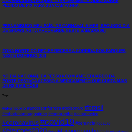
GOVERNADORA RAQUEL LYRA DESMENTE VÍDEO SOBRE
PEDIDO DE PIX PARA SUA CAMPANHA
PERNAMBUCO MEU PAÍS: DE CARNAVAL A MPB, SEGUNDO DIA
DE SHOWS AGITA ARCOVERDE NESTE SÁBADO(08)
ZONA NORTE DO RECIFE RECEBE A CORRIDA DOS PARQUES,
NESTE DOMINGO (08)
NO DIA NACIONAL DA PESSOA COM AME, EDUARDO DA
FONTE DESTACA ACESSO A MEDICAMENTO QUE CUSTA MAIS
DE R$ 6 MILHÕES
Tags
#brasil
#andersonferreira
#bolsonaro
#alvaroporto
#cabodesantoagostinho
#camaragibe
#cestabasica
#covid19
#coronavirus
#denuncia
#doacao
#eleicoes2020
#focopernambuco
#eua
#fundaoeleitoral