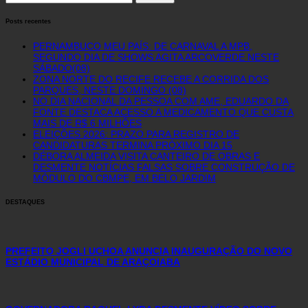
for:
Posts recentes
PERNAMBUCO MEU PAÍS: DE CARNAVAL A MPB,
SEGUNDO DIA DE SHOWS AGITA ARCOVERDE NESTE
SÁBADO(08)
ZONA NORTE DO RECIFE RECEBE A CORRIDA DOS
PARQUES, NESTE DOMINGO (08)
NO DIA NACIONAL DA PESSOA COM AME, EDUARDO DA
FONTE DESTACA ACESSO A MEDICAMENTO QUE CUSTA
MAIS DE R$ 6 MILHÕES
ELEIÇÕES 2026: PRAZO PARA REGISTRO DE
CANDIDATURAS TERMINA PRÓXIMO DIA 15
DÉBORA ALMEIDA VISITA CANTEIRO DE OBRAS E
DESMENTE NOTÍCIAS FALSAS SOBRE CONSTRUÇÃO DE
MÓDULO DO CBMPE, EM BELO JARDIM
DESTAQUES
PREFEITO JOGLI UCHOA ANUNCIA INAUGURAÇÃO DO NOVO
ESTÁDIO MUNICIPAL DE ARAÇOIABA