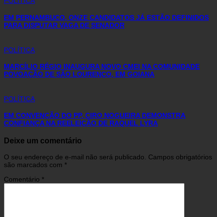
POLÍTICA
EM PERNAMBUCO, ONZE CANDIDATOS JÁ ESTÃO DEFINIDOS
PARA DISPUTAR VAGA DE SENADOR
POLÍTICA
MARCÍLIO RÉGIO INAUGURA NOVO CMEI NA COMUNIDADE
POVOAÇÃO DE SÃO LOURENÇO, EM GOIANA
POLÍTICA
EM CONVENÇÃO DO PP, CIRO NOGUEIRA DEMONSTRA
CONFIANÇA NA REELEIÇÃO DE RAQUEL LYRA
Deixe um comentário
O seu endereço de e-mail não será publicado.
Campos obrigatórios
são marcados com
*
Comentário
*