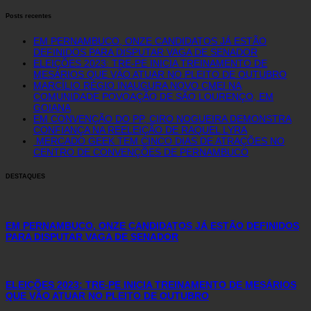
Posts recentes
EM PERNAMBUCO, ONZE CANDIDATOS JÁ ESTÃO
DEFINIDOS PARA DISPUTAR VAGA DE SENADOR
ELEIÇÕES 2023: TRE-PE INICIA TREINAMENTO DE
MESÁRIOS QUE VÃO ATUAR NO PLEITO DE OUTUBRO
MARCÍLIO RÉGIO INAUGURA NOVO CMEI NA
COMUNIDADE POVOAÇÃO DE SÃO LOURENÇO, EM
GOIANA
EM CONVENÇÃO DO PP, CIRO NOGUEIRA DEMONSTRA
CONFIANÇA NA REELEIÇÃO DE RAQUEL LYRA
MERCADO GEEK TEM CINCO DIAS DE ATRAÇÕES NO
CENTRO DE CONVENÇÕES DE PERNAMBUCO
DESTAQUES
EM PERNAMBUCO, ONZE CANDIDATOS JÁ ESTÃO DEFINIDOS
PARA DISPUTAR VAGA DE SENADOR
ELEIÇÕES 2023: TRE-PE INICIA TREINAMENTO DE MESÁRIOS
QUE VÃO ATUAR NO PLEITO DE OUTUBRO