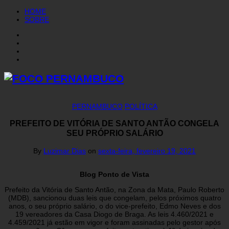
HOME
SOBRE
PERNAMBUCO
POLÍTICA
PREFEITO DE VITÓRIA DE SANTO ANTÃO CONGELA
SEU PRÓPRIO SALÁRIO
By
Luzimar Dias
on
sexta-feira, fevereiro 19, 2021
Blog Ponto de Vista
Prefeito da Vitória de Santo Antão, na Zona da Mata, Paulo Roberto
(MDB), sancionou duas leis que congelam, pelos próximos quatro
anos, o seu próprio salário, o do vice-prefeito, Edmo Neves e dos
19 vereadores da Casa Diogo de Braga. As leis 4.460/2021 e
4.459/2021 já estão em vigor e foram assinadas pelo gestor após