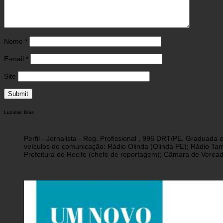
Nome
*
E-mail
*
Site
Luzimar Dias
Perfil - Jornalista - Reg. Profissional , 996 DRT/PE. Graduad
veículos de comunicação: Rádio Olinda (Olinda PE); Rádio Tam
Prefeitura do Recife (chefe de reportagem); Câmara de Vereado