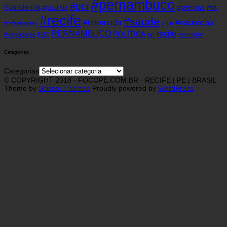
#pernambuco
#pcr
#pandemia
#pt
#paulista
#petrolina
#recife
#saude
#retomada
#vacinacao
#tce
#rafaeldantas
recife
PERNAMBUCO
POLÍTICA
FBC
pp
vereador
#vereadores
Categorias
Categorias
© COPYRIGHT 2018 - FOCOPE.COM.BR - RECIFE | PE | BRASIL
Theme by
Scissor Themes
Proudly powered by
WordPress