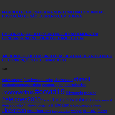
MARCÍLIO RÉGIO INAUGURA NOVO CMEI NA COMUNIDADE
POVOAÇÃO DE SÃO LOURENÇO, EM GOIANA
EM CONVENÇÃO DO PP, CIRO NOGUEIRA DEMONSTRA
CONFIANÇA NA REELEIÇÃO DE RAQUEL LYRA
MERCADO GEEK TEM CINCO DIAS DE ATRAÇÕES NO CENTRO
DE CONVENÇÕES DE PERNAMBUCO
Tags
#brasil
#andersonferreira
#bolsonaro
#alvaroporto
#cabodesantoagostinho
#camaragibe
#cestabasica
#covid19
#coronavirus
#denuncia
#doacao
#eleicoes2020
#focopernambuco
#eua
#fundaoeleitoral
#jaboatao
#geraldojulio
#joaocampos
#hidroxicloroquina
#leitos
#lockdown
#olinda
#mariliaarraes
#oms
#mppe
#miguelcoelho