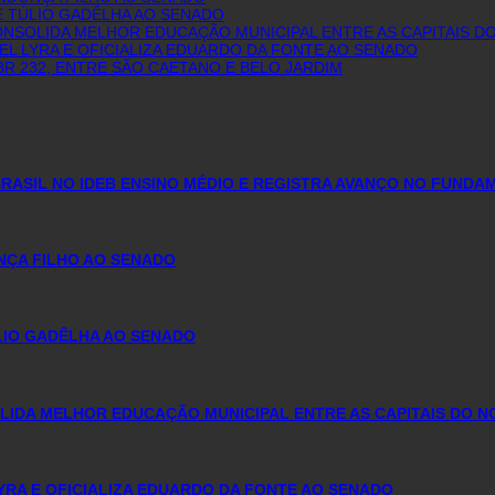
E TÚLIO GADÊLHA AO SENADO
 CONSOLIDA MELHOR EDUCAÇÃO MUNICIPAL ENTRE AS CAPITAIS 
L LYRA E OFICIALIZA EDUARDO DA FONTE AO SENADO
R 232, ENTRE SÃO CAETANO E BELO JARDIM
ASIL NO IDEB ENSINO MÉDIO E REGISTRA AVANÇO NO FUNDA
NÇA FILHO AO SENADO
ÚLIO GADÊLHA AO SENADO
SOLIDA MELHOR EDUCAÇÃO MUNICIPAL ENTRE AS CAPITAIS DO 
YRA E OFICIALIZA EDUARDO DA FONTE AO SENADO