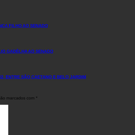
NÇA FILHO AO SENADO
ÚLIO GADÊLHA AO SENADO
32, ENTRE SÃO CAETANO E BELO JARDIM
 são marcados com
*