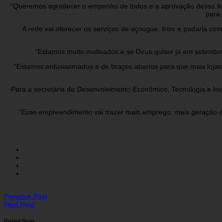
“Queremos agradecer o empenho de todos e a aprovação dessa licen
para 
A rede vai oferecer os serviços de açougue, frios e padaria co
“Estamos muito motivados e se Deus quiser já em setembro a
“Estamos entusiasmados e de braços abertos para que mais lojas
Para a secretária de Desenvolvimento Econômico, Tecnologia e Inov
“Esse empreendimento vai trazer mais emprego, mais geração d
Previous Post
Next Post
Related Posts