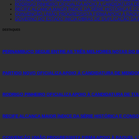
RODRIGO PINHEIRO OFICIALIZA APOIO À CANDIDATURA D
RECIFE ALCANÇA MAIOR ÍNDICE DA SÉRIE HISTÓRICA E
CONVENÇÃO UNIÃO PROGRESSISTA FIRMA APOIO À RAQUE
GOVERNO DO ESTADO INICIA OBRAS DE DUPLICAÇÃO DA B
DESTAQUES
PERNAMBUCO SEGUE ENTRE AS TRÊS MELHORES NOTAS DO BR
PARTIDO NOVO OFICIALIZA APOIO À CANDIDATURA DE MENDO
RODRIGO PINHEIRO OFICIALIZA APOIO À CANDIDATURA DE T
RECIFE ALCANÇA MAIOR ÍNDICE DA SÉRIE HISTÓRICA E CON
CONVENÇÃO UNIÃO PROGRESSISTA FIRMA APOIO À RAQUEL L