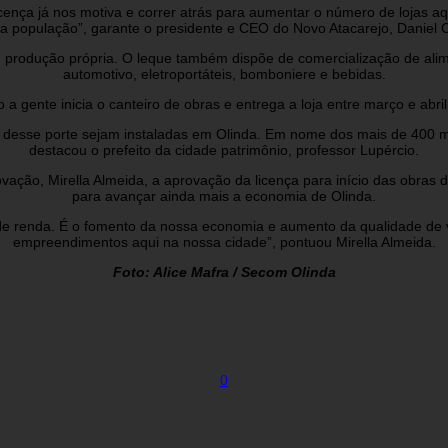
ça já nos motiva e correr atrás para aumentar o número de lojas aqui 
a população”, garante o presidente e CEO do Novo Atacarejo, Daniel 
m produção própria. O leque também dispõe de comercialização de alime
automotivo, eletroportáteis, bomboniere e bebidas.
 gente inicia o canteiro de obras e entrega a loja entre março e abril
 desse porte sejam instaladas em Olinda. Em nome dos mais de 400 mi
destacou o prefeito da cidade patrimônio, professor Lupércio.
ação, Mirella Almeida, a aprovação da licença para início das obras 
para avançar ainda mais a economia de Olinda.
e renda. É o fomento da nossa economia e aumento da qualidade de vi
empreendimentos aqui na nossa cidade”, pontuou Mirella Almeida.
Foto: Alice Mafra / Secom Olinda
0