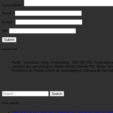
Comentário
*
Nome
*
E-mail
*
Site
Luzimar Dias
Perfil - Jornalista - Reg. Profissional , 996 DRT/PE. Graduad
veículos de comunicação: Rádio Olinda (Olinda PE); Rádio Tam
Prefeitura do Recife (chefe de reportagem); Câmara de Vereado
Search
for:
Posts recentes
PARTIDO NOVO OFICIALIZA APOIO À CANDIDATURA DE M