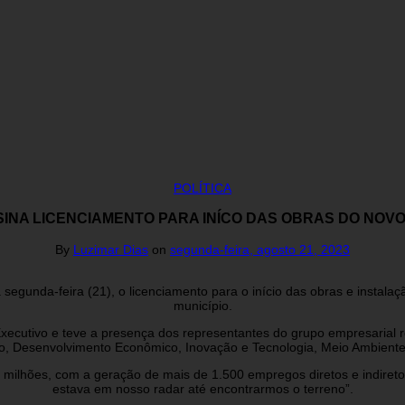
POLÍTICA
SINA LICENCIAMENTO PARA INÍCO DAS OBRAS DO NOVO
By
Luzimar Dias
on
segunda-feira, agosto 21, 2023
a segunda-feira (21), o licenciamento para o início das obras e instal
município.
Executivo e teve a presença dos representantes do grupo empresarial r
no, Desenvolvimento Econômico, Inovação e Tecnologia, Meio Ambient
milhões, com a geração de mais de 1.500 empregos diretos e indiret
estava em nosso radar até encontrarmos o terreno”.