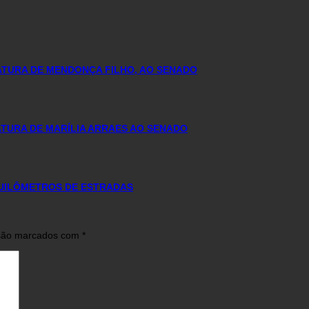
DATURA DE MENDONÇA FILHO, AO SENADO
TURA DE MARÍLIA ARRAES AO SENADO
QUILÔMETROS DE ESTRADAS
 são marcados com
*