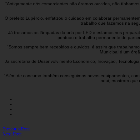
“Antigamente nós comerciantes não éramos ouvidos, não tínhamos v
O prefeito Lupércio, enfatizou o cuidado em colaborar permanentem
trabalho que fazemos na segu
Já trocamos as lâmpadas da orla por LED e estamos nos preparati
pontuou o trabalho permanente de parcer
“Somos sempre bem recebidos e ouvidos, é assim que trabalhamos
Municipal é um órgã
Já secretária de Desenvolvimento Econômico, Inovação, Tecnologia 
“Além de concurso também conseguimos novos equipamentos, como no
aqui, mostram que 
Previous Post
Next Post