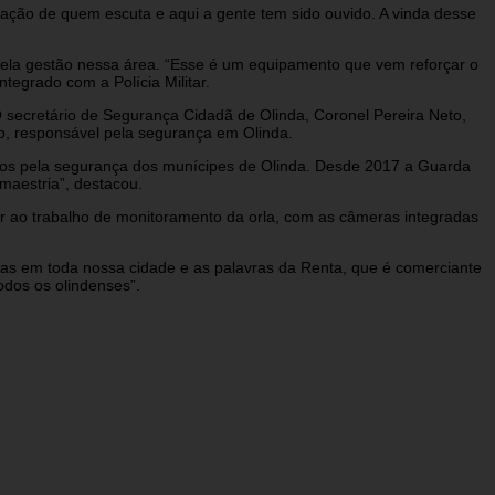
ação de quem escuta e aqui a gente tem sido ouvido. A vinda desse
 pela gestão nessa área. “Esse é um equipamento que vem reforçar o
egrado com a Polícia Militar.
 secretário de Segurança Cidadã de Olinda, Coronel Pereira Neto,
o, responsável pela segurança em Olinda.
mos pela segurança dos munícipes de Olinda. Desde 2017 a Guarda
maestria”, destacou.
ar ao trabalho de monitoramento da orla, com as câmeras integradas
as em toda nossa cidade e as palavras da Renta, que é comerciante
dos os olindenses”.