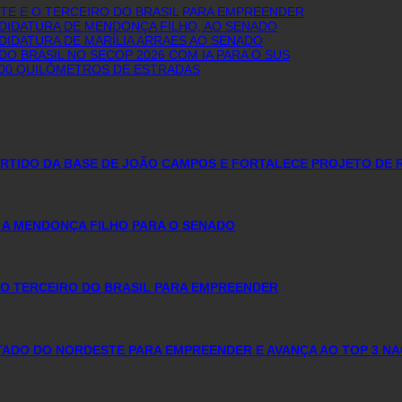
E E O TERCEIRO DO BRASIL PARA EMPREENDER
NDIDATURA DE MENDONÇA FILHO, AO SENADO
DIDATURA DE MARÍLIA ARRAES AO SENADO
O BRASIL NO SECOP 2026 COM IA PARA O SUS
600 QUILÔMETROS DE ESTRADAS
PARTIDO DA BASE DE JOÃO CAMPOS E FORTALECE PROJETO DE 
 A MENDONÇA FILHO PARA O SENADO
O TERCEIRO DO BRASIL PARA EMPREENDER
DO DO NORDESTE PARA EMPREENDER E AVANÇA AO TOP 3 NA