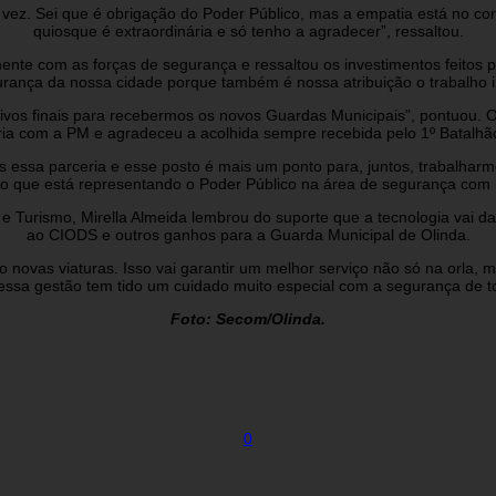
ez. Sei que é obrigação do Poder Público, mas a empatia está no cor
quiosque é extraordinária e só tenho a agradecer”, ressaltou.
ente com as forças de segurança e ressaltou os investimentos feitos
rança da nossa cidade porque também é nossa atribuição o trabalho int
vos finais para recebermos os novos Guardas Municipais”, pontuou. O
ia com a PM e agradeceu a acolhida sempre recebida pelo 1º Batalhã
 essa parceria e esse posto é mais um ponto para, juntos, trabalhar
o que está representando o Poder Público na área de segurança com 
e Turismo, Mirella Almeida lembrou do suporte que a tecnologia vai d
ao CIODS e outros ganhos para a Guarda Municipal de Olinda.
vas viaturas. Isso vai garantir um melhor serviço não só na orla, m
essa gestão tem tido um cuidado muito especial com a segurança de to
Foto: Secom/Olinda.
0