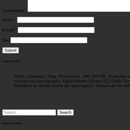
Comentário
*
Nome
*
E-mail
*
Site
Luzimar Dias
Perfil - Jornalista - Reg. Profissional , 996 DRT/PE. Graduad
veículos de comunicação: Rádio Olinda (Olinda PE); Rádio Tam
Prefeitura do Recife (chefe de reportagem); Câmara de Vereado
Search
for:
Posts recentes