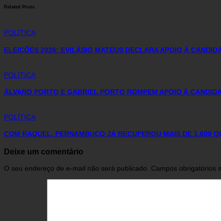
Related Posts
POLÍTICA
ELEIÇÕES 2026: EVILÁSIO MATEUS DECLARA APOIO À CANDI
POLÍTICA
ÁLVARO PORTO E GABRIEL PORTO ROMPEM APOIO À CANDIDA
POLÍTICA
COM RAQUEL, PERNAMBUCO JÁ RECUPEROU MAIS DE 1.600 
Deixe um comentário
O seu endereço de e-mail não será publicado.
Campos obrigatórios