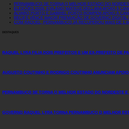
PERNAMBUCO SE TORNA O MELHOR ESTADO DO NORDEST
ELEIÇÕES 2026: EVILÁSIO MATEUS DECLARA APOIO À CA
ÁLVARO PORTO E GABRIEL PORTO ROMPEM APOIO À CAN
RECIFE VENCE MAIOR PREMIAÇÃO DE GOVERNO DIGITAL D
COM RAQUEL, PERNAMBUCO JÁ RECUPEROU MAIS DE 1.
DESTAQUES
RAQUEL LYRA FILIA DOIS PREFEITOS E UM EX-PREFEITO DE 
AUGUSTO COUTINHO E RODRIGO COUTINHO ANUNCIAM APOIO
PERNAMBUCO SE TORNA O MELHOR ESTADO DO NORDESTE E 
GOVERNO RAQUEL LYRA TORNA PERNAMBUCO O MELHOR ESTA