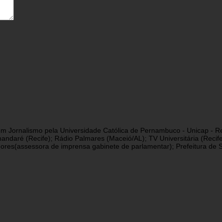
a em Jornalismo pela Universidade Católica de Pernambuco - Unicap - Re
andaré (Recife); Rádio Palmares (Maceió/AL); TV Universitária (Reci
res(assessora de imprensa gabinete de parlamentar); Prefeitura de São