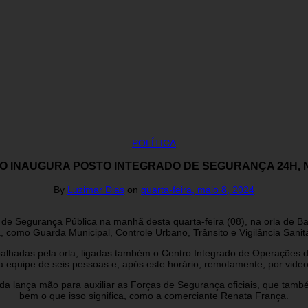
POLÍTICA
O INAUGURA POSTO INTEGRADO DE SEGURANÇA 24H, 
By
Luzimar Dias
on
quarta-feira, maio 8, 2024
do de Segurança Pública na manhã desta quarta-feira (08), na orla de 
, como Guarda Municipal, Controle Urbano, Trânsito e Vigilância Sanitá
lhadas pela orla, ligadas também o Centro Integrado de Operações de
 equipe de seis pessoas e, após este horário, remotamente, por vide
inda lança mão para auxiliar as Forças de Segurança oficiais, que tam
bem o que isso significa, como a comerciante Renata França.