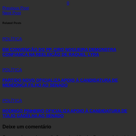
0
Previous Post
Next Post
Related Posts
POLÍTICA
EM CONVENÇÃO DO PP, CIRO NOGUEIRA DEMONSTRA
CONFIANÇA NA REELEIÇÃO DE RAQUEL LYRA
POLÍTICA
PARTIDO NOVO OFICIALIZA APOIO À CANDIDATURA DE
MENDONÇA FILHO AO SENADO
POLÍTICA
RODRIGO PINHEIRO OFICIALIZA APOIO À CANDIDATURA DE
TÚLIO GADÊLHA AO SENADO
Deixe um comentário