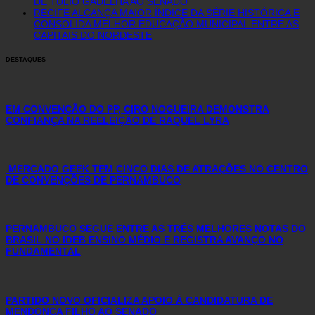
DE TÚLIO GADÊLHA AO SENADO
RECIFE ALCANÇA MAIOR ÍNDICE DA SÉRIE HISTÓRICA E
CONSOLIDA MELHOR EDUCAÇÃO MUNICIPAL ENTRE AS
CAPITAIS DO NORDESTE
DESTAQUES
EM CONVENÇÃO DO PP, CIRO NOGUEIRA DEMONSTRA
CONFIANÇA NA REELEIÇÃO DE RAQUEL LYRA
MERCADO GEEK TEM CINCO DIAS DE ATRAÇÕES NO CENTRO
DE CONVENÇÕES DE PERNAMBUCO
PERNAMBUCO SEGUE ENTRE AS TRÊS MELHORES NOTAS DO
BRASIL NO IDEB ENSINO MÉDIO E REGISTRA AVANÇO NO
FUNDAMENTAL
PARTIDO NOVO OFICIALIZA APOIO À CANDIDATURA DE
MENDONÇA FILHO AO SENADO