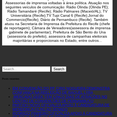
Assessorias de imprensa voltadas à área política. Atuação nos
seguintes veículos de comunicação: Rádio Olinda (Olinda PE);
Rádio Tamandaré (Recife); Rádio Palmares (Maceió/AL); TV
Universitária (Recife);TV Tupi Canal 6 (Recife);Jornal do
Commercio(Recife); Diário de Pernambuco (Recife). Também
atuou na Secretaria de Imprensa da Prefeitura do Recife (chefe
de reportagem); Câmara de Vereadores(assessora de imprensa
gabinete de parlamentar); Prefeitura de São Bento do Una
(assessoria do prefeito), assessora de campanhas eleitorais
majoritárias e proporcionais no Estado, entre outros...
Search
for:
Posts recentes
EM CONVENÇÃO DO PP, CIRO NOGUEIRA DEMONSTRA
CONFIANÇA NA REELEIÇÃO DE RAQUEL LYRA
MERCADO GEEK TEM CINCO DIAS DE ATRAÇÕES NO
CENTRO DE CONVENÇÕES DE PERNAMBUCO
PARTIDO NOVO OFICIALIZA APOIO À CANDIDATURA DE
MENDONÇA FILHO AO SENADO
RODRIGO PINHEIRO OFICIALIZA APOIO À CANDIDATURA