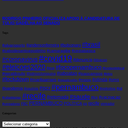
RODRIGO PINHEIRO OFICIALIZA APOIO À CANDIDATURA DE
TÚLIO GADÊLHA AO SENADO
Tags
#brasil
#andersonferreira
#bolsonaro
#alvaroporto
#cabodesantoagostinho
#camaragibe
#cestabasica
#covid19
#coronavirus
#denuncia
#doacao
#eleicoes2020
#focopernambuco
#eua
#fundaoeleitoral
#jaboatao
#geraldojulio
#joaocampos
#hidroxicloroquina
#leitos
#lockdown
#olinda
#mariliaarraes
#oms
#mppe
#miguelcoelho
#pernambuco
#pcr
#pandemia
#pt
#paulista
#petrolina
#recife
#saude
#retomada
#vacinacao
#tce
#rafaeldantas
recife
PERNAMBUCO
POLÍTICA
FBC
pp
vereador
#vereadores
Categorias
Categorias