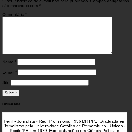
O seu endereço de e-mail não será publicado.
Campos obrigatórios
são marcados com
*
Comentário
*
Nome
*
E-mail
*
Site
Luzimar Dias
Perfil - Jornalista - Reg. Profissional , 996 DRT/PE. Graduada em
Jornalismo pela Universidade Católica de Pernambuco - Unicap -
Recife/PE, em 1979. Especializações em Ciência Política e