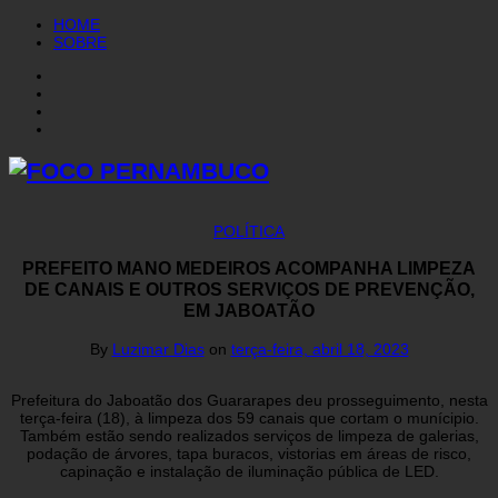
HOME
SOBRE
POLÍTICA
PREFEITO MANO MEDEIROS ACOMPANHA LIMPEZA
DE CANAIS E OUTROS SERVIÇOS DE PREVENÇÃO,
EM JABOATÃO
By
Luzimar Dias
on
terça-feira, abril 18, 2023
Prefeitura do Jaboatão dos Guararapes deu prosseguimento, nesta
terça-feira (18), à limpeza dos 59 canais que cortam o munícipio.
Também estão sendo realizados serviços de limpeza de galerias,
podação de árvores, tapa buracos, vistorias em áreas de risco,
capinação e instalação de iluminação pública de LED.