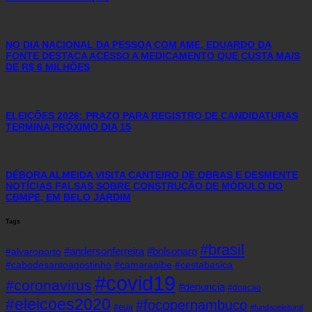
NO DIA NACIONAL DA PESSOA COM AME, EDUARDO DA
FONTE DESTACA ACESSO A MEDICAMENTO QUE CUSTA MAIS
DE R$ 6 MILHÕES
ELEIÇÕES 2026: PRAZO PARA REGISTRO DE CANDIDATURAS
TERMINA PRÓXIMO DIA 15
DÉBORA ALMEIDA VISITA CANTEIRO DE OBRAS E DESMENTE
NOTÍCIAS FALSAS SOBRE CONSTRUÇÃO DE MÓDULO DO
CBMPE, EM BELO JARDIM
Tags
#brasil
#andersonferreira
#bolsonaro
#alvaroporto
#cabodesantoagostinho
#camaragibe
#cestabasica
#covid19
#coronavirus
#denuncia
#doacao
#eleicoes2020
#focopernambuco
#eua
#fundaoeleitoral