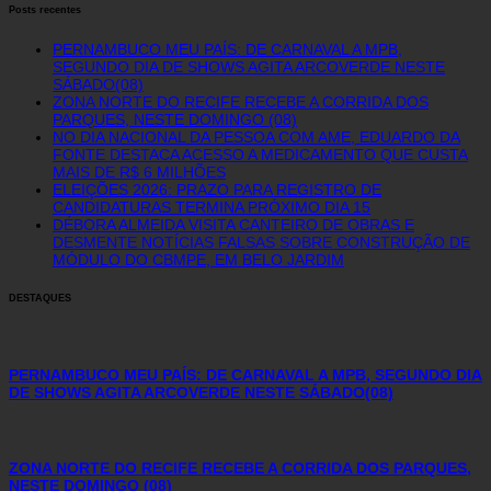
Posts recentes
PERNAMBUCO MEU PAÍS: DE CARNAVAL A MPB,
SEGUNDO DIA DE SHOWS AGITA ARCOVERDE NESTE
SÁBADO(08)
ZONA NORTE DO RECIFE RECEBE A CORRIDA DOS
PARQUES, NESTE DOMINGO (08)
NO DIA NACIONAL DA PESSOA COM AME, EDUARDO DA
FONTE DESTACA ACESSO A MEDICAMENTO QUE CUSTA
MAIS DE R$ 6 MILHÕES
ELEIÇÕES 2026: PRAZO PARA REGISTRO DE
CANDIDATURAS TERMINA PRÓXIMO DIA 15
DÉBORA ALMEIDA VISITA CANTEIRO DE OBRAS E
DESMENTE NOTÍCIAS FALSAS SOBRE CONSTRUÇÃO DE
MÓDULO DO CBMPE, EM BELO JARDIM
DESTAQUES
PERNAMBUCO MEU PAÍS: DE CARNAVAL A MPB, SEGUNDO DIA
DE SHOWS AGITA ARCOVERDE NESTE SÁBADO(08)
ZONA NORTE DO RECIFE RECEBE A CORRIDA DOS PARQUES,
NESTE DOMINGO (08)