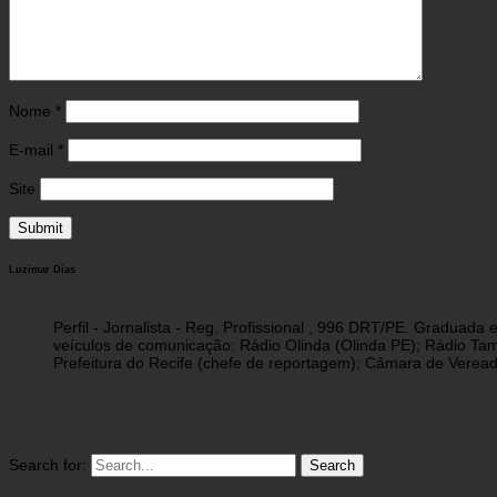
Nome
*
E-mail
*
Site
Luzimar Dias
Perfil - Jornalista - Reg. Profissional , 996 DRT/PE. Graduad
veículos de comunicação: Rádio Olinda (Olinda PE); Rádio Tam
Prefeitura do Recife (chefe de reportagem); Câmara de Vereado
Search for: