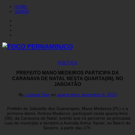
HOME
SOBRE
POLÍTICA
PREFEITO MANO MEDEIROS PARTICIPA DA
CARANAVA DE NATAL NESTA QUARTA(06), NO
JABOATÃO
By
Luzimar Dias
on
quarta-feira, dezembro 6, 2023
Prefeito do Jaboatão dos Guararapes, Mano Medeiros (PL) e a
primeira-dama, Andrea Medeiros, participam nesta quarta-feira
(06), da Caravana de Natal, evento que irá percorrer as principais
ruas do município e também a Avenida Arthur Xavier, no Bairro do
Socorro, a partir das 17h.