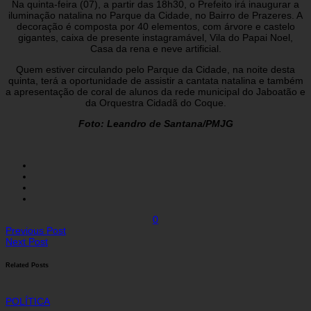
Na quinta-feira (07), a partir das 18h30, o Prefeito irá inaugurar a
iluminação natalina no Parque da Cidade, no Bairro de Prazeres. A
decoração é composta por 40 elementos, com árvore e castelo
gigantes, caixa de presente instagramável, Vila do Papai Noel,
Casa da rena e neve artificial.
Quem estiver circulando pelo Parque da Cidade, na noite desta
quinta, terá a oportunidade de assistir a cantata natalina e também
a apresentação de coral de alunos da rede municipal do Jaboatão e
da Orquestra Cidadã do Coque.
Foto: Leandro de Santana/PMJG
0
Previous Post
Next Post
Related Posts
POLÍTICA