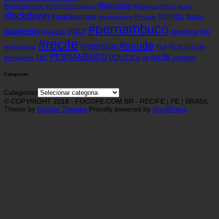
#jaboatao
#geraldojulio
#joaocampos
#hidroxicloroquina
#leitos
#lockdown
#olinda
#mariliaarraes
#oms
#mppe
#miguelcoelho
#pernambuco
#pcr
#pandemia
#pt
#paulista
#petrolina
#recife
#saude
#retomada
#vacinacao
#tce
#rafaeldantas
recife
PERNAMBUCO
POLÍTICA
FBC
pp
vereador
#vereadores
Categorias
Categorias
© COPYRIGHT 2018 - FOCOPE.COM.BR - RECIFE | PE | BRASIL
Theme by
Scissor Themes
Proudly powered by
WordPress