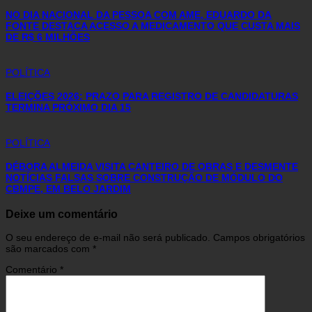
NO DIA NACIONAL DA PESSOA COM AME, EDUARDO DA
FONTE DESTACA ACESSO A MEDICAMENTO QUE CUSTA MAIS
DE R$ 6 MILHÕES
POLÍTICA
ELEIÇÕES 2026: PRAZO PARA REGISTRO DE CANDIDATURAS
TERMINA PRÓXIMO DIA 15
POLÍTICA
DÉBORA ALMEIDA VISITA CANTEIRO DE OBRAS E DESMENTE
NOTÍCIAS FALSAS SOBRE CONSTRUÇÃO DE MÓDULO DO
CBMPE, EM BELO JARDIM
Deixe um comentário
O seu endereço de e-mail não será publicado.
Campos obrigatórios
são marcados com
*
Comentário
*