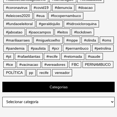
#coronavirus
#covid19
#denuncia
#doacao
#eleicoes2020
#eua
#focopernambuco
#fundaoeleitoral
#geraldojulio
#hidroxicloroquina
#jaboatao
#joaocampos
#leitos
#lockdown
#mariliaarraes
#miguelcoelho
#mppe
#olinda
#oms
#pandemia
#paulista
#pcr
#pernambuco
#petrolina
#pt
#rafaeldantas
#recife
#retomada
#saude
#tce
#vacinacao
#vereadores
FBC
PERNAMBUCO
POLÍTICA
pp
recife
vereador
Categorias
Categorias